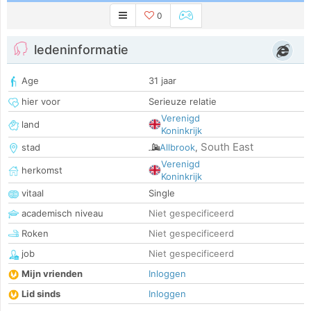
0
ledeninformatie
Age
31 jaar
hier voor
Serieuze relatie
Verenigd
land
Koninkrijk
South East
stad
Allbrook
,
Verenigd
herkomst
Koninkrijk
vitaal
Single
academisch niveau
Niet gespecificeerd
Roken
Niet gespecificeerd
job
Niet gespecificeerd
Mijn vrienden
Inloggen
Lid sinds
Inloggen