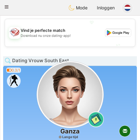
States
Dating
Toggle
Mode
Inloggen
navigation
💖
Vind je perfecte match
💖
Download nu onze dating-app!
💕
💕
Dating Vrouw South East
0.3/1
0
Ganza
Lange tijd