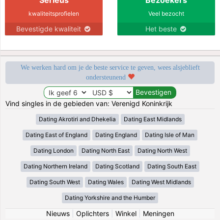
kwaliteitsprofielen
Veel bezocht
Bevestigde kwaliteit
Het beste
We werken hard om je de beste service te geven, wees alsjeblieft
ondersteunend
Vind singles in de gebieden van: Verenigd Koninkrijk
Dating Akrotiri and Dhekelia
Dating East Midlands
Dating East of England
Dating England
Dating Isle of Man
Dating London
Dating North East
Dating North West
Dating Northern Ireland
Dating Scotland
Dating South East
Dating South West
Dating Wales
Dating West Midlands
Dating Yorkshire and the Humber
Nieuws
|
Oplichters
|
Winkel
|
Meningen