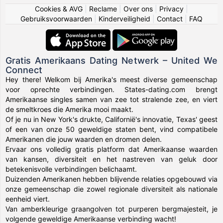
Cookies & AVG
|
Reclame
|
Over ons
|
Privacy
|
Gebruiksvoorwaarden
|
Kinderveiligheid
|
Contact
|
FAQ
Gratis Amerikaans Dating Netwerk – United We
Connect
Hey there! Welkom bij Amerika's meest diverse gemeenschap
voor oprechte verbindingen. States-dating.com brengt
Amerikaanse singles samen van zee tot stralende zee, en viert
de smeltkroes die Amerika mooi maakt.
Of je nu in New York's drukte, Californië's innovatie, Texas' geest
of een van onze 50 geweldige staten bent, vind compatibele
Amerikanen die jouw waarden en dromen delen.
Ervaar ons volledig gratis platform dat Amerikaanse waarden
van kansen, diversiteit en het nastreven van geluk door
betekenisvolle verbindingen belichaamt.
Duizenden Amerikanen hebben blijvende relaties opgebouwd via
onze gemeenschap die zowel regionale diversiteit als nationale
eenheid viert.
Van amberkleurige graangolven tot purperen bergmajesteit, je
volgende geweldige Amerikaanse verbinding wacht!