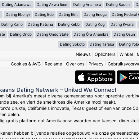
Dating Adamawa
Dating Akwa Ibom
Dating Anambra
Dating Bauchi
D
a
Dating Ebonyi
Dating Edo
Dating Ekiti
Dating Enugu
Dating Federal C
Dating Kano
Dating Katsina
Dating Kebbi
Dating Kogi
Dating Kwara
ate
Dating Ondo
Dating Ondo State
Dating Ȯra Anambra
Dating Osun
Dating Sokoto
Dating Taraba
Dating Yob
Nieuws
|
Oplichters
|
Winkel
|
Cookies & AVG
|
Reclame
|
Over ons
|
Privacy
|
Gebruiksvoorw
ikaans Dating Netwerk – United We Connect
om bij Amerika's meest diverse gemeenschap voor oprechte verbin
lende zee, en viert de smeltkroes die Amerika mooi maakt.
York's drukte, Californië's innovatie, Texas' geest of een van onze 
en delen.
dig gratis platform dat Amerikaanse waarden van kansen, diversitei
anen hebben blijvende relaties opgebouwd via onze gemeenschap die 