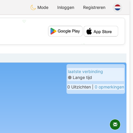
Mode
Inloggen
Registreren
💖
💕
laatste verbinding
Lange tijd
0 Uitzichten |
0 opmerkingen