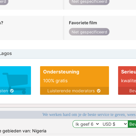
eerd
Niet gespecificeerd
n?
Favoriete film
Niet gespecificeerd
Lagos
Ondersteuning
Serie
100% gratis
kwalite
nsten
Luisterende moderators
Bev
We werken hard om je de beste service te geven, wees
de gebieden van: Nigeria