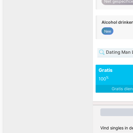
Niet gespecific
Alcohol drinke
Nee
Dating Man 
Gratis
%
100
Gratis die
Vind singles in 