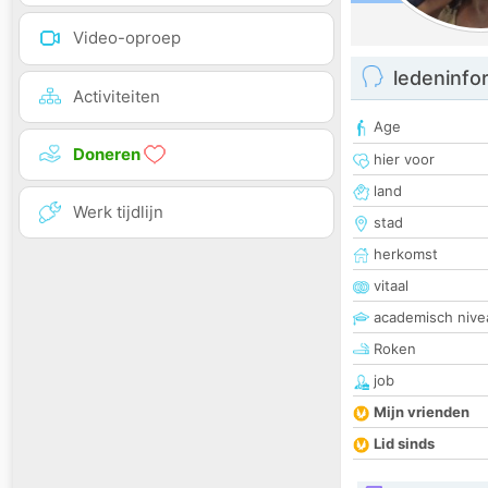
Video-oproep
ledeninfo
Activiteiten
Age
Doneren
hier voor
land
Werk tijdlijn
stad
herkomst
vitaal
academisch nive
Roken
job
Mijn vrienden
Lid sinds