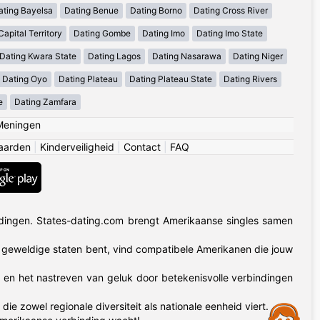
ating Bayelsa
Dating Benue
Dating Borno
Dating Cross River
apital Territory
Dating Gombe
Dating Imo
Dating Imo State
Dating Kwara State
Dating Lagos
Dating Nasarawa
Dating Niger
Dating Oyo
Dating Plateau
Dating Plateau State
Dating Rivers
e
Dating Zamfara
Meningen
aarden
|
Kinderveiligheid
|
Contact
|
FAQ
dingen. States-dating.com brengt Amerikaanse singles samen
50 geweldige staten bent, vind compatibele Amerikanen die jouw
t en het nastreven van geluk door betekenisvolle verbindingen
zowel regionale diversiteit als nationale eenheid viert.
Assistance