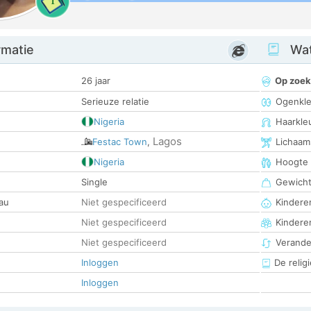
1
rmatie
Wat
26 jaar
Op zoek
Serieuze relatie
Ogenkle
Nigeria
Haarkle
Lagos
Festac Town
,
Lichaam
Nigeria
Hoogte
Single
Gewich
au
Niet gespecificeerd
Kinderen
Niet gespecificeerd
Kindere
Niet gespecificeerd
Verander
Inloggen
De religi
Inloggen