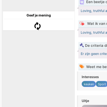
Een beetje 
Loving, truthful 
Geef je mening
Wat ik van 
Loving, truthful 
De criteria
Er zijn geen crit
Weet me be
Interesses
keuken
Sport
Uitje