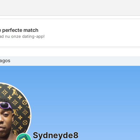
e perfecte match
💖
d nu onze dating-app!
💕
agos
Sydneyde8