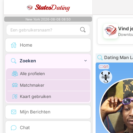
States
Dating
New York 2026-08-08 08:50
Vind j
Downloa
Home
Dating Man L
Zoeken
0/1
Alle profielen
Matchmaker
Kaart gebruiken
Mijn Berichten
Chat