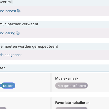
over mij
and honest 🥰
mijn partner verwacht
and caring 🥰
 die moeten worden gerespecteerd
eria aangepast
ter
Muzieksmaak
keuken
Niet gespecificeerd
Favoriete huisdieren