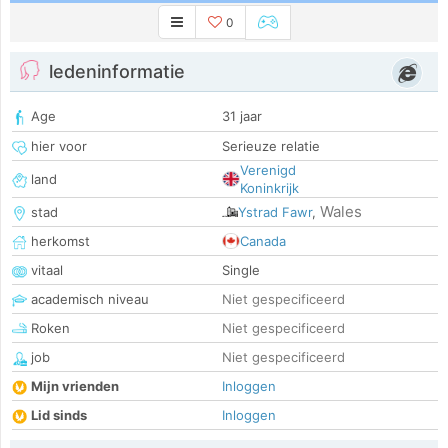
0
ledeninformatie
Age
31 jaar
hier voor
Serieuze relatie
Verenigd
land
Koninkrijk
Wales
stad
Ystrad Fawr
,
herkomst
Canada
vitaal
Single
academisch niveau
Niet gespecificeerd
Roken
Niet gespecificeerd
job
Niet gespecificeerd
Mijn vrienden
Inloggen
Lid sinds
Inloggen