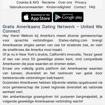
Cookies & AVG
|
Reclame
|
Over ons
|
Privacy
|
Gebruiksvoorwaarden
|
Kinderveiligheid
|
Contact
|
FAQ
Gratis Amerikaans Dating Netwerk – United We
Connect
Hey there! Welkom bij Amerika's meest diverse gemeenschap
voor oprechte verbindingen. States-dating.com brengt
Amerikaanse singles samen van zee tot stralende zee, en viert
de smeltkroes die Amerika mooi maakt.
Of je nu in New York's drukte, Californië's innovatie, Texas' geest
of een van onze 50 geweldige staten bent, vind compatibele
Amerikanen die jouw waarden en dromen delen.
Ervaar ons volledig gratis platform dat Amerikaanse waarden
van kansen, diversiteit en het nastreven van geluk door
betekenisvolle verbindingen belichaamt.
Duizenden Amerikanen hebben blijvende relaties opgebouwd via
onze gemeenschap die zowel regionale diversiteit als nationale
eenheid viert.
Van amberkleurige graangolven tot purperen bergmajesteit, je
volgende geweldige Amerikaanse verbinding wacht!