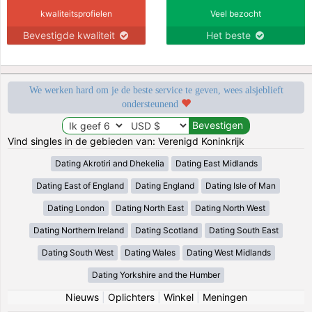
kwaliteitsprofielen
Veel bezocht
Bevestigde kwaliteit
Het beste
We werken hard om je de beste service te geven, wees alsjeblieft
ondersteunend
Vind singles in de gebieden van: Verenigd Koninkrijk
Dating Akrotiri and Dhekelia
Dating East Midlands
Dating East of England
Dating England
Dating Isle of Man
Dating London
Dating North East
Dating North West
Dating Northern Ireland
Dating Scotland
Dating South East
Dating South West
Dating Wales
Dating West Midlands
Dating Yorkshire and the Humber
Nieuws
|
Oplichters
|
Winkel
|
Meningen