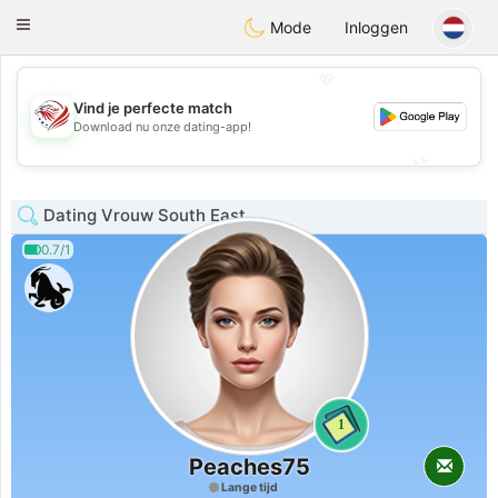
States
Dating
Toggle
Mode
Inloggen
navigation
💖
Vind je perfecte match
💖
Download nu onze dating-app!
💕
💕
Dating Vrouw South East
0.7/1
1
Peaches75
Lange tijd