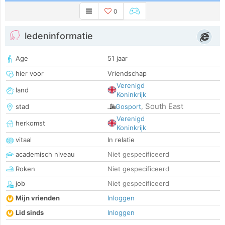
0
ledeninformatie
Age
51 jaar
hier voor
Vriendschap
Verenigd
land
Koninkrijk
South East
stad
Gosport
,
Verenigd
herkomst
Koninkrijk
vitaal
In relatie
academisch niveau
Niet gespecificeerd
Roken
Niet gespecificeerd
job
Niet gespecificeerd
Mijn vrienden
Inloggen
Lid sinds
Inloggen