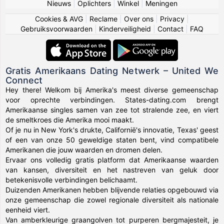
Nieuws
|
Oplichters
|
Winkel
|
Meningen
Cookies & AVG
|
Reclame
|
Over ons
|
Privacy
|
Gebruiksvoorwaarden
|
Kinderveiligheid
|
Contact
|
FAQ
Gratis Amerikaans Dating Netwerk – United We
Connect
Hey there! Welkom bij Amerika's meest diverse gemeenschap
voor oprechte verbindingen. States-dating.com brengt
Amerikaanse singles samen van zee tot stralende zee, en viert
de smeltkroes die Amerika mooi maakt.
Of je nu in New York's drukte, Californië's innovatie, Texas' geest
of een van onze 50 geweldige staten bent, vind compatibele
Amerikanen die jouw waarden en dromen delen.
Ervaar ons volledig gratis platform dat Amerikaanse waarden
van kansen, diversiteit en het nastreven van geluk door
betekenisvolle verbindingen belichaamt.
Duizenden Amerikanen hebben blijvende relaties opgebouwd via
onze gemeenschap die zowel regionale diversiteit als nationale
eenheid viert.
Van amberkleurige graangolven tot purperen bergmajesteit, je