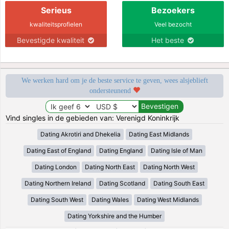
Serieus
Bezoekers
kwaliteitsprofielen
Veel bezocht
Bevestigde kwaliteit
Het beste
We werken hard om je de beste service te geven, wees alsjeblieft
ondersteunend
Vind singles in de gebieden van: Verenigd Koninkrijk
Dating Akrotiri and Dhekelia
Dating East Midlands
Dating East of England
Dating England
Dating Isle of Man
Dating London
Dating North East
Dating North West
Dating Northern Ireland
Dating Scotland
Dating South East
Dating South West
Dating Wales
Dating West Midlands
Dating Yorkshire and the Humber