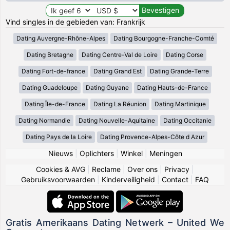
Vind singles in de gebieden van: Frankrijk
Dating Auvergne-Rhône-Alpes
Dating Bourgogne-Franche-Comté
Dating Bretagne
Dating Centre-Val de Loire
Dating Corse
Dating Fort-de-france
Dating Grand Est
Dating Grande-Terre
Dating Guadeloupe
Dating Guyane
Dating Hauts-de-France
Dating Île-de-France
Dating La Réunion
Dating Martinique
Dating Normandie
Dating Nouvelle-Aquitaine
Dating Occitanie
Dating Pays de la Loire
Dating Provence-Alpes-Côte d Azur
Nieuws
|
Oplichters
|
Winkel
|
Meningen
Cookies & AVG
|
Reclame
|
Over ons
|
Privacy
|
Gebruiksvoorwaarden
|
Kinderveiligheid
|
Contact
|
FAQ
Gratis Amerikaans Dating Netwerk – United We