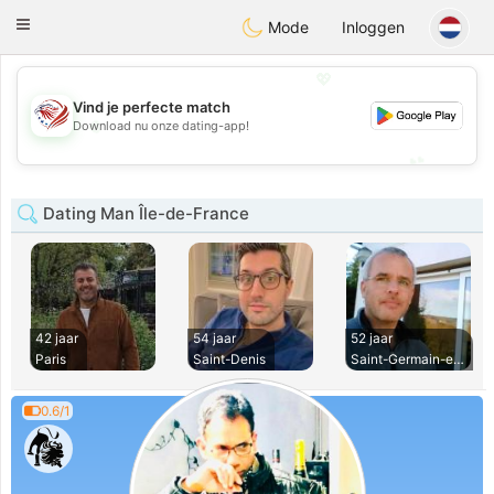
States
Dating
Toggle
Mode
Inloggen
navigation
💖
Vind je perfecte match
💖
Download nu onze dating-app!
💕
💕
Dating Man Île-de-France
42 jaar
54 jaar
52 jaar
Paris
Saint-Denis
Saint-Germain-en-L
0.6/1