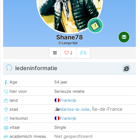
1
Shane78
Lange tijd
2
ledeninformatie
Age
54 jaar
hier voor
Serieuze relatie
land
Frankrijk
Île-de-France
stad
Mantes-la-Jolie
,
herkomst
Frankrijk
vitaal
Single
academisch niveau
Niet gespecificeerd