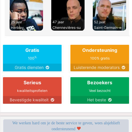
25 jaar
47 jaar
52 jaar
Herblay
Chennevières-su
Saint-Germain-e
Gratis
Ondersteuning
%
100
100% gratis
Gratis diensten
Luisterende moderators
Serieus
Bezoekers
kwaliteitsprofielen
Veel bezocht
Bevestigde kwaliteit
Het beste
We werken hard om je de beste service te geven, wees alsjeblieft
ondersteunend