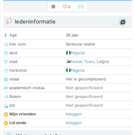
0
ledeninformatie
Age
38 jaar
hier voor
Serieuze relatie
land
Nigeria
Lagos
stad
Festac Town
,
herkomst
Nigeria
vitaal
Het is gecompliceerd
academisch niveau
Niet gespecificeerd
Roken
Niet gespecificeerd
job
Niet gespecificeerd
Mijn vrienden
Inloggen
Lid sinds
Inloggen