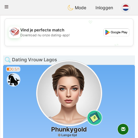
States
Dating
Toggle
Mode
Inloggen
navigation
💖
Vind je perfecte match
💖
Download nu onze dating-app!
💕
💕
Dating Vrouw Lagos
0.5/1
0
Phunkygold
Lange tijd