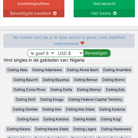
kwaliteitsprofielen
Veel bezocht
Bevestigde kwaliteit
Het beste
We werken hard om je de beste service te geven, wees alsjeblieft
ondersteunend
Vind singles in de gebieden van: Nigeria
Dating Abia
Dating Adamawa
Dating Akwa Ibom
Dating Anambra
Dating Bauchi
Dating Bayelsa
Dating Benue
Dating Borno
Dating Cross River
Dating Delta
Dating Ebonyi
Dating Edo
Dating Ekiti
Dating Enugu
Dating Federal Capital Territory
Dating Gombe
Dating Imo
Dating Imo State
Dating Kaduna
Dating Kano
Dating Katsina
Dating Kebbi
Dating Kogi
Dating Kwara
Dating Kwara State
Dating Lagos
Dating Nasarawa