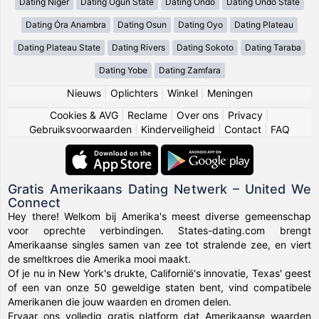
Dating Niger
Dating Ogun State
Dating Ondo
Dating Ondo State
Dating Ȯra Anambra
Dating Osun
Dating Oyo
Dating Plateau
Dating Plateau State
Dating Rivers
Dating Sokoto
Dating Taraba
Dating Yobe
Dating Zamfara
Nieuws
|
Oplichters
|
Winkel
|
Meningen
Cookies & AVG
|
Reclame
|
Over ons
|
Privacy
|
Gebruiksvoorwaarden
|
Kinderveiligheid
|
Contact
|
FAQ
Gratis Amerikaans Dating Netwerk – United We
Connect
Hey there! Welkom bij Amerika's meest diverse gemeenschap
voor oprechte verbindingen. States-dating.com brengt
Amerikaanse singles samen van zee tot stralende zee, en viert
de smeltkroes die Amerika mooi maakt.
Of je nu in New York's drukte, Californië's innovatie, Texas' geest
of een van onze 50 geweldige staten bent, vind compatibele
Amerikanen die jouw waarden en dromen delen.
Ervaar ons volledig gratis platform dat Amerikaanse waarden