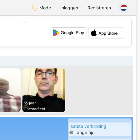
Mode
Inloggen
Registreren
💖
💕
55 jaar
Chesterfield
laatste verbinding
Lange tijd