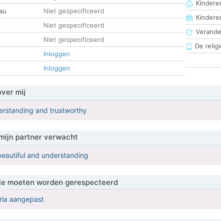
Kinderen
au
Niet gespecificeerd
Kindere
Niet gespecificeerd
Verander
Niet gespecificeerd
De religi
Inloggen
Inloggen
over mij
erstanding and trustworthy
mijn partner verwacht
 beautiful and understanding
 die moeten worden gerespecteerd
eria aangepast