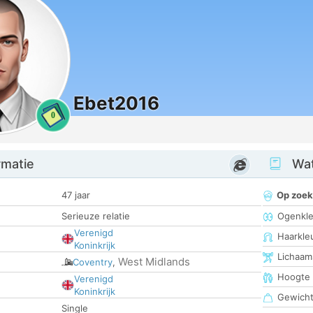
Ebet2016
0
rmatie
Wat
47 jaar
Op zoek
Serieuze relatie
Ogenkle
Verenigd
Haarkle
Koninkrijk
Lichaam
West Midlands
Coventry
,
Hoogte
Verenigd
Koninkrijk
Gewich
Single