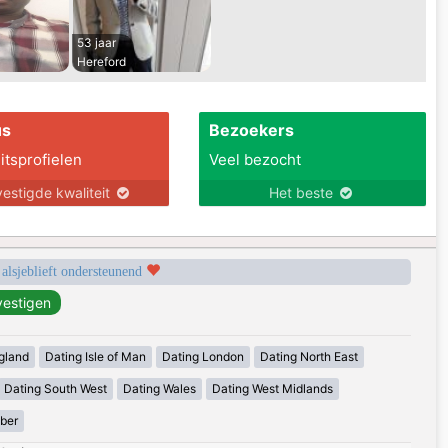
53 jaar
Hereford
us
Bezoekers
itsprofielen
Veel bezocht
estigde kwaliteit
Het beste
 alsjeblieft ondersteunend
gland
Dating Isle of Man
Dating London
Dating North East
Dating South West
Dating Wales
Dating West Midlands
mber