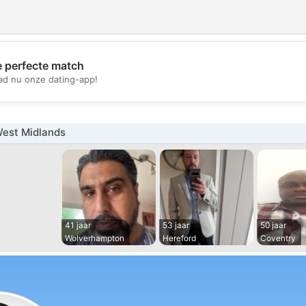
e perfecte match
💖
d nu onze dating-app!
💕
est Midlands
41 jaar
53 jaar
50 jaar
Wolverhampton
Hereford
Coventry