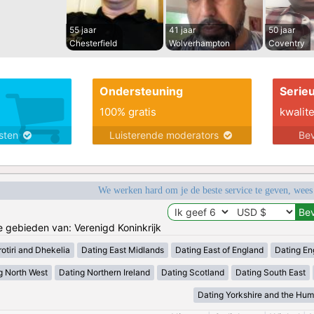
55 jaar
41 jaar
50 jaar
Chesterfield
Wolverhampton
Coventry
Ondersteuning
Serie
100% gratis
kwalite
nsten
Luisterende moderators
Bev
We werken hard om je de beste service te geven, wees
de gebieden van: Verenigd Koninkrijk
otiri and Dhekelia
Dating East Midlands
Dating East of England
Dating En
g North West
Dating Northern Ireland
Dating Scotland
Dating South East
Dating Yorkshire and the Hu