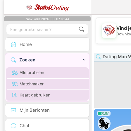
States
Dating
New York 2026-08-07 18:44
Vind j
Downloa
Home
Dating Man W
Zoeken
Alle profielen
Matchmaker
Kaart gebruiken
Mijn Berichten
0.8/1
Chat