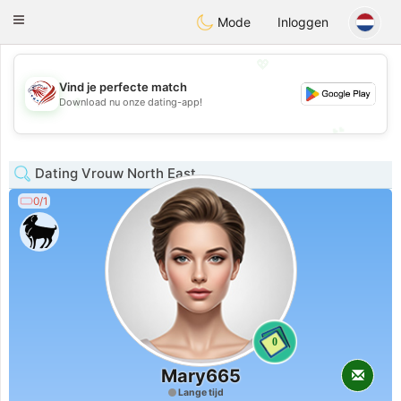
States
Dating
Toggle
Mode
Inloggen
navigation
💖
Vind je perfecte match
💖
Download nu onze dating-app!
💕
💕
Dating Vrouw North East
0/1
0
Mary665
Lange tijd