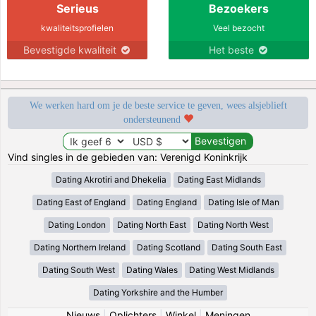
Serieus
Bezoekers
kwaliteitsprofielen
Veel bezocht
Bevestigde kwaliteit
Het beste
We werken hard om je de beste service te geven, wees alsjeblieft
ondersteunend
Vind singles in de gebieden van: Verenigd Koninkrijk
Dating Akrotiri and Dhekelia
Dating East Midlands
Dating East of England
Dating England
Dating Isle of Man
Dating London
Dating North East
Dating North West
Dating Northern Ireland
Dating Scotland
Dating South East
Dating South West
Dating Wales
Dating West Midlands
Dating Yorkshire and the Humber
Nieuws
|
Oplichters
|
Winkel
|
Meningen