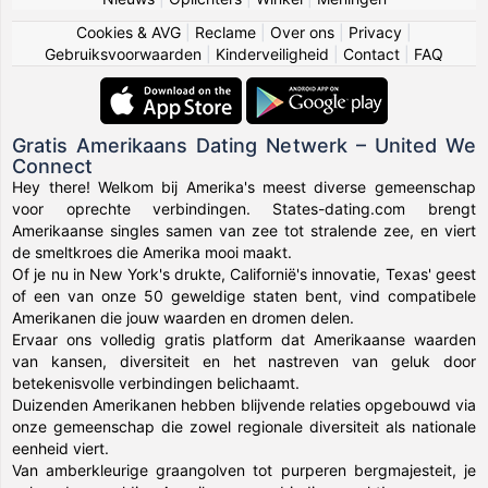
Cookies & AVG
|
Reclame
|
Over ons
|
Privacy
|
Gebruiksvoorwaarden
|
Kinderveiligheid
|
Contact
|
FAQ
Gratis Amerikaans Dating Netwerk – United We
Connect
Hey there! Welkom bij Amerika's meest diverse gemeenschap
voor oprechte verbindingen. States-dating.com brengt
Amerikaanse singles samen van zee tot stralende zee, en viert
de smeltkroes die Amerika mooi maakt.
Of je nu in New York's drukte, Californië's innovatie, Texas' geest
of een van onze 50 geweldige staten bent, vind compatibele
Amerikanen die jouw waarden en dromen delen.
Ervaar ons volledig gratis platform dat Amerikaanse waarden
van kansen, diversiteit en het nastreven van geluk door
betekenisvolle verbindingen belichaamt.
Duizenden Amerikanen hebben blijvende relaties opgebouwd via
onze gemeenschap die zowel regionale diversiteit als nationale
eenheid viert.
Van amberkleurige graangolven tot purperen bergmajesteit, je