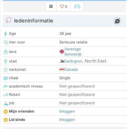
0
ledeninformatie
Age
38 jaar
hier voor
Serieuze relatie
Verenigd
land
Koninkrijk
North East
stad
Darlington
,
herkomst
Canada
vitaal
Single
academisch niveau
Niet gespecificeerd
Roken
Niet gespecificeerd
job
Niet gespecificeerd
Mijn vrienden
Inloggen
Lid sinds
Inloggen