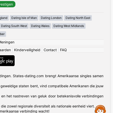
gland
Dating Isle of Man
Dating London
Dating North East
Dating South West
Dating Wales
Dating West Midlands
mber
Meningen
aarden
|
Kinderveiligheid
|
Contact
|
FAQ
dingen. States-dating.com brengt Amerikaanse singles samen
50 geweldige staten bent, vind compatibele Amerikanen die jouw
t en het nastreven van geluk door betekenisvolle verbindingen
zowel regionale diversiteit als nationale eenheid viert.
Assistance
Amerikaanse verbinding wacht!