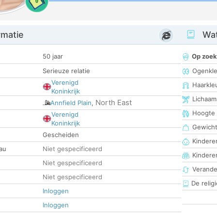
0
rmatie
Wat
50 jaar
Op zoek
Serieuze relatie
Ogenkle
Verenigd
Haarkle
Koninkrijk
Lichaam
North East
Annfield Plain
,
Hoogte
Verenigd
Koninkrijk
Gewich
Gescheiden
Kinderen
au
Niet gespecificeerd
Kindere
Niet gespecificeerd
Verander
Niet gespecificeerd
De religi
Inloggen
Inloggen