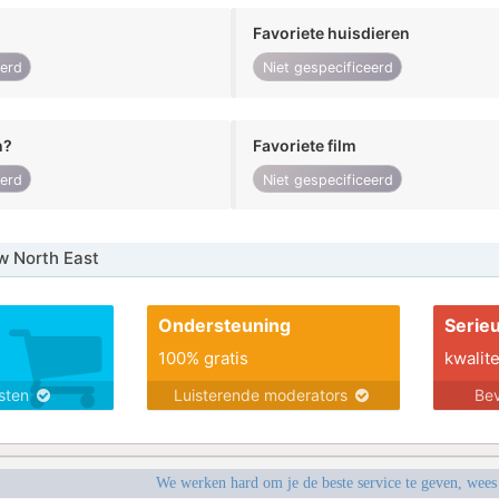
Favoriete huisdieren
eerd
Niet gespecificeerd
n?
Favoriete film
eerd
Niet gespecificeerd
w North East
Ondersteuning
Serie
100% gratis
kwalite
nsten
Luisterende moderators
Bev
We werken hard om je de beste service te geven, wees