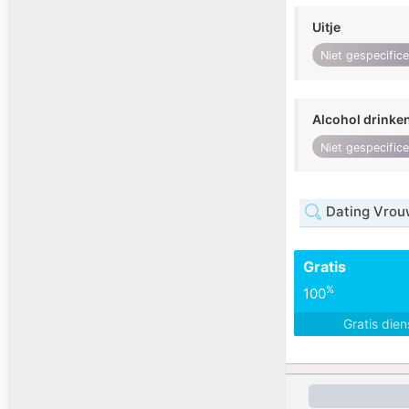
Uitje
Niet gespecific
Alcohol drinke
Niet gespecific
Dating Vrou
Gratis
%
100
Gratis die