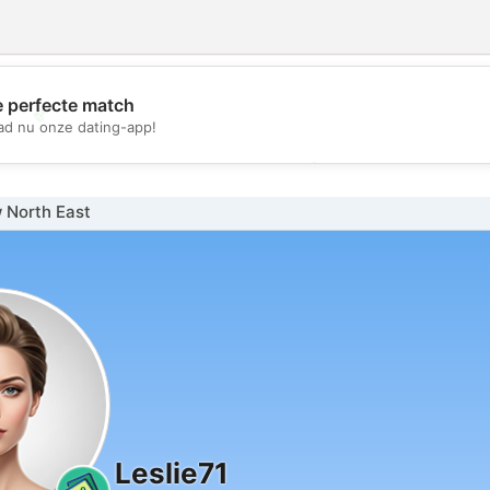
e perfecte match
💖
d nu onze dating-app!
💕
 North East
Leslie71