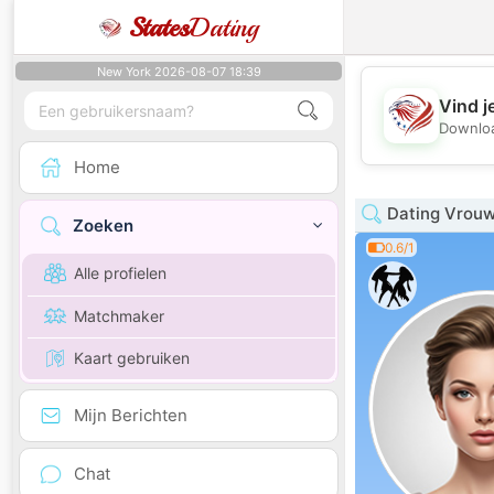
States
Dating
New York 2026-08-07 18:39
Vind j
Downloa
Home
Dating Vrouw
Zoeken
0.6/1
Alle profielen
Matchmaker
Kaart gebruiken
Mijn Berichten
Chat