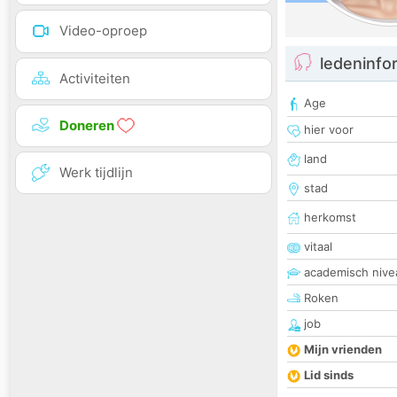
Video-oproep
ledeninfo
Activiteiten
Age
Doneren
hier voor
land
Werk tijdlijn
stad
herkomst
vitaal
academisch nive
Roken
job
Mijn vrienden
Lid sinds