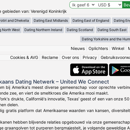
de gebieden van: Verenigd Koninkrijk
otiri and Dhekelia
Dating East Midlands
Dating East of England
Dating En
g North West
Dating Northern Ireland
Dating Scotland
Dating South East
Dating Yorkshire and the Hu
Nieuws
|
Oplichters
|
Winkel
|
Cookies & AVG
|
Reclame
|
Over ons
|
Privacy
|
Gebruiksvoorw
ikaans Dating Netwerk – United We Connect
om bij Amerika's meest diverse gemeenschap voor oprechte verbin
lende zee, en viert de smeltkroes die Amerika mooi maakt.
York's drukte, Californië's innovatie, Texas' geest of een van onze 
en delen.
dig gratis platform dat Amerikaanse waarden van kansen, diversitei
anen hebben blijvende relaties opgebouwd via onze gemeenschap die 
ge graangolven tot purperen bergmajesteit, je volgende geweldige 