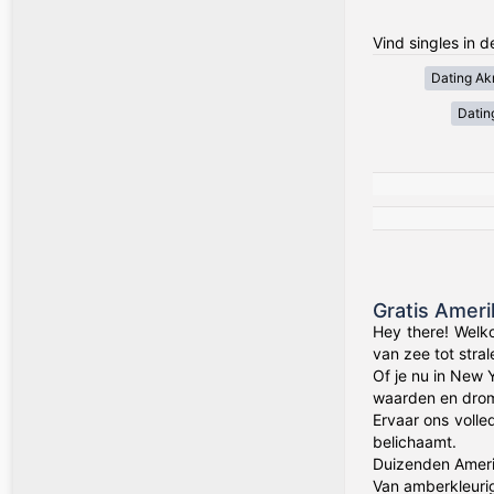
Vind singles in 
Dating Akr
Datin
Gratis Amer
Hey there! Welk
van zee tot stra
Of je nu in New 
waarden en drom
Ervaar ons volle
belichaamt.
Duizenden Amerik
Van amberkleuri