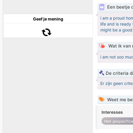
Een beetje 
i am a proud ho
Geef je mening
life and is ready 
might be a good
Wat ik van 
i am not soo muc
De criteria
Er zijn geen crit
Weet me be
Interesses
Niet gespecific