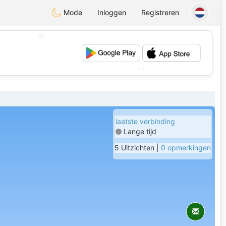
Mode
Inloggen
Registreren
💖
💕
laatste verbinding
Lange tijd
5 Uitzichten |
0 opmerkingen