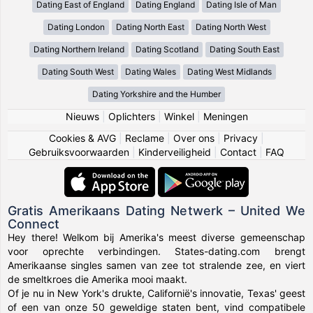
Dating East of England
Dating England
Dating Isle of Man
Dating London
Dating North East
Dating North West
Dating Northern Ireland
Dating Scotland
Dating South East
Dating South West
Dating Wales
Dating West Midlands
Dating Yorkshire and the Humber
Nieuws
|
Oplichters
|
Winkel
|
Meningen
Cookies & AVG
|
Reclame
|
Over ons
|
Privacy
|
Gebruiksvoorwaarden
|
Kinderveiligheid
|
Contact
|
FAQ
Gratis Amerikaans Dating Netwerk – United We
Connect
Hey there! Welkom bij Amerika's meest diverse gemeenschap
voor oprechte verbindingen. States-dating.com brengt
Amerikaanse singles samen van zee tot stralende zee, en viert
de smeltkroes die Amerika mooi maakt.
Of je nu in New York's drukte, Californië's innovatie, Texas' geest
of een van onze 50 geweldige staten bent, vind compatibele