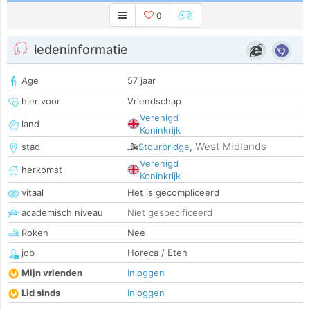
0
ledeninformatie
Age
57 jaar
hier voor
Vriendschap
Verenigd
land
Koninkrijk
West Midlands
stad
Stourbridge
,
Verenigd
herkomst
Koninkrijk
vitaal
Het is gecompliceerd
academisch niveau
Niet gespecificeerd
Roken
Nee
job
Horeca / Eten
Mijn vrienden
Inloggen
Lid sinds
Inloggen