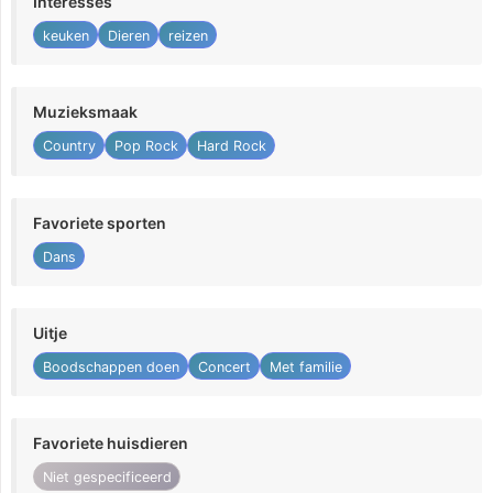
Interesses
keuken
Dieren
reizen
Muzieksmaak
Country
Pop Rock
Hard Rock
Favoriete sporten
Dans
Uitje
Boodschappen doen
Concert
Met familie
Favoriete huisdieren
Niet gespecificeerd