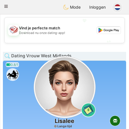
States
Dating
Toggle
Mode
Inloggen
navigation
💖
Vind je perfecte match
💖
Download nu onze dating-app!
💕
💕
Dating Vrouw West Midlands
0.8/1
0
Lisalee
Lange tijd