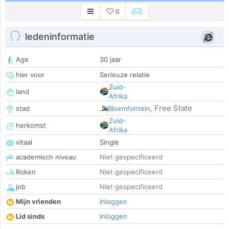
0
ledeninformatie
Age
30 jaar
hier voor
Serieuze relatie
Zuid-
land
Afrika
Free State
stad
Bloemfontein
,
Zuid-
herkomst
Afrika
vitaal
Single
academisch niveau
Niet gespecificeerd
Roken
Niet gespecificeerd
job
Niet gespecificeerd
Mijn vrienden
Inloggen
Lid sinds
Inloggen