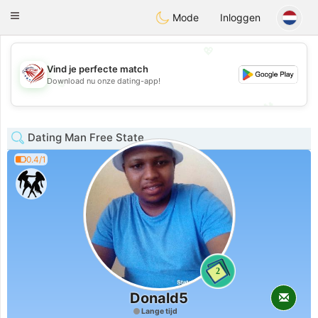
States
Dating
Toggle
Mode
Inloggen
navigation
💖
Vind je perfecte match
💖
Download nu onze dating-app!
💕
💕
Dating Man Free State
0.4/1
2
Donald5
Lange tijd