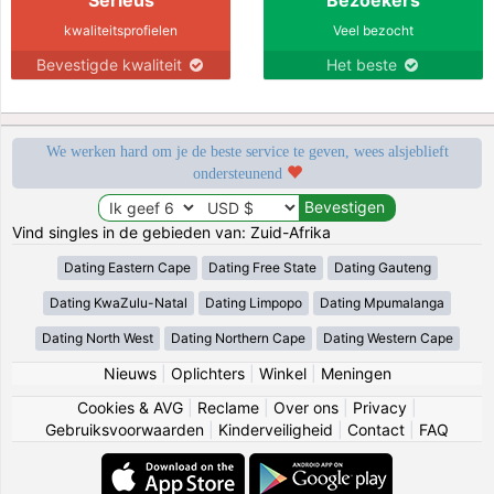
kwaliteitsprofielen
Veel bezocht
Bevestigde kwaliteit
Het beste
We werken hard om je de beste service te geven, wees alsjeblieft
ondersteunend
Vind singles in de gebieden van: Zuid-Afrika
Dating Eastern Cape
Dating Free State
Dating Gauteng
Dating KwaZulu-Natal
Dating Limpopo
Dating Mpumalanga
Dating North West
Dating Northern Cape
Dating Western Cape
Nieuws
|
Oplichters
|
Winkel
|
Meningen
Cookies & AVG
|
Reclame
|
Over ons
|
Privacy
|
Gebruiksvoorwaarden
|
Kinderveiligheid
|
Contact
|
FAQ