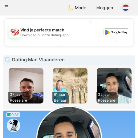
States
Dating
Toggle
Mode
Inloggen
navigation
💖
Vind je perfecte match
💖
Download nu onze dating-app!
💕
💕
Dating Man Vlaanderen
37 jaar
61 jaar
32 jaar
Roeselare
Berlaar
Roeselare
0.8/1