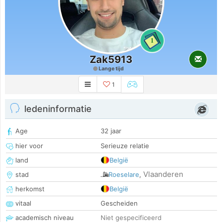
1
Zak5913
Lange tijd
1
ledeninformatie
Age
32 jaar
hier voor
Serieuze relatie
land
België
Vlaanderen
stad
Roeselare
,
herkomst
België
vitaal
Gescheiden
academisch niveau
Niet gespecificeerd