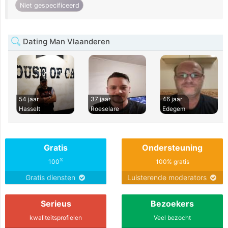
Niet gespecificeerd
Dating Man Vlaanderen
54 jaar
37 jaar
46 jaar
Hasselt
Roeselare
Edegem
Gratis
Ondersteuning
%
100
100% gratis
Gratis diensten
Luisterende moderators
Serieus
Bezoekers
kwaliteitsprofielen
Veel bezocht