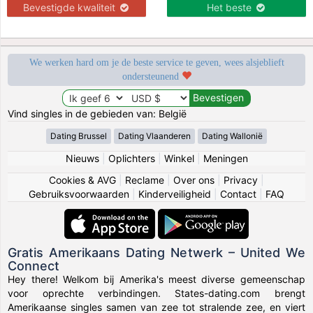
Bevestigde kwaliteit
Het beste
We werken hard om je de beste service te geven, wees alsjeblieft
ondersteunend
Vind singles in de gebieden van: België
Dating Brussel
Dating Vlaanderen
Dating Wallonië
Nieuws
|
Oplichters
|
Winkel
|
Meningen
Cookies & AVG
|
Reclame
|
Over ons
|
Privacy
|
Gebruiksvoorwaarden
|
Kinderveiligheid
|
Contact
|
FAQ
Gratis Amerikaans Dating Netwerk – United We
Connect
Hey there! Welkom bij Amerika's meest diverse gemeenschap
voor oprechte verbindingen. States-dating.com brengt
Amerikaanse singles samen van zee tot stralende zee, en viert