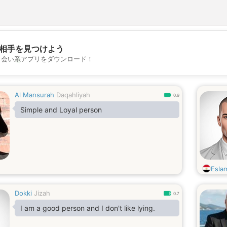
相手を見つけよう
💖
出会い系アプリをダウンロード！
💕
Al Mansurah
Daqahliyah
0.9
Simple and Loyal person
Esla
Dokki
Jizah
0.7
I am a good person and I don't like lying.