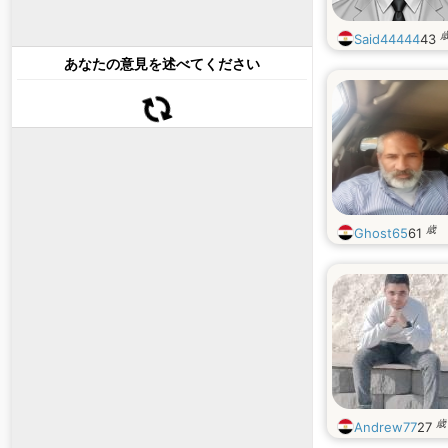
Said44444
43
あなたの意見を述べてください
歳
Ghost65
61
歳
Andrew77
27