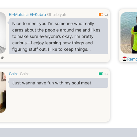
El-Mahalla El-Kubra
Gharbiyah
0.6
Nice to meet you I’m someone who really
cares about the people around me and likes
to make sure everyone’s okay. I’m pretty
curious—I enjoy learning new things and
figuring stuff out. I like to keep things
interesting, maybe throw in a little humor here
歳
3
Rem
and there. I pay attention to details and
always want to do my best, whether it’s for
Cairo
Cairo
myself or to help someone else out. I guess
0.7
you could say I’m creative, hardworking, and
Just wanna have fun with my soul meet
always looking for ways to get better and
make a positive difference.