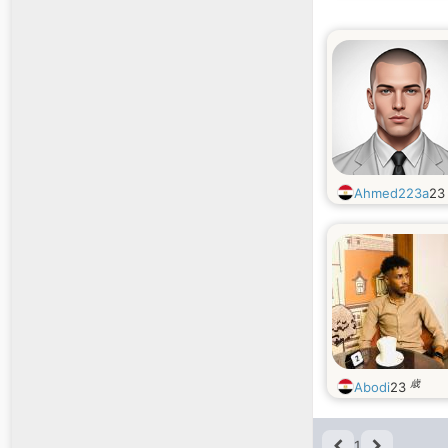
Ahmed223a
2
歳
Abodi
23
1