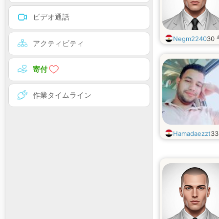
ビデオ通話
Negm2240
30
アクティビティ
寄付
作業タイムライン
Hamadaezzt
3