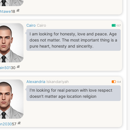
歳
htawe
18
Cairo
Cairo
0.7
I am looking for honesty, love and peace. Age
does not matter. The most important thing is a
pure heart, honesty and sincerity.
歳
ain501
30
Alexandria
Iskandariyah
0.4
I'm looking for real person with love respect
doesn't matter age location religion
歳
an2030
57