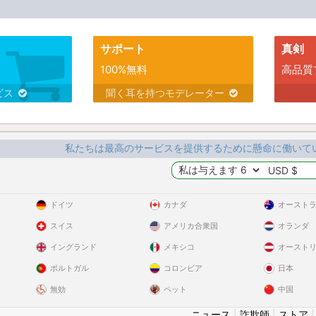
サポート
真剣
100%無料
高品質
ビス
聞く耳を持つモデレーター
私たちは最高のサービスを提供するために懸命に働いて
ドイツ
カナダ
オースト
スイス
アメリカ合衆国
オランダ
イングランド
メキシコ
オースト
ポルトガル
コロンビア
日本
無効
ペット
中国
ニュース
|
詐欺師
|
ストア