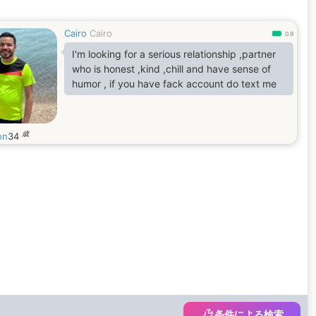
Cairo
Cairo
0.9
I'm looking for a serious relationship ,partner
who is honest ,kind ,chill and have sense of
humor , if you have fack account do text me
歳
on
34
条件による検索