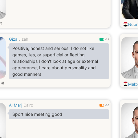
歳
Noor
Giza
Jizah
0.8
Positive, honest and serious, I do not like
games, lies, or superficial or fleeting
relationships I don't look at age or external
appearance, I care about personality and
good manners
歳
3
Makx
Al Marj
Cairo
0.6
Sport nice meeting good