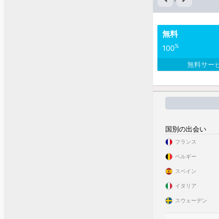
無料
%
100
無料サー
国別の出会い
フランス
ベルギー
スペイン
イタリア
スウェーデン