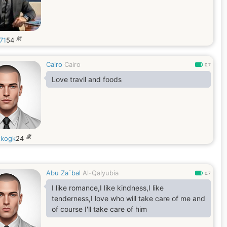
歳
71
54
Cairo
Cairo
0.7
Love travil and foods
歳
kogk
24
Abu Za`bal
Al-Qalyubia
0.7
I like romance,I like kindness,I like
tenderness,I love who will take care of me and
of course I'll take care of him