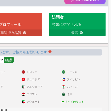
訪問者
プロフィール
頻繁に訪問される
確認済み品質
最高
います。ご協力をお願いします
ラリア
モロッコ
ブラジル
チュニジア
フィリピン
リア
アルジェリア
レバノン
エジプト
湾岸
クウェート
すべてのリスト
|
意見