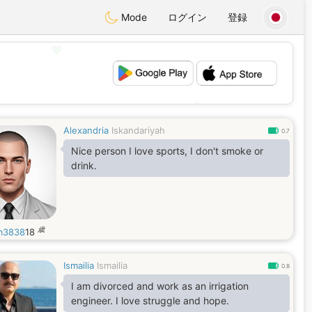
Mode
ログイン
登録
💖
💕
Alexandria
Iskandariyah
0.7
Nice person I love sports, I don't smoke or
drink.
歳
m3838
18
Ismailia
Ismailia
0.8
I am divorced and work as an irrigation
engineer. I love struggle and hope.