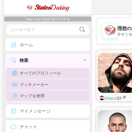
States
Dating
New York 2026-08-07 04:18
理想の
今すぐ
ホーム
検索
すべてのプロフィール
マッチメーカー
マップを使用
歳
Afawzi
32
マイメッセージ
チャット