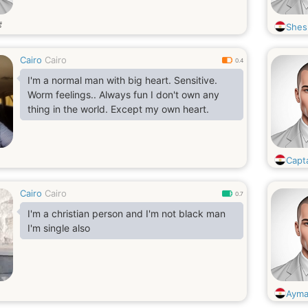
歳
Shes
Cairo
Cairo
0.4
I'm a normal man with big heart. Sensitive.
Worm feelings.. Always fun I don't own any
thing in the world. Except my own heart.
Capt
Cairo
Cairo
0.7
I'm a christian person and I'm not black man
I'm single also
Aym