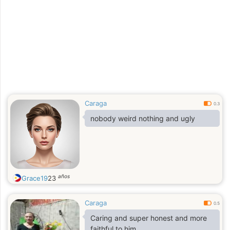
Caraga
0.3
nobody weird nothing and ugly
años
Grace19
23
Caraga
0.5
Caring and super honest and more
faithful to him.