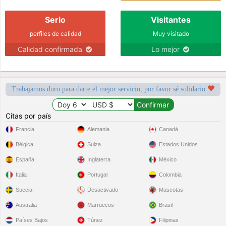
Serio
Visitantes
perfiles de calidad
Muy visitado
Calidad confirmada
Lo mejor
Trabajamos duro para darte el mejor servicio, por favor sé solidario
Citas por país
Francia
Alemania
Canadá
Bélgica
Suiza
Estados Unidos
España
Inglaterra
México
Italia
Portugal
Colombia
Suecia
Desactivado
Mascotas
Australia
Marruecos
Brasil
Países Bajos
Túnez
Filipinas