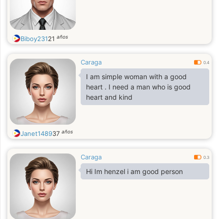
años
Biboy231
21
Caraga
0.4
I am simple woman with a good
heart . I need a man who is good
heart and kind
años
Janet1489
37
Caraga
0.3
Hi Im henzel i am good person