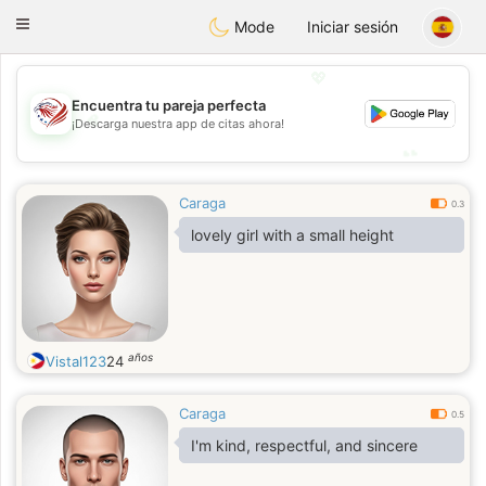
States
Dating
Toggle
Mode
Iniciar sesión
navigation
💖
Encuentra tu pareja perfecta
💖
¡Descarga nuestra app de citas ahora!
💕
💕
Caraga
0.3
lovely girl with a small height
años
Vistal123
24
Caraga
0.5
I'm kind, respectful, and sincere