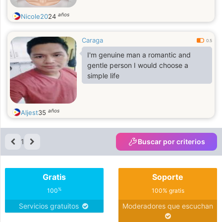
años
Nicole20
24
Caraga
0.5
I'm genuine man a romantic and
gentle person I would choose a
simple life
años
Aljest
35
1
Buscar por criterios
Gratis
Soporte
%
100
100% gratis
Servicios gratuitos
Moderadores que escuchan