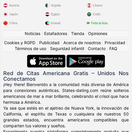
Austria
Argelia
Líbano
Japón
Egipto
Golfo
China
Kuwait
Toda la lista
Noticias
|
Estafadores
|
Tienda
|
Opiniones
Cookies y RGPD
|
Publicidad
|
Acerca de nosotros
|
Privacidad
|
Términos de uso
|
Seguridad infantil
|
Contacto
|
FAQ
Red de Citas Americana Gratis – Unidos Nos
Conectamos
¡Hey there! Bienvenido a la comunidad más diversa de América
para conexiones auténticas. States-dating.com reúne solteros
americanos de mar a mar brillante, celebrando el crisol que hace
hermosa a América.
Ya sea que estés en el ajetreo de Nueva York, la innovación de
California, el espíritu de Texas o cualquiera de nuestros 50
grandes estados, encuentra americanos compatibles que
comparten tus valores y sueños.
Experimenta nuestra plataforma completamente gratuita que