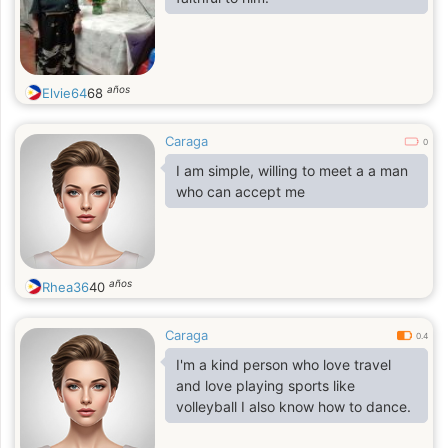
años
Elvie64
68
Caraga
0
I am simple, willing to meet a a man
who can accept me
años
Rhea36
40
Caraga
0.4
I'm a kind person who love travel
and love playing sports like
volleyball I also know how to dance.