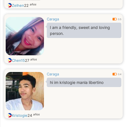
años
Zelhen
22
Caraga
0.5
I am a friendly, sweet and loving
person.
años
Chen15
27
Caraga
0.4
hi im kristogie manla libertino
años
Kristogie
24