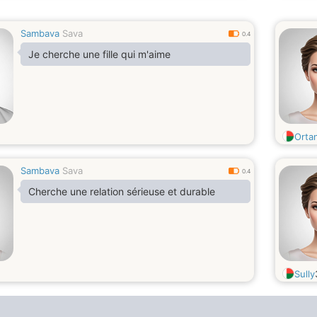
Sambava
Sava
0.4
Je cherche une fille qui m'aime
Orta
Sambava
Sava
0.4
Cherche une relation sérieuse et durable
Sully