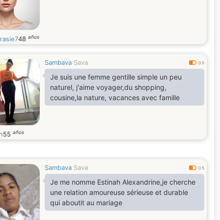
años
rasie7
48
Sambava
Sava
0.5
Je suis une femme gentille simple un peu
naturel, j'aime voyager,du shopping,
cousine,la nature, vacances avec famille
años
h
55
Sambava
Sava
0.5
Je me nomme Estinah Alexandrine,je cherche
une relation amoureuse sérieuse et durable
qui aboutit au mariage