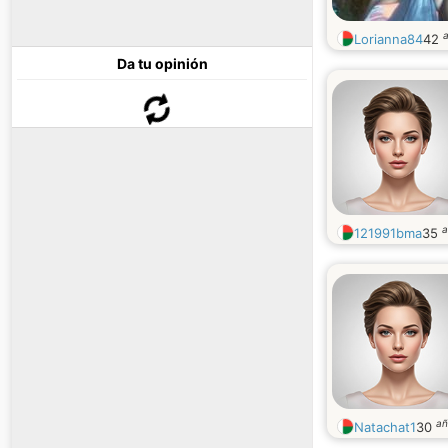
Lorianna84
42
Da tu opinión
a
121991bma
35
añ
Natachat1
30