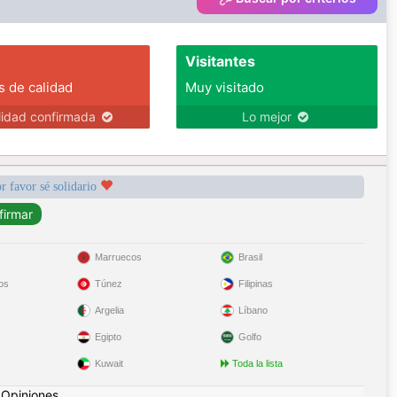
Visitantes
s de calidad
Muy visitado
lidad confirmada
Lo mejor
r favor sé solidario
Marruecos
Brasil
os
Túnez
Filipinas
Argelia
Líbano
Egipto
Golfo
Kuwait
Toda la lista
|
Opiniones