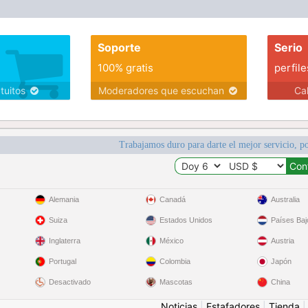
Soporte
Serio
100% gratis
perfile
atuitos
Moderadores que escuchan
Ca
Trabajamos duro para darte el mejor servicio, po
Alemania
Canadá
Australia
Suiza
Estados Unidos
Países Baj
Inglaterra
México
Austria
Portugal
Colombia
Japón
Desactivado
Mascotas
China
Noticias
|
Estafadores
|
Tienda