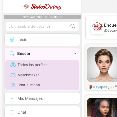
States
Dating
New York 2026-08-07 00:08
Encuen
¡Descar
Inicio
Buscar
Todos los perfiles
Matchmaker
Usar el mapa
a
Mayajessy
30
Mis Mensajes
Chat