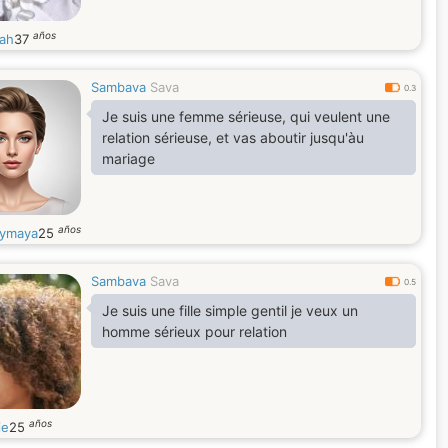
años
nah
37
Sambava
Sava
0.3
Je suis une femme sérieuse, qui veulent une
relation sérieuse, et vas aboutir jusqu'àu
mariage
años
ymaya
25
Sambava
Sava
0.5
Je suis une fille simple gentil je veux un
homme sérieux pour relation
años
ie
25