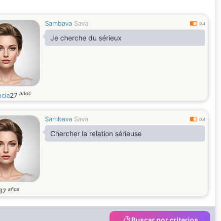
Sambava
Sava
0.4
Je cherche du sérieux
años
ncia
27
Sambava
Sava
0.4
Chercher la relation sérieuse
años
37
Buscar por criterios