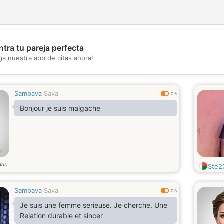
tra tu pareja perfecta
💖
ga nuestra app de citas ahora!
💕
Sambava
Sava
0.5
Bonjour je suis malgache
ños
Ste2
Sambava
Sava
0.3
Je suis une femme serieuse. Je cherche. Une
Relation durable et sincer