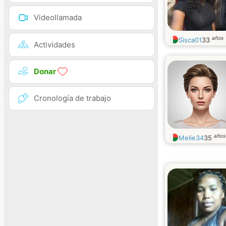
Videollamada
años
Sisca01
33
Actividades
Donar
Cronología de trabajo
años
Melie34
35