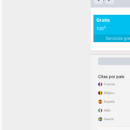
Gratis
%
100
Servicios gr
Citas por país
Francia
Bélgica
España
Italia
Suecia