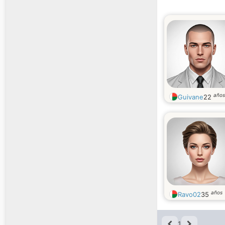
años
Guivane
22
años
Ravo02
35
1