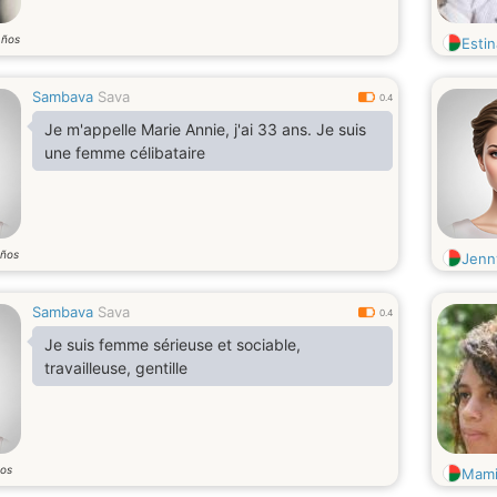
años
Esti
Sambava
Sava
0.4
Je m'appelle Marie Annie, j'ai 33 ans. Je suis
une femme célibataire
ños
Jenn
Sambava
Sava
0.4
Je suis femme sérieuse et sociable,
travailleuse, gentille
os
Mam