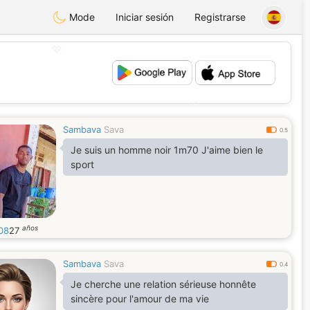
Mode
Iniciar sesión
Registrarse
💖
💕
Sambava
Sava
0.5
Je suis un homme noir 1m70 J'aime bien le
sport
años
08
27
Sambava
Sava
0.4
Je cherche une relation sérieuse honnête
sincère pour l'amour de ma vie