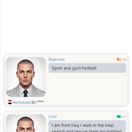
Baghdad
0.6
Sport and gym football
años
Aemojoee
30
Erbil
0.7
I am from Iraq I work in the Iraqi
search and rescue team my hobbies