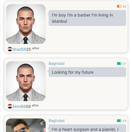
0.6
I'm boy I'm a barber I'm living in
istanbul
años
Shad56
25
Baghdad
0.7
Looking for my future
años
Akhil66
59
Baghdad
0.8
I’m a heart surgeon and a pianist, I