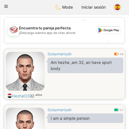
States
Dating
Toggle
Mode
Iniciar sesión
navigation
💖
Encuentra tu pareja perfecta
💖
¡Descarga nuestra app de citas ahora!
💕
💕
Sulaymaniyah
0.6
Am hezha ,am 32, an have sport
body
años
Hezha123
32
Sulaymaniyah
0.7
I am a simple person