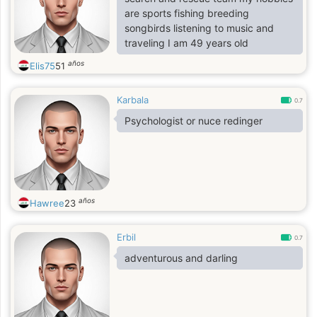
are sports fishing breeding
songbirds listening to music and
traveling I am 49 years old
años
Elis75
51
Karbala
0.7
Psychologist or nuce redinger
años
Hawree
23
Erbil
0.7
adventurous and darling