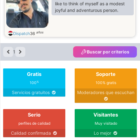
like to think of myself as a modest
joyful and adventurous person.
años
Dispatch
36
1
Buscar por criterios
Gratis
Soporte
%
100
100% gratis
Servicios gratuitos
Moderadores que escuchan
Serio
Visitantes
perfiles de calidad
Muy visitado
Calidad confirmada
Lo mejor