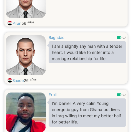
años
Piran
56
Baghdad
0.7
I am a slightly shy man with a tender
heart. I would like to enter into a
marriage relationship for life.
años
Saede
26
Erbil
0.7
I’m Daniel. A very calm Young
energetic guy from Ghana but lives
in Iraq willing to meet my better half
for better life.