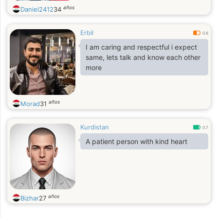
años
Daniel2412
34
Erbil
0.6
I am caring and respectful i expect
same, lets talk and know each other
more
años
Morad
31
Kurdistan
0.7
A patient person with kind heart
años
Bizhar
27