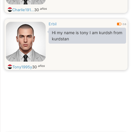
años
Charlie191...
30
Erbil
0.6
Hi my name is tony I am kurdsh from
kurdstan
años
Tony1995y
30