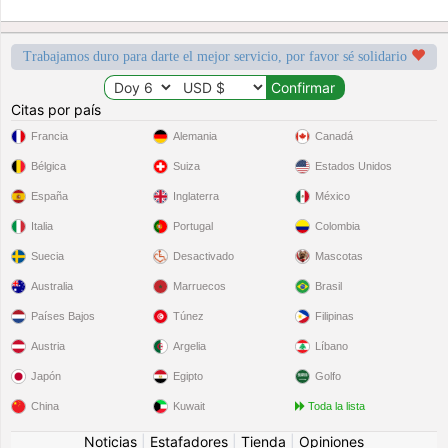
Trabajamos duro para darte el mejor servicio, por favor sé solidario
Citas por país
Francia
Alemania
Canadá
Bélgica
Suiza
Estados Unidos
España
Inglaterra
México
Italia
Portugal
Colombia
Suecia
Desactivado
Mascotas
Australia
Marruecos
Brasil
Países Bajos
Túnez
Filipinas
Austria
Argelia
Líbano
Japón
Egipto
Golfo
China
Kuwait
Toda la lista
Noticias
|
Estafadores
|
Tienda
|
Opiniones