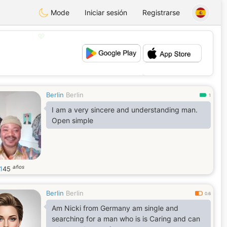
Mode
Iniciar sesión
Registrarse
💖
💕
Berlin
Berlin
1
I am a very sincere and understanding man.
Open simple
años
1
45
Berlin
Berlin
0.6
Am Nicki from Germany am single and
searching for a man who is is Caring and can