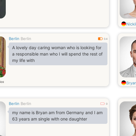
Nicki
Berlin
Berlin
0.4
A lovely day caring woman who is looking for
a responsible man who I will spend the rest of
my life with
ños
Brya
Berlin
Berlin
0
my name is Bryan am from Germany and I am
63 years am single with one daughter