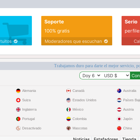
Soporte
Serio
100% gratis
perfile
atuitos
Moderadores que escuchan
Ca
Trabajamos duro para darte el mejor servicio, po
Alemania
Canadá
Australia
Suiza
Estados Unidos
Países Baj
Inglaterra
México
Austria
Portugal
Colombia
Japón
Desactivado
Mascotas
China
Noticias
|
Estafadores
|
Tienda