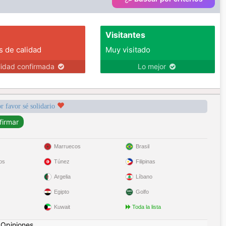
Visitantes
s de calidad
Muy visitado
lidad confirmada
Lo mejor
r favor sé solidario
Marruecos
Brasil
os
Túnez
Filipinas
Argelia
Líbano
Egipto
Golfo
Kuwait
Toda la lista
|
Opiniones