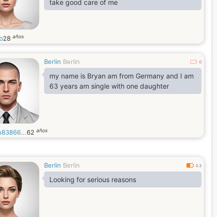
take good care of me
años
b
28
Berlin
Berlin
0
my name is Bryan am from Germany and I am
63 years am single with one daughter
años
n83866...
62
Berlin
Berlin
0.3
Looking for serious reasons