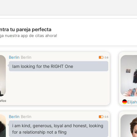
tra tu pareja perfecta
💖
ga nuestra app de citas ahora!
💕
Berlin
Berlin
0.6
Iam looking for the RIGHT One
años
Elijah
Berlin
Berlin
0.5
i am kind, generous, loyal and honest, looking
for a relationship not a fling