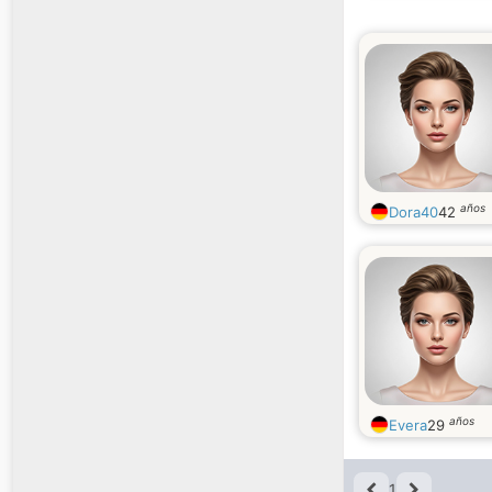
años
Dora40
42
años
Evera
29
1