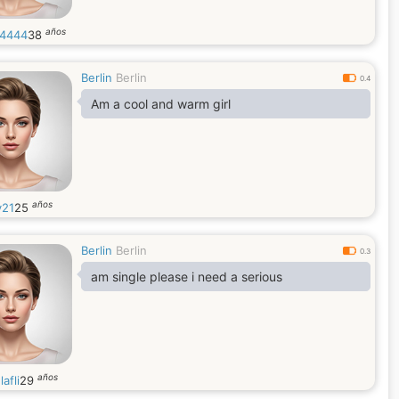
años
4444
38
Berlin
Berlin
0.4
Am a cool and warm girl
años
y21
25
Berlin
Berlin
0.3
am single please i need a serious
años
afli
29