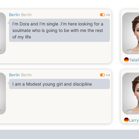
Berlin
Berlin
0.6
I’m Dora and I’m single .I’m here looking for a
soulmate who is going to be with me the rest
of my life
Talia
Berlin
Berlin
0.4
I am a Modest young girl and discipline
Larr