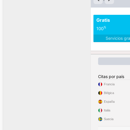
Gratis
%
100
Servicios gr
Citas por país
Francia
Bélgica
España
Italia
Suecia