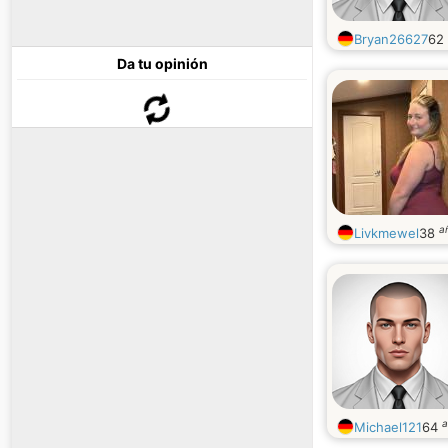
Bryan26627
62
Da tu opinión
a
Livkmewel
38
a
Michael121
64