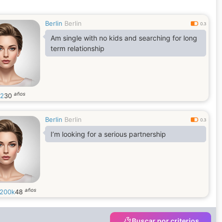
Berlin
Berlin
0.3
Am single with no kids and searching for long
term relationship
años
12
30
Berlin
Berlin
0.3
I’m looking for a serious partnership
años
y200k
48
Buscar por criterios