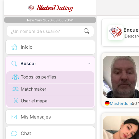
States
Dating
New York 2026-08-06 20:41
Encuen
¡Descar
Inicio
Buscar
Todos los perfiles
Matchmaker
Usar el mapa
Masterdom
56
Mis Mensajes
Chat