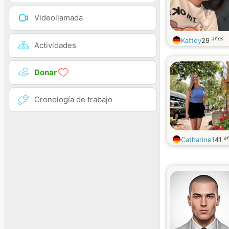
Videollamada
años
Kattey
29
Actividades
Donar
Cronología de trabajo
a
Catharine1
41