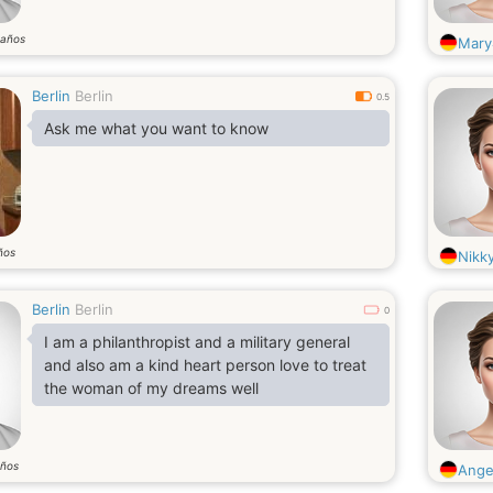
años
Mary
Berlin
Berlin
0.5
Ask me what you want to know
ños
Nikk
Berlin
Berlin
0
I am a philanthropist and a military general
and also am a kind heart person love to treat
the woman of my dreams well
ños
Angel