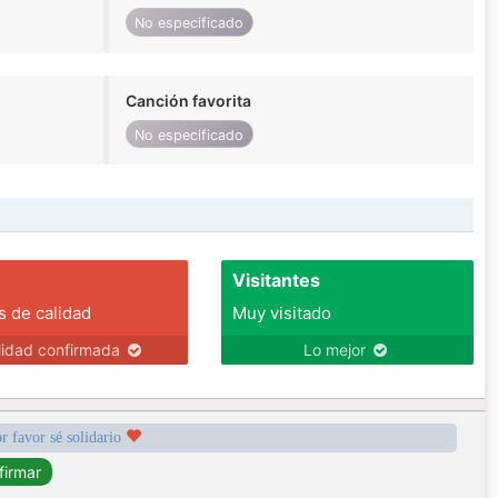
No especificado
Canción favorita
No especificado
Visitantes
s de calidad
Muy visitado
lidad confirmada
Lo mejor
r favor sé solidario