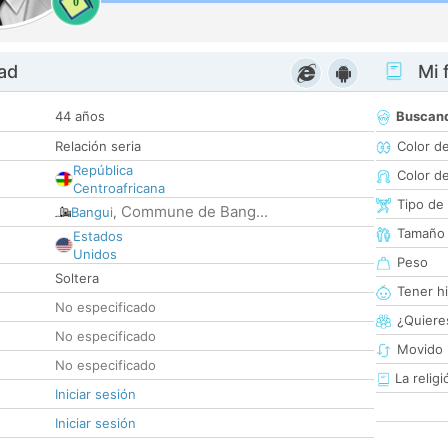
0
dad
Mi f
44 años
Buscan
Relación seria
Color d
República
Color d
Centroafricana
Tipo de
Commune de Bang...
Bangui
,
Tamaño
Estados
Unidos
Peso
Soltera
Tener hi
No especificado
¿Quieres
No especificado
Movido 
No especificado
La religi
Iniciar sesión
Iniciar sesión