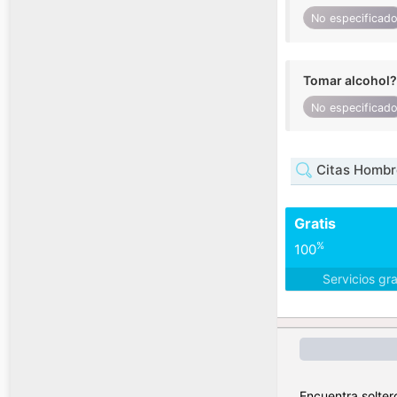
No especificad
Tomar alcohol?
No especificad
Citas Hombr
Gratis
%
100
Servicios gr
Encuentra solter