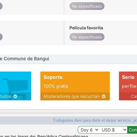
o
No especificado
Película favorita
o
No especificado
e Commune de Bangui
Soporte
Serio
100% gratis
perfile
atuitos
Moderadores que escuchan
Ca
Trabajamos duro para darte el mejor servicio, po
os en las áreas de: República Centroafricana