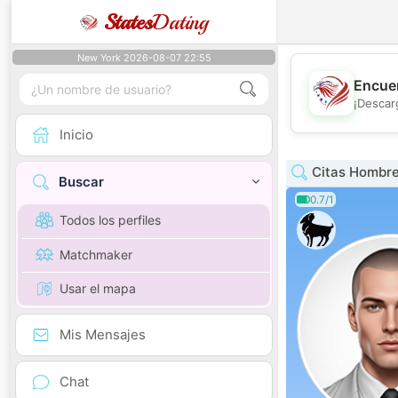
States
Dating
New York 2026-08-07 22:55
Encuen
¡Descar
Inicio
Citas Hombr
Buscar
0.7/1
Todos los perfiles
Matchmaker
Usar el mapa
Mis Mensajes
Chat