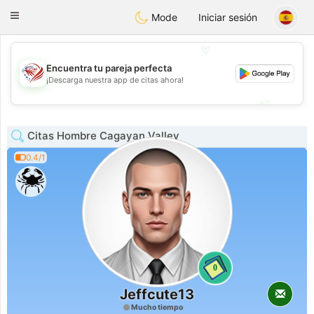
States
Dating
Toggle
Mode
Iniciar sesión
navigation
💖
Encuentra tu pareja perfecta
💖
¡Descarga nuestra app de citas ahora!
💕
💕
Citas Hombre Cagayan Valley
0.4/1
0
Jeffcute13
Mucho tiempo