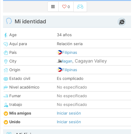
0
Mi identidad
Age
34 años
Aquí para
Relación seria
País
Filipinas
Cagayan Valley
City
Ilagan
,
Origin
Filipinas
Estado civil
Es complicado
Nivel académico
No especificado
Fumar
No especificado
trabajo
No especificado
Mis amigos
Iniciar sesión
Unido
Iniciar sesión