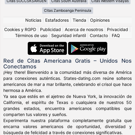
Citas SOCCSKSARGEN
Citas South Australia
Citas Western Visayas
Citas Zamboanga Peninsula
Noticias
|
Estafadores
|
Tienda
|
Opiniones
Cookies y RGPD
|
Publicidad
|
Acerca de nosotros
|
Privacidad
|
Términos de uso
|
Seguridad infantil
|
Contacto
|
FAQ
Red de Citas Americana Gratis – Unidos Nos
Conectamos
¡Hey there! Bienvenido a la comunidad más diversa de América
para conexiones auténticas. States-dating.com reúne solteros
americanos de mar a mar brillante, celebrando el crisol que hace
hermosa a América.
Ya sea que estés en el ajetreo de Nueva York, la innovación de
California, el espíritu de Texas o cualquiera de nuestros 50
grandes estados, encuentra americanos compatibles que
comparten tus valores y sueños.
Experimenta nuestra plataforma completamente gratuita que
encarna valores americanos de oportunidad, diversidad y
búsqueda de felicidad a través de conexiones significativas.