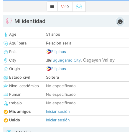
0
Mi identidad
Age
51 años
Aquí para
Relación seria
País
Filipinas
Cagayan Valley
City
Tuguegarao City
,
Origin
Filipinas
Estado civil
Soltera
Nivel académico
No especificado
Fumar
No especificado
trabajo
No especificado
Mis amigos
Iniciar sesión
Unido
Iniciar sesión