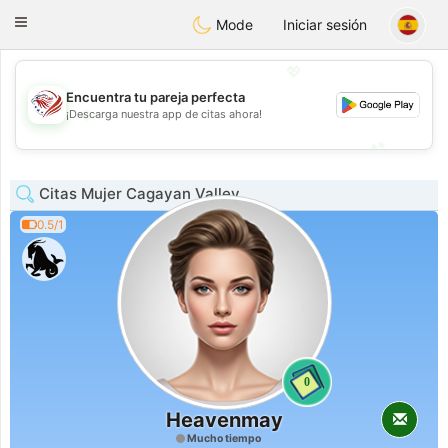
States
Dating
Toggle
Mode
Iniciar sesión
navigation
💖
Encuentra tu pareja perfecta
💖
¡Descarga nuestra app de citas ahora!
💕
💕
Citas Mujer Cagayan Valley
0.5/1
0
Heavenmay
Mucho tiempo