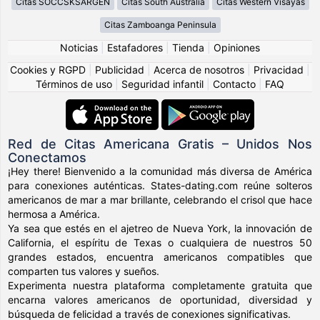
Citas SOCCSKSARGEN
Citas South Australia
Citas Western Visayas
Citas Zamboanga Peninsula
Noticias
|
Estafadores
|
Tienda
|
Opiniones
Cookies y RGPD
|
Publicidad
|
Acerca de nosotros
|
Privacidad
|
Términos de uso
|
Seguridad infantil
|
Contacto
|
FAQ
Red de Citas Americana Gratis – Unidos Nos
Conectamos
¡Hey there! Bienvenido a la comunidad más diversa de América
para conexiones auténticas. States-dating.com reúne solteros
americanos de mar a mar brillante, celebrando el crisol que hace
hermosa a América.
Ya sea que estés en el ajetreo de Nueva York, la innovación de
California, el espíritu de Texas o cualquiera de nuestros 50
grandes estados, encuentra americanos compatibles que
comparten tus valores y sueños.
Experimenta nuestra plataforma completamente gratuita que
encarna valores americanos de oportunidad, diversidad y
búsqueda de felicidad a través de conexiones significativas.