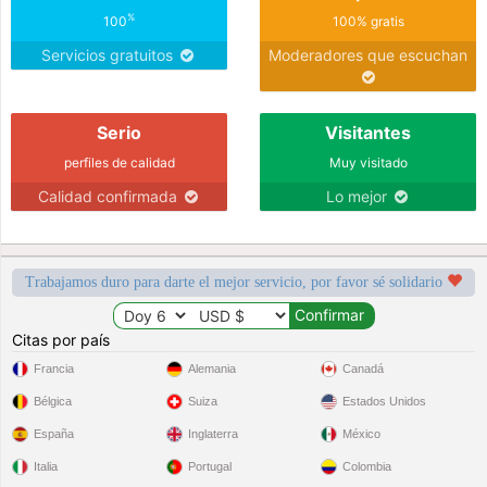
%
100
100% gratis
Servicios gratuitos
Moderadores que escuchan
Serio
Visitantes
perfiles de calidad
Muy visitado
Calidad confirmada
Lo mejor
Trabajamos duro para darte el mejor servicio, por favor sé solidario
Citas por país
Francia
Alemania
Canadá
Bélgica
Suiza
Estados Unidos
España
Inglaterra
México
Italia
Portugal
Colombia