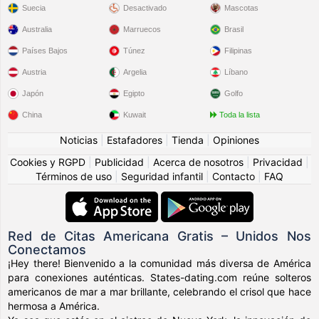
Suecia
Desactivado
Mascotas
Australia
Marruecos
Brasil
Países Bajos
Túnez
Filipinas
Austria
Argelia
Líbano
Japón
Egipto
Golfo
China
Kuwait
Toda la lista
Noticias
|
Estafadores
|
Tienda
|
Opiniones
Cookies y RGPD
|
Publicidad
|
Acerca de nosotros
|
Privacidad
|
Términos de uso
|
Seguridad infantil
|
Contacto
|
FAQ
Red de Citas Americana Gratis – Unidos Nos
Conectamos
¡Hey there! Bienvenido a la comunidad más diversa de América
para conexiones auténticas. States-dating.com reúne solteros
americanos de mar a mar brillante, celebrando el crisol que hace
hermosa a América.