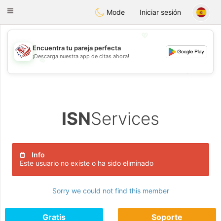
States
Dating
Toggle
Mode
Iniciar sesión
navigation
💖
Encuentra tu pareja perfecta
¡Descarga nuestra app de citas ahora!
💖
💕
💕
ISN
Services
Info
Este usuario no existe o ha sido eliminado
Sorry we could not find this member
Gratis
Soporte