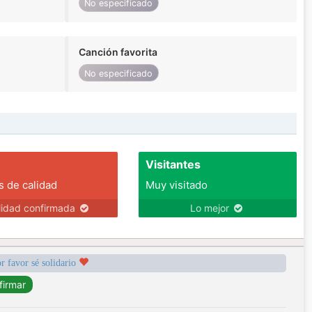
No especificado
Canción favorita
No especificado
Visitantes
s de calidad
Muy visitado
lidad confirmada
Lo mejor
r favor sé solidario