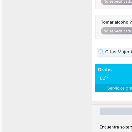
No especificad
Tomar alcohol?
No especificad
Citas Mujer 
Gratis
%
100
Servicios gr
Encuentra solter