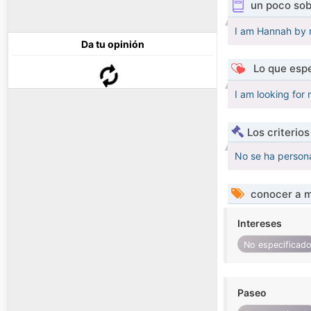
un poco sob
I am Hannah by n
Da tu opinión
Lo que espe
I am looking for
Los criterio
No se ha persona
conocer a m
Intereses
No especificad
Paseo