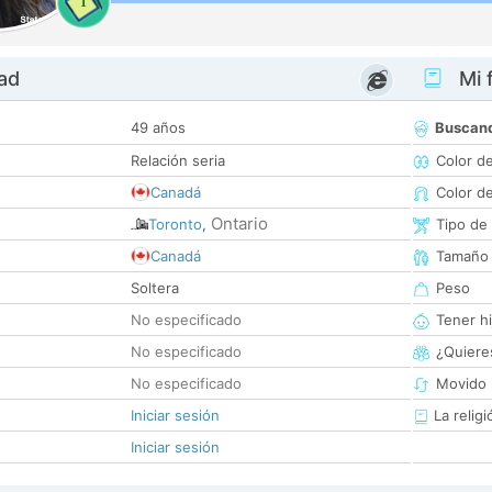
1
dad
Mi f
49 años
Buscan
Relación seria
Color d
Canadá
Color d
Ontario
Toronto
,
Tipo de
Canadá
Tamaño
Soltera
Peso
No especificado
Tener hi
No especificado
¿Quieres
No especificado
Movido 
Iniciar sesión
La religi
Iniciar sesión