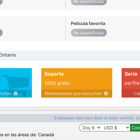
o
No especificado
Película favorita
o
No especificado
Ontario
Soporte
Serio
100% gratis
perfile
atuitos
Moderadores que escuchan
Ca
Trabajamos duro para darte el mejor servicio, po
os en las áreas de: Canadá