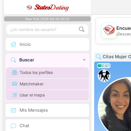
States
Dating
New York 2026-08-06 00:35
Encuen
¡Descar
Inicio
Citas Mujer O
Buscar
0.8/1
Todos los perfiles
Matchmaker
Usar el mapa
Mis Mensajes
Chat