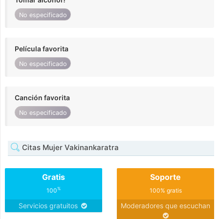
No especificado
Película favorita
No especificado
Canción favorita
No especificado
Citas Mujer Vakinankaratra
Gratis
Soporte
%
100
100% gratis
Servicios gratuitos
Moderadores que escuchan