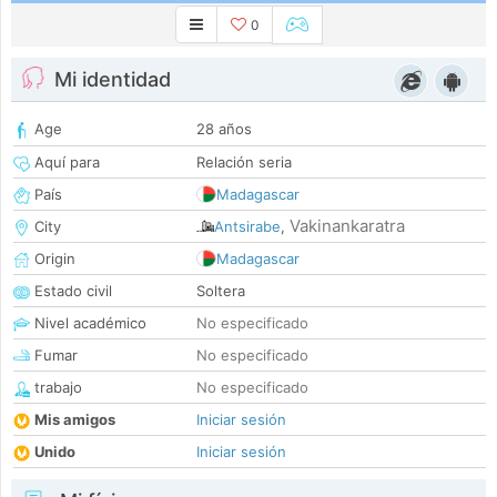
0
Mi identidad
Age
28 años
Aquí para
Relación seria
País
Madagascar
Vakinankaratra
City
Antsirabe
,
Origin
Madagascar
Estado civil
Soltera
Nivel académico
No especificado
Fumar
No especificado
trabajo
No especificado
Mis amigos
Iniciar sesión
Unido
Iniciar sesión