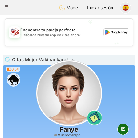
States
Dating
Toggle
Mode
Iniciar sesión
navigation
💖
Encuentra tu pareja perfecta
💖
¡Descarga nuestra app de citas ahora!
💕
💕
Citas Mujer Vakinankaratra
0.5/1
1
Fanye
Mucho tiempo