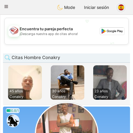
States
Dating
Toggle
Mode
Iniciar sesión
navigation
💖
Encuentra tu pareja perfecta
💖
¡Descarga nuestra app de citas ahora!
💕
💕
Citas Hombre Conakry
45 años
30 años
23 años
Conakry
Conakry
Conakry
0.8/1