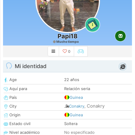
1
Papi18
Mucho tiempo
0
Mi identidad
Age
22 años
Aquí para
Relación seria
País
Guinea
Conakry
City
Conakry
,
Origin
Guinea
Estado civil
Soltera
Nivel académico
No especificado