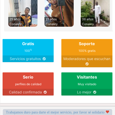
25 años
21 años
36 años
Conakry
Conakry
Conakry
Gratis
Soporte
%
100
100% gratis
Servicios gratuitos
Moderadores que escuchan
Serio
Visitantes
perfiles de calidad
Muy visitado
Calidad confirmada
Lo mejor
Trabajamos duro para darte el mejor servicio, por favor sé solidario