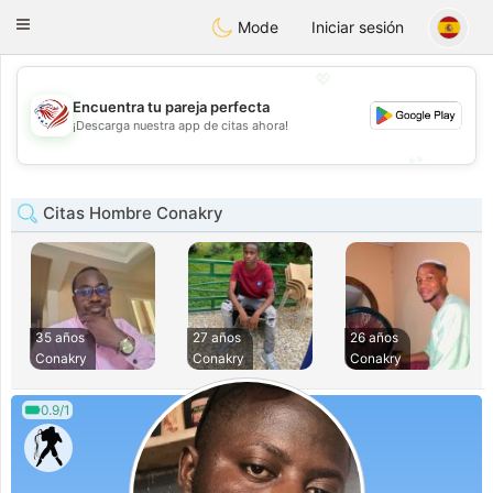
States
Dating
Toggle
Mode
Iniciar sesión
navigation
💖
Encuentra tu pareja perfecta
💖
¡Descarga nuestra app de citas ahora!
💕
💕
Citas Hombre Conakry
35 años
27 años
26 años
Conakry
Conakry
Conakry
0.9/1