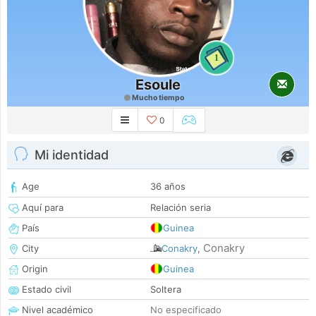
1
Esoule
Mucho tiempo
0
Mi identidad
Age
36 años
Aquí para
Relación seria
País
Guinea
Conakry
City
Conakry
,
Origin
Guinea
Estado civil
Soltera
Nivel académico
No especificado