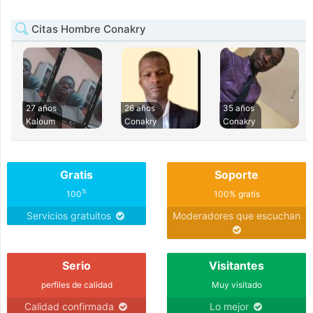
Citas Hombre Conakry
27 años
26 años
35 años
Kaloum
Conakry
Conakry
Gratis
Soporte
%
100
100% gratis
Servicios gratuitos
Moderadores que escuchan
Serio
Visitantes
perfiles de calidad
Muy visitado
Calidad confirmada
Lo mejor