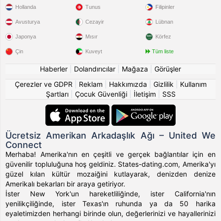
Hollanda
Tunus
Filipinler
Avusturya
Cezayir
Lübnan
Japonya
Mısır
Körfez
Çin
Kuveyt
Tüm liste
Haberler
|
Dolandırıcılar
|
Mağaza
|
Görüşler
Çerezler ve GDPR
|
Reklam
|
Hakkımızda
|
Gizlilik
|
Kullanım
Şartları
|
Çocuk Güvenliği
|
İletişim
|
SSS
Ücretsiz Amerikan Arkadaşlık Ağı – United We
Connect
Merhaba! Amerika'nın en çeşitli ve gerçek bağlantılar için en
güvenilir topluluğuna hoş geldiniz. States-dating.com, Amerika'yı
güzel kılan kültür mozaiğini kutlayarak, denizden denize
Amerikalı bekarları bir araya getiriyor.
İster New York'un hareketliliğinde, ister California'nın
yenilikçiliğinde, ister Texas'ın ruhunda ya da 50 harika
eyaletimizden herhangi birinde olun, değerlerinizi ve hayallerinizi