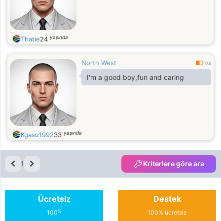
yaşında
Thatie
24
North West
0.6
I'm a good boy,fun and caring
yaşında
Kgasu1992
33
1
Kriterlere göre ara
Ücretsiz
Destek
%
100
100% ücretsiz