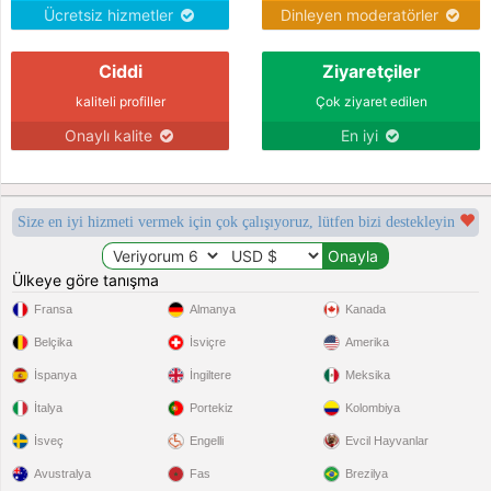
Ücretsiz hizmetler
Dinleyen moderatörler
Ciddi
Ziyaretçiler
kaliteli profiller
Çok ziyaret edilen
Onaylı kalite
En iyi
Size en iyi hizmeti vermek için çok çalışıyoruz, lütfen bizi destekleyin
Ülkeye göre tanışma
Fransa
Almanya
Kanada
Belçika
İsviçre
Amerika
İspanya
İngiltere
Meksika
İtalya
Portekiz
Kolombiya
İsveç
Engelli
Evcil Hayvanlar
Avustralya
Fas
Brezilya