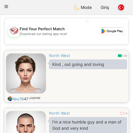
States
Dating
Toggle
Mode
Giriş
navigation
💖
Find Your Perfect Match
Download our dating app now!
💖
💕
💕
North West
0.8
Kind , out going and loving
yaşında
Keo78
47
North West
0
I'm a nice humble guy and a man of
God and very kind