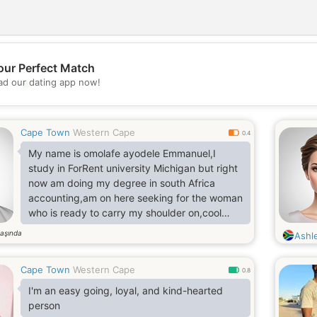
our Perfect Match
💖
d our dating app now!
💕
Cape Town
Western Cape
0.4
My name is omolafe ayodele Emmanuel,I
study in ForRent university Michigan but right
now am doing my degree in south Africa
accounting,am on here seeking for the woman
who is ready to carry my shoulder on,cool
woman a woman who is loyal, respectful who
aşında
Ashl
is tolerant . God fearing woman,a woman who
is tender to God of a good child. Am a student
Cape Town
Western Cape
and my father left some properties for me but
0.8
life is very poor with me. I believe nothing
I'm an easy going, loyal, and kind-hearted
good comes easy chat with me
person