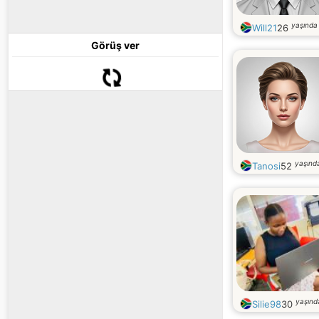
yaşında
Will21
26
Görüş ver
yaşınd
Tanosi
52
yaşınd
Silie98
30