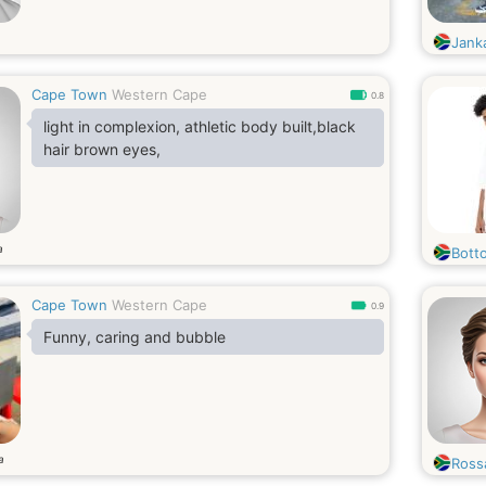
Jank
Cape Town
Western Cape
0.8
light in complexion, athletic body built,black
hair brown eyes,
a
Bott
Cape Town
Western Cape
0.9
Funny, caring and bubble
a
Ross