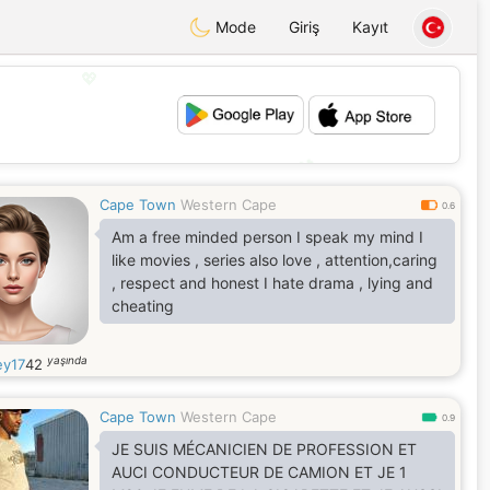
Mode
Giriş
Kayıt
💖
💕
Cape Town
Western Cape
0.6
Am a free minded person I speak my mind I
like movies , series also love , attention,caring
, respect and honest I hate drama , lying and
cheating
yaşında
ey17
42
Cape Town
Western Cape
0.9
JE SUIS MÉCANICIEN DE PROFESSION ET
AUCI CONDUCTEUR DE CAMION ET JE 1