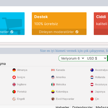
Destek
Ciddi
100% ücretsiz
kaliteli
metler
Dinleyen moderatörler
Size en iyi hizmeti vermek için çok çalışıyoruz, l
ışma
Almanya
Kanada
Avustralya
İsviçre
Amerika
Hollanda
İngiltere
Meksika
Avusturya
Portekiz
Kolombiya
Japonya
Engelli
Evcil Hayvanlar
Çin
Haberler
|
Dolandırıcılar
|
Mağaz