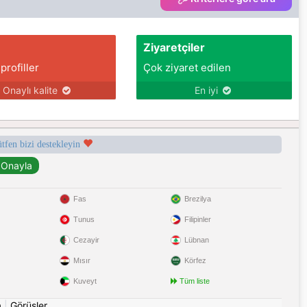
Ziyaretçiler
 profiller
Çok ziyaret edilen
Onaylı kalite
En iyi
ütfen bizi destekleyin
Fas
Brezilya
Tunus
Filipinler
Cezayir
Lübnan
Mısır
Körfez
Kuveyt
Tüm liste
a
|
Görüşler