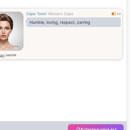
Cape Town
Western Cape
0.6
Humble, loving, respect, carring
yaşında
40
Kriterlere göre ara