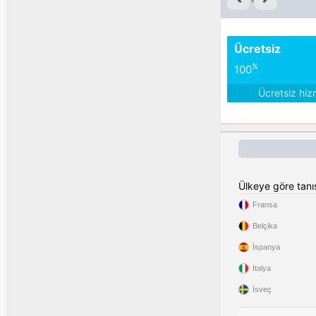
Ücretsiz
%
100
Ücretsiz hiz
Ülkeye göre tan
Fransa
Belçika
İspanya
İtalya
İsveç