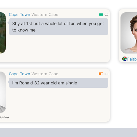
Cape Town
Western Cape
0.9
Shy at 1st but a whole lot of fun when you get
to know me
Faitb
Cape Town
Western Cape
0.3
I'm Ronald 32 year old am single
aşında