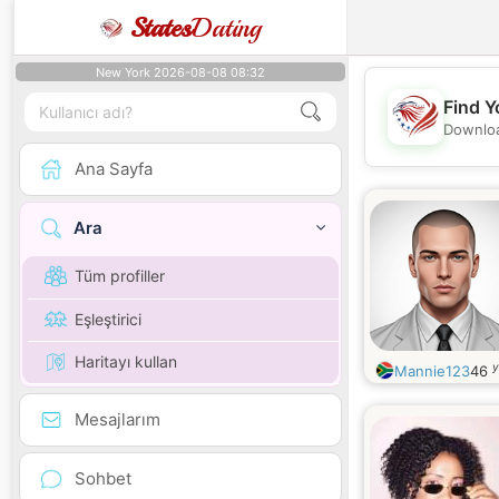
States
Dating
New York 2026-08-08 08:32
Find Y
Downloa
Ana Sayfa
Ara
Tüm profiller
Eşleştirici
Haritayı kullan
y
Mannie123
46
Mesajlarım
Sohbet