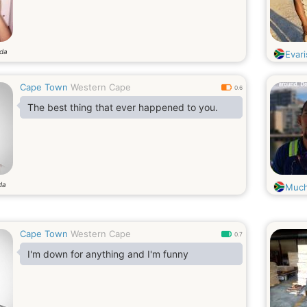
nda
Evari
Cape Town
Western Cape
0.6
The best thing that ever happened to you.
da
Much
Cape Town
Western Cape
0.7
I'm down for anything and I'm funny