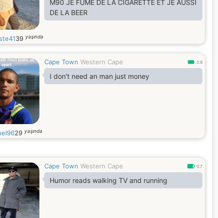
M90 JE FUME DE LA CIGARETTE ET JE AUSSI
DE LA BEER
yaşında
ste41
39
Cape Town
Western Cape
0.9
I don't need an man just money
yaşında
el96
29
Cape Town
Western Cape
0.7
Humor reads walking TV and running