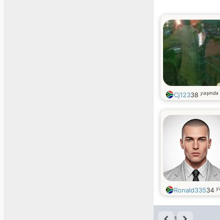
yaşında
Cj123
38
y
Ronald335
34
1