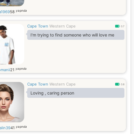
yaşında
a1969
58
Cape Town
Western Cape
0.7
I'm trying to find someone who will love me
yaşında
omanii
21
Cape Town
Western Cape
0.8
Loving , caring person
yaşında
alin39
41