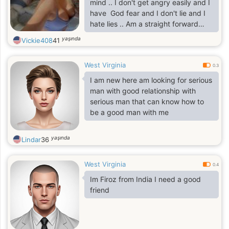
mind .. I don't get angry easily and I
have God fear and I don't lie and I
hate lies .. Am a straight forward
person and I love to eat Mexican
yaşında
Vickie408
41
food and I love to cook too
West Virginia
0.3
I am new here am looking for serious
man with good relationship with
serious man that can know how to
be a good man with me
yaşında
Lindar
36
West Virginia
0.4
Im Firoz from India I need a good
friend