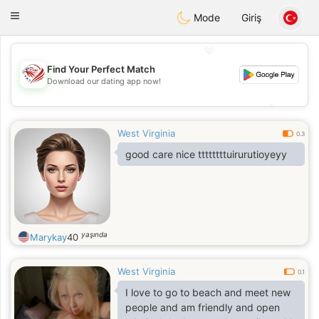
States
Dating
Toggle
Mode
Giriş
navigation
💖
Find Your Perfect Match
Download our dating app now!
💖
💕
💕
West Virginia
0.3
good care nice ttttttttuirurutioyeyy
yaşında
Marykay
40
West Virginia
0.1
I love to go to beach and meet new
people and am friendly and open