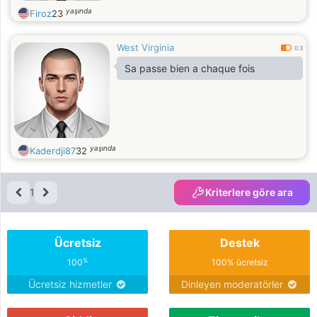
yaşında
Firoz
23
West Virginia
0.3
Sa passe bien a chaque fois
yaşında
Kaderdji87
32
1
Kriterlere göre ara
Ücretsiz
Destek
%
100
100% ücretsiz
Ücretsiz hizmetler
Dinleyen moderatörler