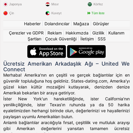
Japonya
Mısır
Körfez
Çin
Kuveyt
Tüm liste
Haberler
|
Dolandırıcılar
|
Mağaza
|
Görüşler
Çerezler ve GDPR
|
Reklam
|
Hakkımızda
|
Gizlilik
|
Kullanım
Şartları
|
Çocuk Güvenliği
|
İletişim
|
SSS
Ücretsiz Amerikan Arkadaşlık Ağı – United We
Connect
Merhaba! Amerika'nın en çeşitli ve gerçek bağlantılar için en
güvenilir topluluğuna hoş geldiniz. States-dating.com, Amerika'yı
güzel kılan kültür mozaiğini kutlayarak, denizden denize
Amerikalı bekarları bir araya getiriyor.
İster New York'un hareketliliğinde, ister California'nın
yenilikçiliğinde, ister Texas'ın ruhunda ya da 50 harika
eyaletimizden herhangi birinde olun, değerlerinizi ve hayallerinizi
paylaşan uyumlu Amerikalıları bulun.
Anlamlı bağlantılar aracılığıyla fırsat, çeşitlilik ve mutluluk arayışı
gibi Amerikan değerlerini yansıtan tamamen ücretsiz