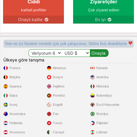
Ciddi
Ziyaretçiler
kaliteli profiller
Çok ziyaret edilen
Onaylı kalite
En iyi
Size en iyi hizmeti vermek için çok çalışıyoruz, lütfen bizi destekleyin
Ülkeye göre tanışma
Fransa
Almanya
Kanada
Belçika
İsviçre
Amerika
İspanya
İngiltere
Meksika
İtalya
Portekiz
Kolombiya
İsveç
Engelli
Evcil Hayvanlar
Avustralya
Fas
Brezilya
Hollanda
Tunus
Filipinler
Avusturya
Cezayir
Lübnan