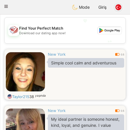
States
Dating
Toggle
Mode
Giriş
navigation
💖
Find Your Perfect Match
💖
Download our dating app now!
💕
💕
New York
0.5
Simple cool calm and adventurous
yaşında
Taylor215
38
New York
0.5
My ideal partner is someone honest,
kind, loyal, and genuine. I value