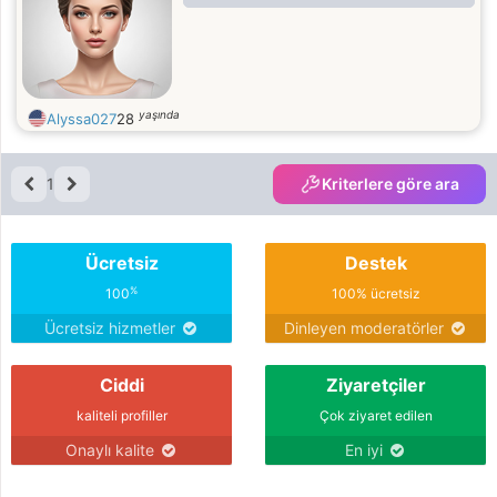
company.
yaşında
Alyssa027
28
1
Kriterlere göre ara
Ücretsiz
Destek
%
100
100% ücretsiz
Ücretsiz hizmetler
Dinleyen moderatörler
Ciddi
Ziyaretçiler
kaliteli profiller
Çok ziyaret edilen
Onaylı kalite
En iyi