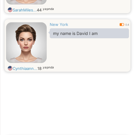
yaşında
SarahMiles...
44
New York
0.4
my name is David I am
yaşında
Cynthiaann...
18