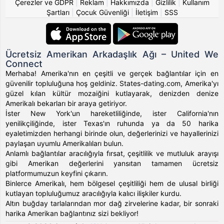
Çerezler ve GDPR
|
Reklam
|
Hakkımızda
|
Gizlilik
|
Kullanım
Şartları
|
Çocuk Güvenliği
|
İletişim
|
SSS
Ücretsiz Amerikan Arkadaşlık Ağı – United We
Connect
Merhaba! Amerika'nın en çeşitli ve gerçek bağlantılar için en
güvenilir topluluğuna hoş geldiniz. States-dating.com, Amerika'yı
güzel kılan kültür mozaiğini kutlayarak, denizden denize
Amerikalı bekarları bir araya getiriyor.
İster New York'un hareketliliğinde, ister California'nın
yenilikçiliğinde, ister Texas'ın ruhunda ya da 50 harika
eyaletimizden herhangi birinde olun, değerlerinizi ve hayallerinizi
paylaşan uyumlu Amerikalıları bulun.
Anlamlı bağlantılar aracılığıyla fırsat, çeşitlilik ve mutluluk arayışı
gibi Amerikan değerlerini yansıtan tamamen ücretsiz
platformumuzun keyfini çıkarın.
Binlerce Amerikalı, hem bölgesel çeşitliliği hem de ulusal birliği
kutlayan topluluğumuz aracılığıyla kalıcı ilişkiler kurdu.
Altın buğday tarlalarından mor dağ zirvelerine kadar, bir sonraki
harika Amerikan bağlantınız sizi bekliyor!