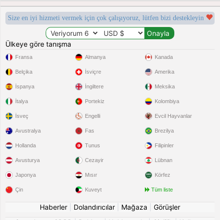
Size en iyi hizmeti vermek için çok çalışıyoruz, lütfen bizi destekleyin
Ülkeye göre tanışma
Fransa
Almanya
Kanada
Belçika
İsviçre
Amerika
İspanya
İngiltere
Meksika
İtalya
Portekiz
Kolombiya
İsveç
Engelli
Evcil Hayvanlar
Avustralya
Fas
Brezilya
Hollanda
Tunus
Filipinler
Avusturya
Cezayir
Lübnan
Japonya
Mısır
Körfez
Çin
Kuveyt
Tüm liste
Haberler
|
Dolandırıcılar
|
Mağaza
|
Görüşler