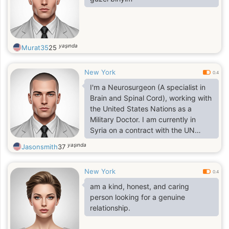
yaşında
Murat35
25
New York
0.4
I'm a Neurosurgeon (A specialist in
Brain and Spinal Cord), working with
the United States Nations as a
Military Doctor. I am currently in
Syria on a contract with the UN
Military Troops. so tell me what's
yaşında
Jasonsmith
37
your profession?
New York
0.4
am a kind, honest, and caring
person looking for a genuine
relationship.