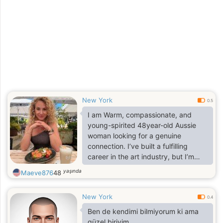
New York
0.5
I am Warm, compassionate, and
young-spirited 48year-old Aussie
woman looking for a genuine
connection. I’ve built a fulfilling
career in the art industry, but I’m
ready to focus on my personal life
yaşında
Maeve876
48
and find a special someone to share
it with.
New York
0.4
Ben de kendimi bilmiyorum ki ama
güzel biriyim