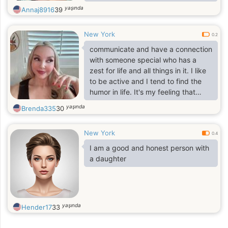
reason not to be. For people who
yaşında
Annaj8916
39
love and appreciate me,
New York
0.2
communicate and have a connection
with someone special who has a
zest for life and all things in it. I like
to be active and I tend to find the
humor in life. It's my feeling that
people need adventure, laughter
yaşında
Brenda335
30
and passion.
New York
0.4
I am a good and honest person with
a daughter
yaşında
Hender17
33