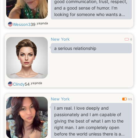
good communication, trust, respect,
and a good sense of humor. I’m
looking for someone who wants a
serious, long-term relationship
yaşında
Wesson3
39
without drama or games—someone I
can build a happy life with and enjoy
New York
the little things together.
0
a serious relationship
yaşında
Clindy
54
New York
0.5
I am real. I love deeply and
passionately and I am capable of
giving the best of what I am to the
right man. I am completely open
before the world unless there is a