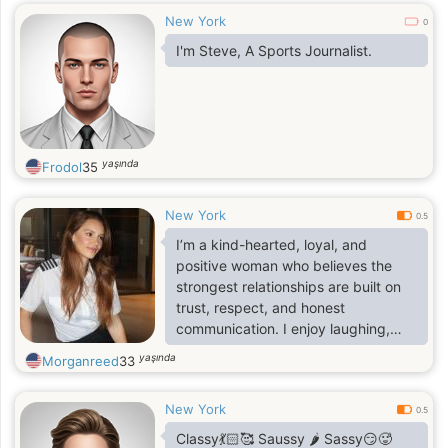
New York
0
I'm Steve, A Sports Journalist.
yaşında
Frodol
35
New York
0.5
I’m a kind-hearted, loyal, and
positive woman who believes the
strongest relationships are built on
trust, respect, and honest
communication. I enjoy laughing,
learning new things, traveling, and
yaşında
Morganreed
33
making the most of life’s simple
moments. I’m equally happy
New York
dressing up for a night out or
0.5
relaxing at home with good
Classy💃🏻🥰 Saussy 🌶️ Sassy😏🥵