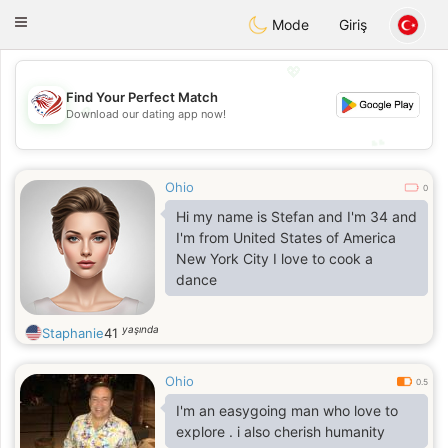
States
Dating
Toggle
Mode
Giriş
navigation
💖
Find Your Perfect Match
💖
Download our dating app now!
💕
💕
Ohio
0
Hi my name is Stefan and I'm 34 and
I'm from United States of America
New York City I love to cook a
dance
yaşında
Staphanie
41
Ohio
0.5
I'm an easygoing man who love to
explore . i also cherish humanity