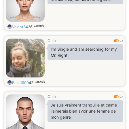
yaşında
Valent34
36
Ohio
0.4
I'm Single and am searching for my
Mr. Right.
yaşında
Bella1900
42
Ohio
0.4
Je suis vraiment tranquille et calme
j'aimerais bien avoir une femme de
mon genre