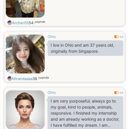
yaşında
Archer05
54
Ohio
0.4
I live in Ohio and am 37 years old,
originally from Singapore.
yaşında
Mirandaaaa
38
Ohio
0.4
I am very purposeful, always go to
my goal, kind to people, animals,
responsive. I finished my internship
and am already working as a doctor,
I have fulfilled my dream. I am