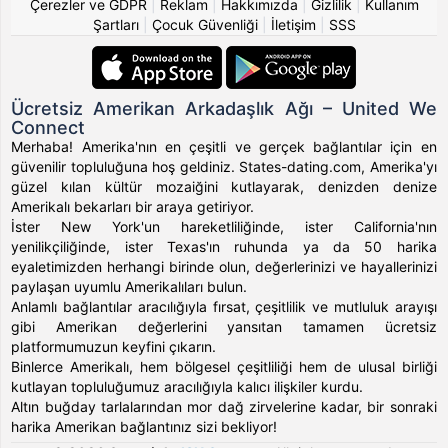
Çerezler ve GDPR
|
Reklam
|
Hakkımızda
|
Gizlilik
|
Kullanım
Şartları
|
Çocuk Güvenliği
|
İletişim
|
SSS
Ücretsiz Amerikan Arkadaşlık Ağı – United We
Connect
Merhaba! Amerika'nın en çeşitli ve gerçek bağlantılar için en
güvenilir topluluğuna hoş geldiniz. States-dating.com, Amerika'yı
güzel kılan kültür mozaiğini kutlayarak, denizden denize
Amerikalı bekarları bir araya getiriyor.
İster New York'un hareketliliğinde, ister California'nın
yenilikçiliğinde, ister Texas'ın ruhunda ya da 50 harika
eyaletimizden herhangi birinde olun, değerlerinizi ve hayallerinizi
paylaşan uyumlu Amerikalıları bulun.
Anlamlı bağlantılar aracılığıyla fırsat, çeşitlilik ve mutluluk arayışı
gibi Amerikan değerlerini yansıtan tamamen ücretsiz
platformumuzun keyfini çıkarın.
Binlerce Amerikalı, hem bölgesel çeşitliliği hem de ulusal birliği
kutlayan topluluğumuz aracılığıyla kalıcı ilişkiler kurdu.
Altın buğday tarlalarından mor dağ zirvelerine kadar, bir sonraki
harika Amerikan bağlantınız sizi bekliyor!