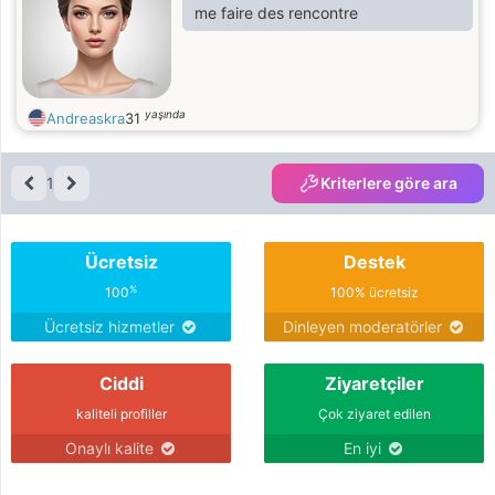
me faire des rencontre
yaşında
Andreaskra
31
1
Kriterlere göre ara
Ücretsiz
Destek
%
100
100% ücretsiz
Ücretsiz hizmetler
Dinleyen moderatörler
Ciddi
Ziyaretçiler
kaliteli profiller
Çok ziyaret edilen
Onaylı kalite
En iyi