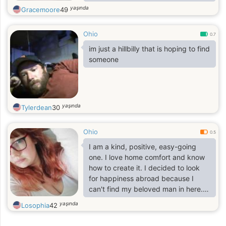
happy that I can help people
yaşında
Gracemoore
49
Ohio
0.7
im just a hillbilly that is hoping to find
someone
yaşında
Tylerdean
30
Ohio
0.5
I am a kind, positive, easy-going
one. I love home comfort and know
how to create it. I decided to look
for happiness abroad because I
can't find my beloved man in here.
You may drop me a few lines in a
yaşında
Losophia
42
letter or invite me for a one-on-one
romantic date. And since my English