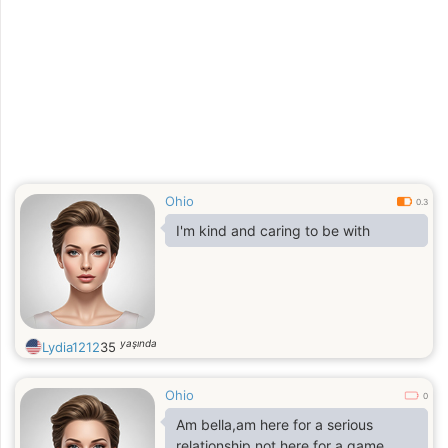
is excellent and all my profile photos
are natural and current; I promise
you, you won't be disappointed at all
Ohio
0.3
I'm kind and caring to be with
yaşında
Lydia1212
35
Ohio
0
Am bella,am here for a serious
relationship,not here for a game