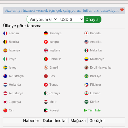
Size en iyi hizmeti vermek için çok çalışıyoruz, lütfen bizi destekleyin
Ülkeye göre tanışma
Fransa
Almanya
Kanada
Belçika
İsviçre
Amerika
İspanya
İngiltere
Meksika
İtalya
Portekiz
Kolombiya
İsveç
Engelli
Evcil Hayvanlar
Avustralya
Fas
Brezilya
Hollanda
Tunus
Filipinler
Avusturya
Cezayir
Lübnan
Japonya
Mısır
Körfez
Çin
Kuveyt
Tüm liste
Haberler
|
Dolandırıcılar
|
Mağaza
|
Görüşler