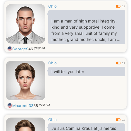
Ohio
0.3
I am a man of high moral integrity,
kind and very supportive. I come
from a very small unit of family my
mother, grand mother, uncle, I am a
nice, honest and good hearted man,
yaşında
George9
46
with so much love and tender care,
which i want to give to the right
Ohio
woman, have so much love to give.
0.4
I will tell you later
yaşında
Maureen33
38
Ohio
0.3
Je suis Camillia Kraus et j'aimerais