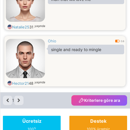
yaşında
Natalie25
31
Ohio
0.6
single and ready to mingle
yaşında
Hector21
48
1
Kriterlere göre ara
Ücretsiz
Destek
%
100
100% ücretsiz