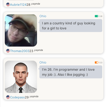
yaşında
Aubrie1124
28
Ohio
0.8
I am a country kind of guy looking
for a girl to love
yaşında
Thomas2003
23
Ohio
0.3
I’m 26. I’m programmer and I love
my job :). Also I like jogging :)
yaşında
Codepass
29