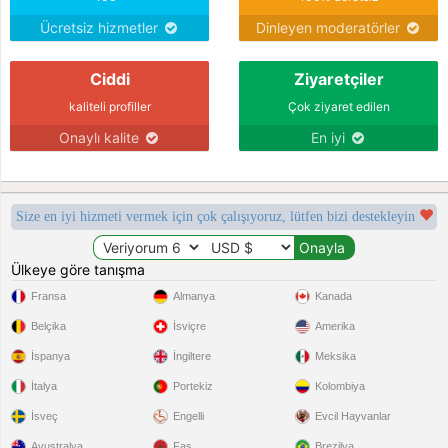
Ücretsiz hizmetler
Dinleyen moderatörler
Ciddi
Ziyaretçiler
kaliteli profiller
Çok ziyaret edilen
Onaylı kalite
En iyi
Size en iyi hizmeti vermek için çok çalışıyoruz, lütfen bizi destekleyin
Ülkeye göre tanışma
Fransa
Almanya
Kanada
Belçika
İsviçre
Amerika
İspanya
İngiltere
Meksika
İtalya
Portekiz
Kolombiya
İsveç
Engelli
Evcil Hayvanlar
Avustralya
Fas
Brezilya