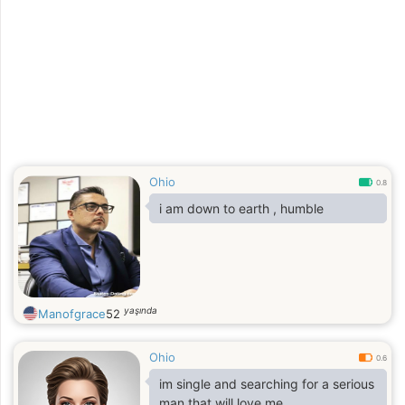
Ohio
0.8
i am down to earth , humble
yaşında
Manofgrace
52
Ohio
0.6
im single and searching for a serious
man that will love me