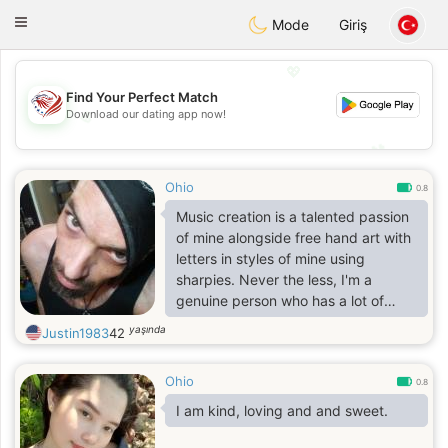
States
Dating
Toggle
Mode
Giriş
navigation
💖
Find Your Perfect Match
💖
Download our dating app now!
💕
💕
Ohio
0.8
Music creation is a talented passion
of mine alongside free hand art with
letters in styles of mine using
sharpies. Never the less, I'm a
genuine person who has a lot of
amazing gifts with a lot more real to
yaşında
Justin1983
42
offer than most can handle or are
used to on average. Very intuitive
Ohio
empath with many Clair abilities and
0.8
a huge dedication to my spiritual
I am kind, loving and and sweet.
practices such as divination the
craft, crystals and energy work