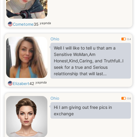
meditation and grounding as well as
channeling, automatic writing,
scrying, dowsing.
yaşında
Cometome
35
Ohio
0.4
Well I will like to tell u that am a
Sensitive WoMan,Am
Honest,Kind,Caring, and Truthfull..I
seek for a true and Serious
relattionship that will last
forever..You r so Handsome.I don't
yaşında
Elizabert
42
play games and I am looking for a
serious relationship with marriage
Ohio
being the ultimate goal!
0.6
Hi I am giving out free pics in
exchange