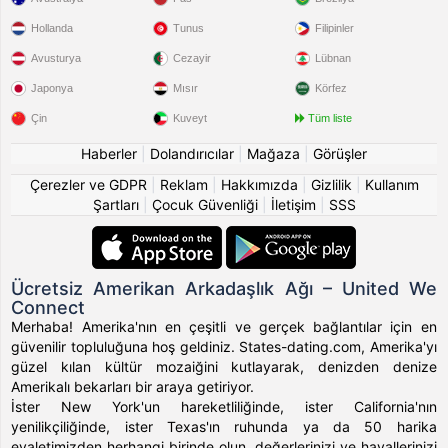
Hollanda
Tunus
Filipinler
Avusturya
Cezayir
Lübnan
Japonya
Mısır
Körfez
Çin
Kuveyt
Tüm liste
Haberler
|
Dolandırıcılar
|
Mağaza
|
Görüşler
Çerezler ve GDPR
|
Reklam
|
Hakkımızda
|
Gizlilik
|
Kullanım
Şartları
|
Çocuk Güvenliği
|
İletişim
|
SSS
Ücretsiz Amerikan Arkadaşlık Ağı – United We
Connect
Merhaba! Amerika'nın en çeşitli ve gerçek bağlantılar için en
güvenilir topluluğuna hoş geldiniz. States-dating.com, Amerika'yı
güzel kılan kültür mozaiğini kutlayarak, denizden denize
Amerikalı bekarları bir araya getiriyor.
İster New York'un hareketliliğinde, ister California'nın
yenilikçiliğinde, ister Texas'ın ruhunda ya da 50 harika
eyaletimizden herhangi birinde olun, değerlerinizi ve hayallerinizi