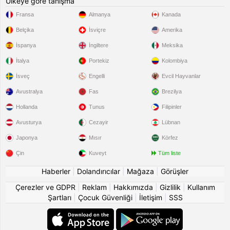
Ülkeye göre tanışma
Fransa
Almanya
Kanada
Belçika
İsviçre
Amerika
İspanya
İngiltere
Meksika
İtalya
Portekiz
Kolombiya
İsveç
Engelli
Evcil Hayvanlar
Avustralya
Fas
Brezilya
Hollanda
Tunus
Filipinler
Avusturya
Cezayir
Lübnan
Japonya
Mısır
Körfez
Çin
Kuveyt
Tüm liste
Haberler
|
Dolandırıcılar
|
Mağaza
|
Görüşler
Çerezler ve GDPR
|
Reklam
|
Hakkımızda
|
Gizlilik
|
Kullanım
Şartları
|
Çocuk Güvenliği
|
İletişim
|
SSS