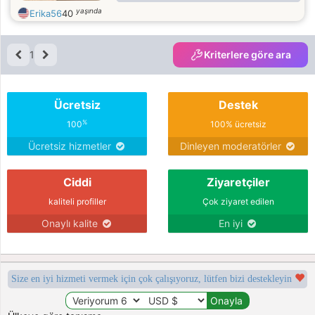
woman, of good feelings. For my
yaşında
Erika56
40
voucher mas the being that to have.
I surround myself with good
persons. I am a comprehensive and
1
Kriterlere göre ara
intelligent woman to handle difficult
situations. I am honest and nice
Ücretsiz
Destek
%
100
100% ücretsiz
Ücretsiz hizmetler
Dinleyen moderatörler
Ciddi
Ziyaretçiler
kaliteli profiller
Çok ziyaret edilen
Onaylı kalite
En iyi
Size en iyi hizmeti vermek için çok çalışıyoruz, lütfen bizi destekleyin