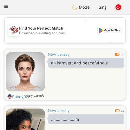
States
Dating
Toggle
Mode
Giriş
navigation
💖
Find Your Perfect Match
💖
Download our dating app now!
💕
💕
New Jersey
0.4
an introvert and peaceful soul
yaşında
Ebony02
57
New Jersey
0.2
.....................m