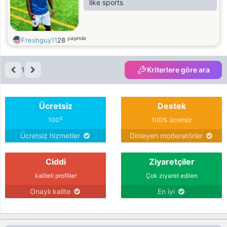
like sports
yaşında
Freshguy11
28
1
Kriterlere göre ara
Ücretsiz
Destek
%
100
100% ücretsiz
Ücretsiz hizmetler
Dinleyen moderatörler
Ciddi
Ziyaretçiler
kaliteli profiller
Çok ziyaret edilen
Onaylı kalite
En iyi