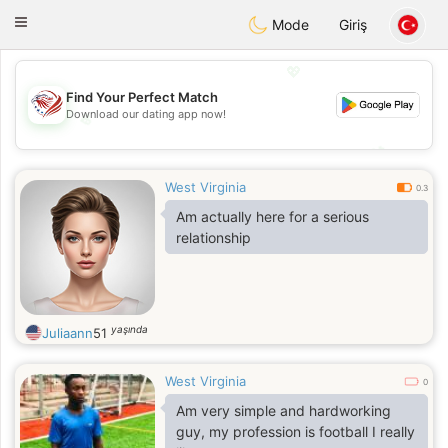
States
Dating
Toggle
Mode
Giriş
navigation
💖
Find Your Perfect Match
Download our dating app now!
💖
💕
💕
West Virginia
0.3
Am actually here for a serious
relationship
yaşında
Juliaann
51
West Virginia
0
Am very simple and hardworking
guy, my profession is football I really