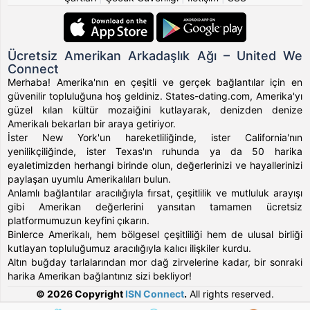
Ücretsiz Amerikan Arkadaşlık Ağı – United We
Connect
Merhaba! Amerika'nın en çeşitli ve gerçek bağlantılar için en
güvenilir topluluğuna hoş geldiniz. States-dating.com, Amerika'yı
güzel kılan kültür mozaiğini kutlayarak, denizden denize
Amerikalı bekarları bir araya getiriyor.
İster New York'un hareketliliğinde, ister California'nın
yenilikçiliğinde, ister Texas'ın ruhunda ya da 50 harika
eyaletimizden herhangi birinde olun, değerlerinizi ve hayallerinizi
paylaşan uyumlu Amerikalıları bulun.
Anlamlı bağlantılar aracılığıyla fırsat, çeşitlilik ve mutluluk arayışı
gibi Amerikan değerlerini yansıtan tamamen ücretsiz
platformumuzun keyfini çıkarın.
Binlerce Amerikalı, hem bölgesel çeşitliliği hem de ulusal birliği
kutlayan topluluğumuz aracılığıyla kalıcı ilişkiler kurdu.
Altın buğday tarlalarından mor dağ zirvelerine kadar, bir sonraki
harika Amerikan bağlantınız sizi bekliyor!
© 2026 Copyright
ISN Connect
.
All rights reserved.