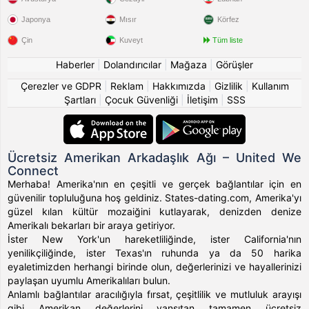
Japonya
Mısır
Körfez
Çin
Kuveyt
Tüm liste
Haberler
|
Dolandırıcılar
|
Mağaza
|
Görüşler
Çerezler ve GDPR
|
Reklam
|
Hakkımızda
|
Gizlilik
|
Kullanım
Şartları
|
Çocuk Güvenliği
|
İletişim
|
SSS
Ücretsiz Amerikan Arkadaşlık Ağı – United We
Connect
Merhaba! Amerika'nın en çeşitli ve gerçek bağlantılar için en
güvenilir topluluğuna hoş geldiniz. States-dating.com, Amerika'yı
güzel kılan kültür mozaiğini kutlayarak, denizden denize
Amerikalı bekarları bir araya getiriyor.
İster New York'un hareketliliğinde, ister California'nın
yenilikçiliğinde, ister Texas'ın ruhunda ya da 50 harika
eyaletimizden herhangi birinde olun, değerlerinizi ve hayallerinizi
paylaşan uyumlu Amerikalıları bulun.
Anlamlı bağlantılar aracılığıyla fırsat, çeşitlilik ve mutluluk arayışı
gibi Amerikan değerlerini yansıtan tamamen ücretsiz