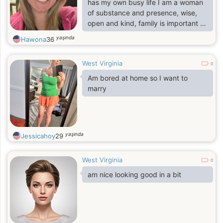
has my own busy life I am a woman
of substance and presence, wise,
open and kind, family is important to
me,I am grounded and fun loving
yaşında
Hawona
36
even though i had lost both parents
when i was 4. I have the ability to
West Virginia
create around me the life and the
0
things that I want and the things in
Am bored at home so I want to
life we would want together� I want
marry
to continuously grow as a person
with a strong man by my side to
grow with me forever with real
love� I would be happiest.
yaşında
Jessicahoy
29
West Virginia
0
am nice looking good in a bit