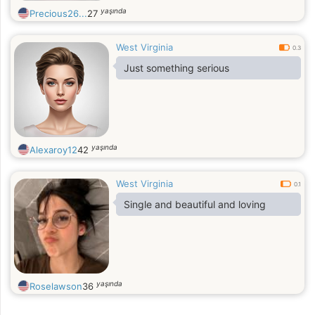
yaşında
Precious26...
27
West Virginia
0.3
Just something serious
yaşında
Alexaroy12
42
West Virginia
0.1
Single and beautiful and loving
yaşında
Roselawson
36