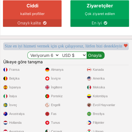
Ciddi
Ziyaretçiler
kaliteli profiller
Çok ziyaret edilen
Onaylı kalite
En iyi
Size en iyi hizmeti vermek için çok çalışıyoruz, lütfen bizi destekleyin
Ülkeye göre tanışma
Fransa
Almanya
Kanada
Belçika
İsviçre
Amerika
İspanya
İngiltere
Meksika
İtalya
Portekiz
Kolombiya
İsveç
Engelli
Evcil Hayvanlar
Avustralya
Fas
Brezilya
Hollanda
Tunus
Filipinler
Avusturya
Cezayir
Lübnan