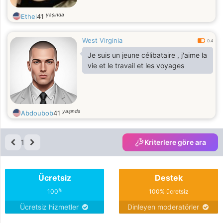
yaşında
Ethel
41
West Virginia
0.4
Je suis un jeune célibataire , j'aime la
vie et le travail et les voyages
yaşında
Abdoubob
41
1
Kriterlere göre ara
Ücretsiz
Destek
%
100
100% ücretsiz
Ücretsiz hizmetler
Dinleyen moderatörler