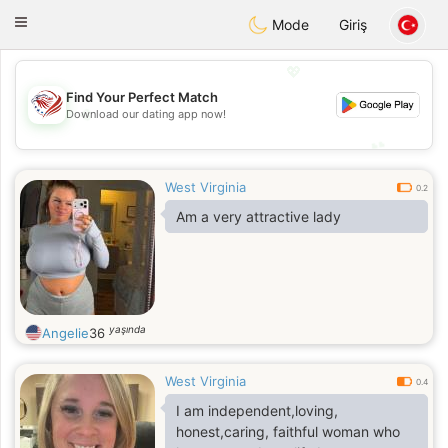
States
Dating
Toggle
Mode
Giriş
navigation
💖
Find Your Perfect Match
💖
Download our dating app now!
💕
💕
West Virginia
0.2
Am a very attractive lady
yaşında
Angelie
36
West Virginia
0.4
I am independent,loving,
honest,caring, faithful woman who