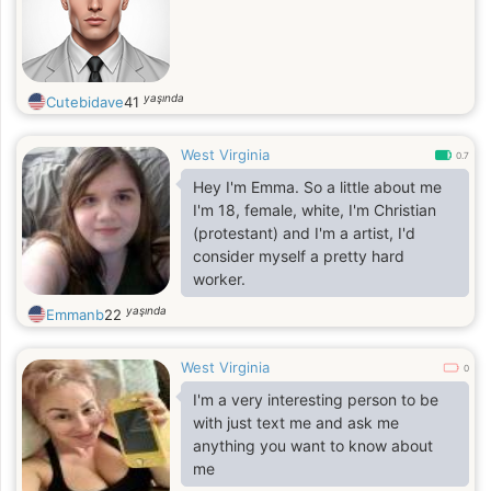
yaşında
Cutebidave
41
West Virginia
0.7
Hey I'm Emma. So a little about me
I'm 18, female, white, I'm Christian
(protestant) and I'm a artist, I'd
consider myself a pretty hard
worker.
yaşında
Emmanb
22
West Virginia
0
I'm a very interesting person to be
with just text me and ask me
anything you want to know about
me