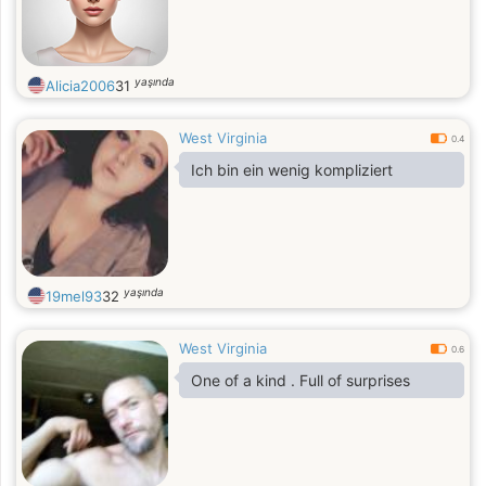
yaşında
Alicia2006
31
West Virginia
0.4
Ich bin ein wenig kompliziert
yaşında
19mel93
32
West Virginia
0.6
One of a kind . Full of surprises