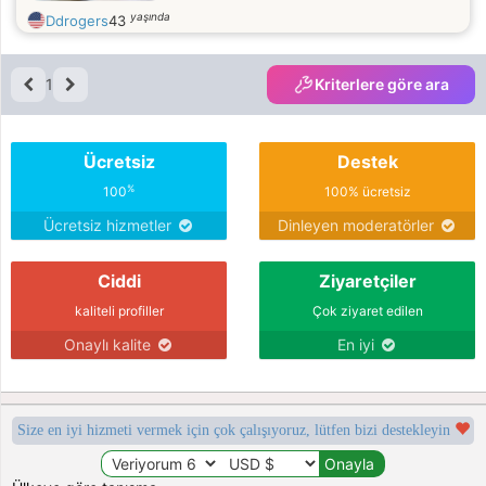
yaşında
Ddrogers
43
1
Kriterlere göre ara
Ücretsiz
Destek
%
100
100% ücretsiz
Ücretsiz hizmetler
Dinleyen moderatörler
Ciddi
Ziyaretçiler
kaliteli profiller
Çok ziyaret edilen
Onaylı kalite
En iyi
Size en iyi hizmeti vermek için çok çalışıyoruz, lütfen bizi destekleyin