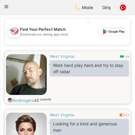
States
Dating
Toggle
Mode
Giriş
navigation
💖
Find Your Perfect Match
Download our dating app now!
💖
💕
💕
West Virginia
0.9
Work hard play hard.and try to stay
off radar
yaşında
Rockrogers
43
West Virginia
0.3
Looking for a kind and generous
man