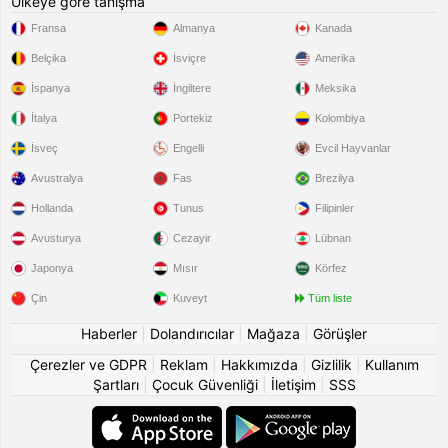
Ülkeye göre tanışma
Fransa
Almanya
Kanada
Belçika
İsviçre
Amerika
İspanya
İngiltere
Meksika
İtalya
Portekiz
Kolombiya
İsveç
Engelli
Evcil Hayvanlar
Avustralya
Fas
Brezilya
Hollanda
Tunus
Filipinler
Avusturya
Cezayir
Lübnan
Japonya
Mısır
Körfez
Çin
Kuveyt
Tüm liste
Haberler
|
Dolandırıcılar
|
Mağaza
|
Görüşler
Çerezler ve GDPR
|
Reklam
|
Hakkımızda
|
Gizlilik
|
Kullanım
Şartları
|
Çocuk Güvenliği
|
İletişim
|
SSS