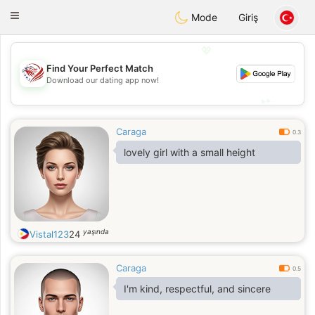
States
Dating
Toggle
Mode
Giriş
navigation
💖
Find Your Perfect Match
💖
Download our dating app now!
💕
💕
Caraga
0.3
lovely girl with a small height
yaşında
Vistal123
24
Caraga
0.5
I'm kind, respectful, and sincere