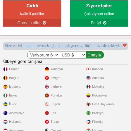
Ciddi
Ziyaretçiler
kaliteli profiller
Çok ziyaret edilen
Onaylı kalite
En iyi
Size en iyi hizmeti vermek için çok çalışıyoruz, lütfen bizi destekleyin
Ülkeye göre tanışma
Fransa
Almanya
Kanada
Belçika
İsviçre
Amerika
İspanya
İngiltere
Meksika
İtalya
Portekiz
Kolombiya
İsveç
Engelli
Evcil Hayvanlar
Avustralya
Fas
Brezilya
Hollanda
Tunus
Filipinler
Avusturya
Cezayir
Lübnan