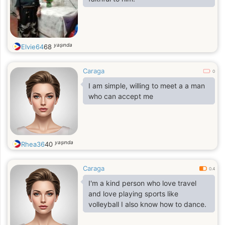
yaşında
Elvie64
68
Caraga
0
I am simple, willing to meet a a man
who can accept me
yaşında
Rhea36
40
Caraga
0.4
I'm a kind person who love travel
and love playing sports like
volleyball I also know how to dance.