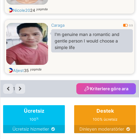
yaşında
Nicole20
24
Caraga
0.5
I'm genuine man a romantic and
gentle person I would choose a
simple life
yaşında
Aljest
35
1
Kriterlere göre ara
Ücretsiz
Destek
%
100
100% ücretsiz
Ücretsiz hizmetler
Dinleyen moderatörler