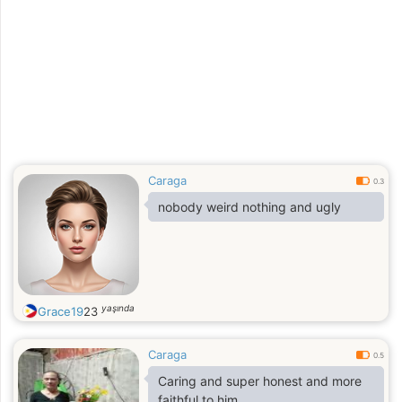
Caraga
0.3
nobody weird nothing and ugly
yaşında
Grace19
23
Caraga
0.5
Caring and super honest and more
faithful to him.