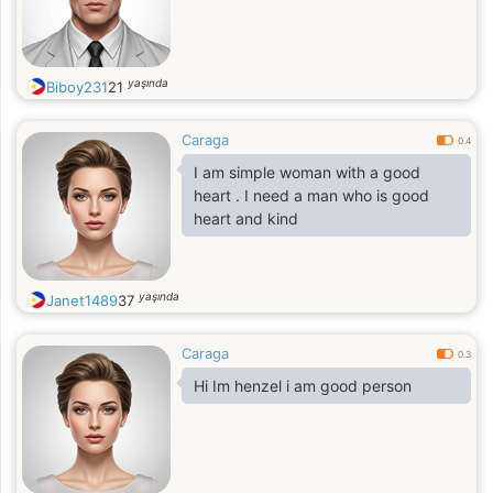
yaşında
Biboy231
21
Caraga
0.4
I am simple woman with a good
heart . I need a man who is good
heart and kind
yaşında
Janet1489
37
Caraga
0.3
Hi Im henzel i am good person