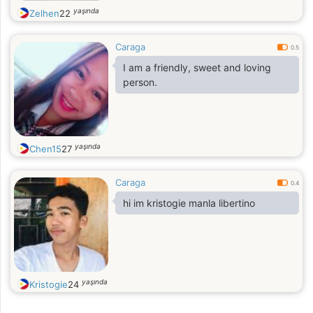
yaşında
Zelhen
22
Caraga
0.5
I am a friendly, sweet and loving
person.
yaşında
Chen15
27
Caraga
0.4
hi im kristogie manla libertino
yaşında
Kristogie
24