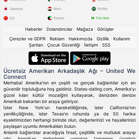
Japonya
Mısır
Körfez
Çin
Kuveyt
Tüm liste
Haberler
|
Dolandırıcılar
|
Mağaza
|
Görüşler
Çerezler ve GDPR
|
Reklam
|
Hakkımızda
|
Gizlilik
|
Kullanım
Şartları
|
Çocuk Güvenliği
|
İletişim
|
SSS
Ücretsiz Amerikan Arkadaşlık Ağı – United We
Connect
Merhaba! Amerika'nın en çeşitli ve gerçek bağlantılar için en
güvenilir topluluğuna hoş geldiniz. States-dating.com, Amerika'yı
güzel kılan kültür mozaiğini kutlayarak, denizden denize
Amerikalı bekarları bir araya getiriyor.
İster New York'un hareketliliğinde, ister California'nın
yenilikçiliğinde, ister Texas'ın ruhunda ya da 50 harika
eyaletimizden herhangi birinde olun, değerlerinizi ve hayallerinizi
paylaşan uyumlu Amerikalıları bulun.
Anlamlı bağlantılar aracılığıyla fırsat, çeşitlilik ve mutluluk arayışı
gibi Amerikan değerlerini yansıtan tamamen ücretsiz