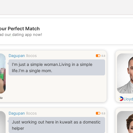
our Perfect Match
💖
d our dating app now!
💕
Dagupan
Ilocos
0.3
I'm just a simple woman.Living in a simple
life.I'm a single mom.
da
Lloyd
Dagupan
Ilocos
0.3
Just working out here in kuwait as a domestic
helper