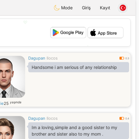
Mode
Giriş
Kayıt
💖
💕
Dagupan
Ilocos
0.3
Handsome i am serious of any relationship
yaşında
ie
25
Dagupan
Ilocos
0.4
Im a loving,simple and a good sister to my
brother and sister also to my mom .