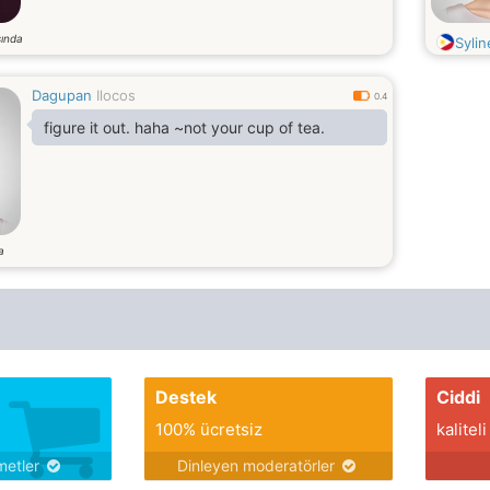
ında
Syli
Dagupan
Ilocos
0.4
figure it out. haha ~not your cup of tea.
a
Destek
Ciddi
100% ücretsiz
kaliteli
metler
Dinleyen moderatörler