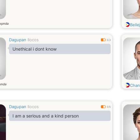
aşında
Belle
Dagupan
Ilocos
0.3
Unethical i dont know
ında
Chan
Dagupan
Ilocos
0.5
I am a serious and a kind person