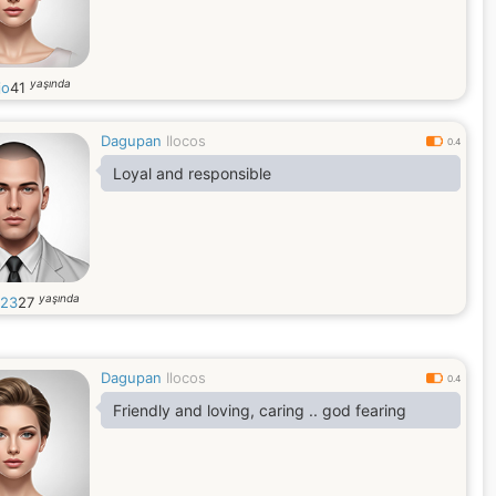
yaşında
jo
41
Dagupan
Ilocos
0.4
Loyal and responsible
yaşında
23
27
Dagupan
Ilocos
0.4
Friendly and loving, caring .. god fearing