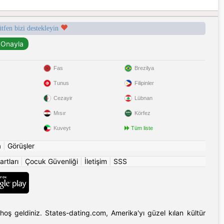
ütfen bizi destekleyin
Fas
Brezilya
Tunus
Filipinler
Cezayir
Lübnan
Mısır
Körfez
Kuveyt
Tüm liste
a
|
Görüşler
artları
|
Çocuk Güvenliği
|
İletişim
|
SSS
hoş geldiniz. States-dating.com, Amerika'yı güzel kılan kültür