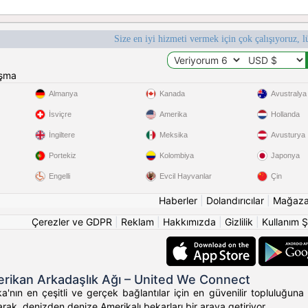
Size en iyi hizmeti vermek için çok çalışıyoruz, l
ışma
Almanya
Kanada
Avustralya
İsviçre
Amerika
Hollanda
İngiltere
Meksika
Avusturya
Portekiz
Kolombiya
Japonya
Engelli
Evcil Hayvanlar
Çin
Haberler
|
Dolandırıcılar
|
Mağaz
Çerezler ve GDPR
|
Reklam
|
Hakkımızda
|
Gizlilik
|
Kullanım Ş
rikan Arkadaşlık Ağı – United We Connect
'nın en çeşitli ve gerçek bağlantılar için en güvenilir topluluğuna 
rak, denizden denize Amerikalı bekarları bir araya getiriyor.