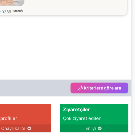
yaşında
ne03
36
Kriterlere göre ara
Ziyaretçiler
 profiller
Çok ziyaret edilen
Onaylı kalite
En iyi