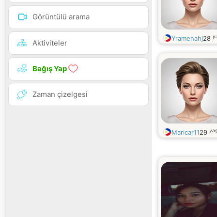
Görüntülü arama
y
Yramenahj
28
Aktiviteler
Bağış Yap
Zaman çizelgesi
yaş
Maricar11
29