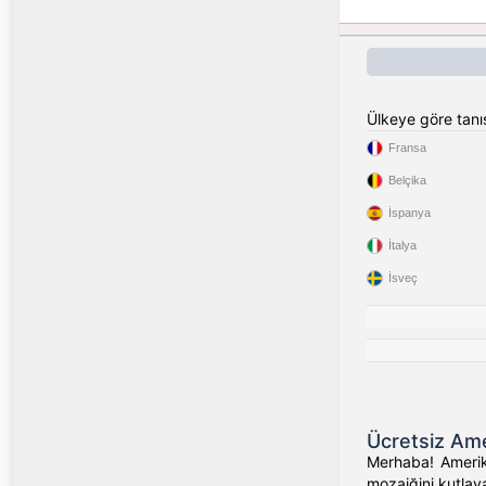
Ülkeye göre tan
Fransa
Belçika
İspanya
İtalya
İsveç
Ücretsiz Ame
Merhaba! Amerika
mozaiğini kutlaya