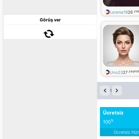
yaş
Lorene19
26
Görüş ver
yaşınd
Uno23
27
1
Ücretsiz
%
100
Ücretsiz hiz