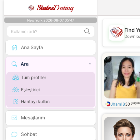
States
Dating
New York 2026-08-07 05:47
Find Y
Downloa
Ana Sayfa
Ara
Tüm profiller
Eşleştirici
Haritayı kullan
yaşın
Jham18
30
Mesajlarım
Sohbet