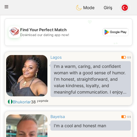
States
Dating
Toggle
Mode
Giriş
navigation
💖
Find Your Perfect Match
💖
Download our dating app now!
💕
💕
Lagos
0.5
I'm a warm, caring, and confident
woman with a good sense of humor.
I'm honest, straightforward, and
value kindness, loyalty, and
meaningful communication. I enjoy
cooking, reading, and spending
yaşında
Bhukorlar
38
quality time with the people I care
about. I'm family-oriented,
Bayelsa
emotionally mature, and believe that
0.5
actions speak louder than words.
I'm a cool and honest man