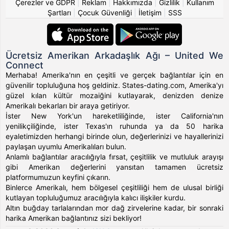
Çerezler ve GDPR
|
Reklam
|
Hakkımızda
|
Gizlilik
|
Kullanım
Şartları
|
Çocuk Güvenliği
|
İletişim
|
SSS
Ücretsiz Amerikan Arkadaşlık Ağı – United We
Connect
Merhaba! Amerika'nın en çeşitli ve gerçek bağlantılar için en
güvenilir topluluğuna hoş geldiniz. States-dating.com, Amerika'yı
güzel kılan kültür mozaiğini kutlayarak, denizden denize
Amerikalı bekarları bir araya getiriyor.
İster New York'un hareketliliğinde, ister California'nın
yenilikçiliğinde, ister Texas'ın ruhunda ya da 50 harika
eyaletimizden herhangi birinde olun, değerlerinizi ve hayallerinizi
paylaşan uyumlu Amerikalıları bulun.
Anlamlı bağlantılar aracılığıyla fırsat, çeşitlilik ve mutluluk arayışı
gibi Amerikan değerlerini yansıtan tamamen ücretsiz
platformumuzun keyfini çıkarın.
Binlerce Amerikalı, hem bölgesel çeşitliliği hem de ulusal birliği
kutlayan topluluğumuz aracılığıyla kalıcı ilişkiler kurdu.
Altın buğday tarlalarından mor dağ zirvelerine kadar, bir sonraki
harika Amerikan bağlantınız sizi bekliyor!