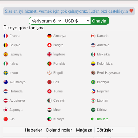
Size en iyi hizmeti vermek için çok çalışıyoruz, lütfen bizi destekleyin
Ülkeye göre tanışma
Fransa
Almanya
Kanada
Belçika
İsviçre
Amerika
İspanya
İngiltere
Meksika
İtalya
Portekiz
Kolombiya
İsveç
Engelli
Evcil Hayvanlar
Avustralya
Fas
Brezilya
Hollanda
Tunus
Filipinler
Avusturya
Cezayir
Lübnan
Japonya
Mısır
Körfez
Çin
Kuveyt
Tüm liste
Haberler
|
Dolandırıcılar
|
Mağaza
|
Görüşler