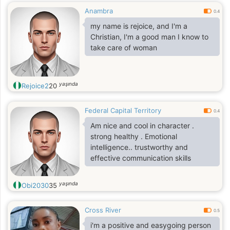
Anambra
0.4
my name is rejoice, and I'm a
Christian, I'm a good man I know to
take care of woman
yaşında
Rejoice2
20
Federal Capital Territory
0.4
Am nice and cool in character .
strong healthy . Emotional
intelligence.. trustworthy and
effective communication skills
yaşında
Obi2030
35
Cross River
0.5
i'm a positive and easygoing person