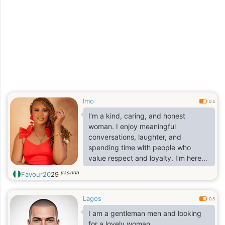
Imo
0.5
I’m a kind, caring, and honest
woman. I enjoy meaningful
conversations, laughter, and
spending time with people who
value respect and loyalty. I’m here
hoping to meet a genuine man for a
yaşında
Favour20
29
serious relationship that could lead
to something lasting.
Lagos
0.5
I am a gentleman men and looking
for a lovely woman