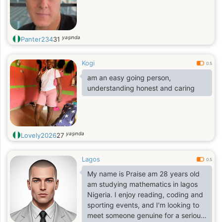
yaşında
Panter234
31
Kogi
0.5
am an easy going person,
understanding honest and caring
yaşında
Lovely2026
27
Lagos
0.5
My name is Praise am 28 years old
am studying mathematics in lagos
Nigeria. I enjoy reading, coding and
sporting events, and I'm looking to
meet someone genuine for a serious