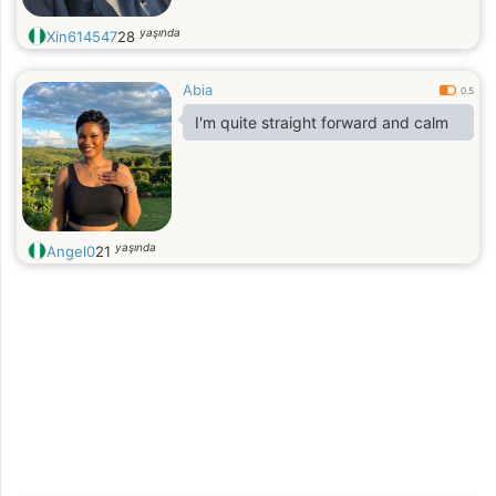
yaşında
Xin614547
28
Abia
0.5
I'm quite straight forward and calm
yaşında
Angel0
21