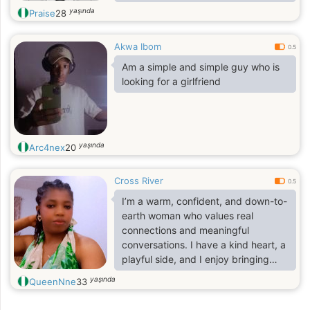
relationship. I'd describe myself as
yaşında
Praise
28
easygoing, curious, ambitious
Akwa Ibom
0.5
Am a simple and simple guy who is
looking for a girlfriend
yaşında
Arc4nex
20
Cross River
0.5
I’m a warm, confident, and down-to-
earth woman who values real
connections and meaningful
conversations. I have a kind heart, a
playful side, and I enjoy bringing
positive energy wherever I go. I
yaşında
QueenNne
33
believe in being genuine, loyal, and
treating people with respect.