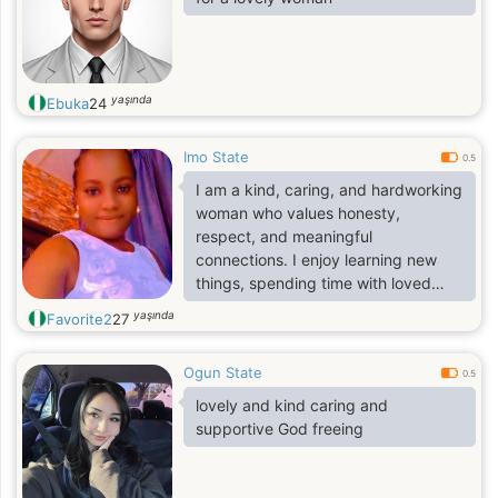
yaşında
Ebuka
24
Imo State
0.5
I am a kind, caring, and hardworking
woman who values honesty,
respect, and meaningful
connections. I enjoy learning new
things, spending time with loved
ones, and building a positive future.
yaşında
Favorite2
27
I believe that trust, communication,
and loyalty are the foundation of any
Ogun State
strong relationship. I am looking for
0.5
someone who is genuine,
lovely and kind caring and
supportive, and ready to grow
supportive God freeing
together through life's adventures
and challenges.