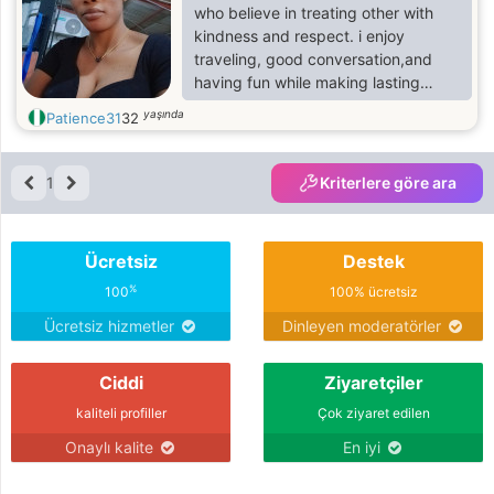
who believe in treating other with
kindness and respect. i enjoy
traveling, good conversation,and
having fun while making lasting
memories. i'm looking for someone
yaşında
Patience31
32
genuine , caring,and ready for a
meaningful relationship
1
Kriterlere göre ara
Ücretsiz
Destek
%
100
100% ücretsiz
Ücretsiz hizmetler
Dinleyen moderatörler
Ciddi
Ziyaretçiler
kaliteli profiller
Çok ziyaret edilen
Onaylı kalite
En iyi