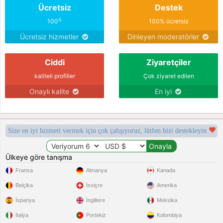
Ücretsiz
Destek
%
100
100% ücretsiz
Ücretsiz hizmetler
Dinleyen moderatörler
Ciddi
Ziyaretçiler
kaliteli profiller
Çok ziyaret edilen
Onaylı kalite
En iyi
Size en iyi hizmeti vermek için çok çalışıyoruz, lütfen bizi destekleyin
Ülkeye göre tanışma
Fransa
Almanya
Kanada
Belçika
İsviçre
Amerika
İspanya
İngiltere
Meksika
İtalya
Portekiz
Kolombiya