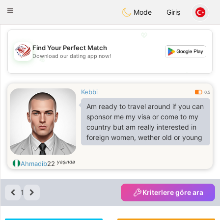
States
Dating
Toggle
Mode
Giriş
navigation
💖
Find Your Perfect Match
Download our dating app now!
💖
💕
💕
Kebbi
0.5
Am ready to travel around if you can
sponsor me my visa or come to my
country but am really interested in
foreign women, wether old or young
yaşında
Ahmadib
22
1
Kriterlere göre ara