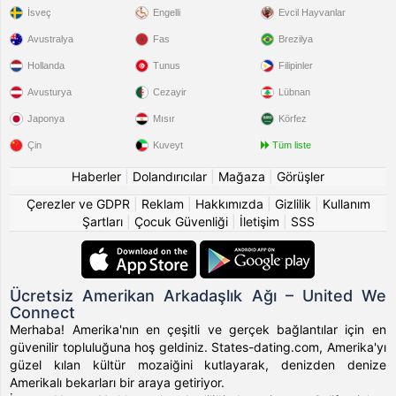
İsveç
Engelli
Evcil Hayvanlar
Avustralya
Fas
Brezilya
Hollanda
Tunus
Filipinler
Avusturya
Cezayir
Lübnan
Japonya
Mısır
Körfez
Çin
Kuveyt
Tüm liste
Haberler
|
Dolandırıcılar
|
Mağaza
|
Görüşler
Çerezler ve GDPR
|
Reklam
|
Hakkımızda
|
Gizlilik
|
Kullanım
Şartları
|
Çocuk Güvenliği
|
İletişim
|
SSS
Ücretsiz Amerikan Arkadaşlık Ağı – United We
Connect
Merhaba! Amerika'nın en çeşitli ve gerçek bağlantılar için en
güvenilir topluluğuna hoş geldiniz. States-dating.com, Amerika'yı
güzel kılan kültür mozaiğini kutlayarak, denizden denize
Amerikalı bekarları bir araya getiriyor.