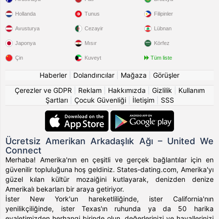
Hollanda
Tunus
Filipinler
Avusturya
Cezayir
Lübnan
Japonya
Mısır
Körfez
Çin
Kuveyt
Tüm liste
Haberler
|
Dolandırıcılar
|
Mağaza
|
Görüşler
Çerezler ve GDPR
|
Reklam
|
Hakkımızda
|
Gizlilik
|
Kullanım
Şartları
|
Çocuk Güvenliği
|
İletişim
|
SSS
Ücretsiz Amerikan Arkadaşlık Ağı – United We
Connect
Merhaba! Amerika'nın en çeşitli ve gerçek bağlantılar için en
güvenilir topluluğuna hoş geldiniz. States-dating.com, Amerika'yı
güzel kılan kültür mozaiğini kutlayarak, denizden denize
Amerikalı bekarları bir araya getiriyor.
İster New York'un hareketliliğinde, ister California'nın
yenilikçiliğinde, ister Texas'ın ruhunda ya da 50 harika
eyaletimizden herhangi birinde olun, değerlerinizi ve hayallerinizi