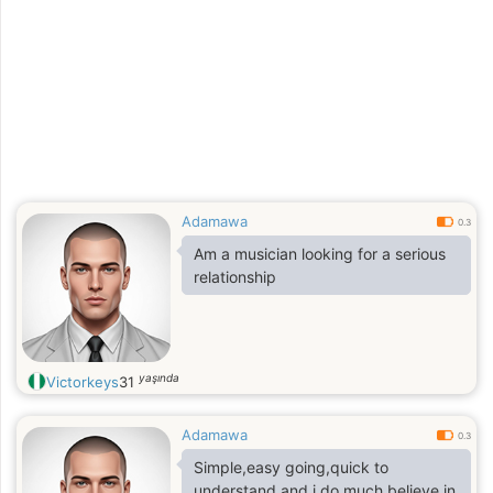
Adamawa
0.3
Am a musician looking for a serious
relationship
yaşında
Victorkeys
31
Adamawa
0.3
Simple,easy going,quick to
understand and i do much believe in