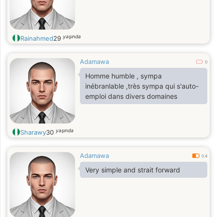
yaşında
Rainahmed
29
Adamawa
0
Homme humble , sympa
inébranlable ,très sympa qui s'auto-
emploi dans divers domaines
yaşında
Sharawy
30
Adamawa
0.4
Very simple and strait forward