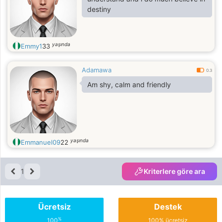
destiny
yaşında
Emmy1
33
Adamawa
0.3
Am shy, calm and friendly
yaşında
Emmanuel09
22
1
Kriterlere göre ara
Ücretsiz
Destek
%
100
100% ücretsiz