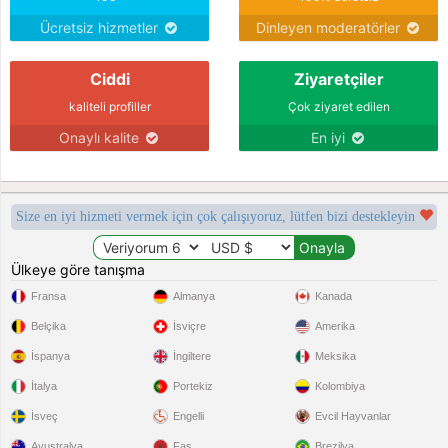
Ücretsiz hizmetler
Dinleyen moderatörler
Ciddi
Ziyaretçiler
kaliteli profiller
Çok ziyaret edilen
Onaylı kalite
En iyi
Size en iyi hizmeti vermek için çok çalışıyoruz, lütfen bizi destekleyin
Ülkeye göre tanışma
Fransa
Almanya
Kanada
Belçika
İsviçre
Amerika
İspanya
İngiltere
Meksika
İtalya
Portekiz
Kolombiya
İsveç
Engelli
Evcil Hayvanlar
Avustralya
Fas
Brezilya