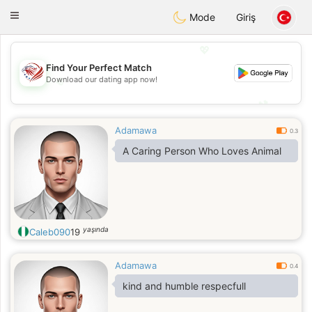
States
Dating
Toggle
Mode
Giriş
navigation
💖
Find Your Perfect Match
💖
Download our dating app now!
💕
💕
Adamawa
0.3
A Caring Person Who Loves Animal
yaşında
Caleb090
19
Adamawa
0.4
kind and humble respecfull