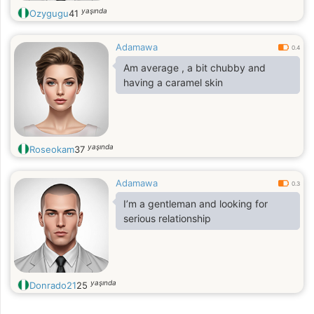
yaşında
Ozygugu
41
Adamawa
0.4
Am average , a bit chubby and
having a caramel skin
yaşında
Roseokam
37
Adamawa
0.3
I’m a gentleman and looking for
serious relationship
yaşında
Donrado21
25