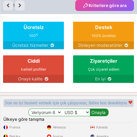
1
Kriterlere göre ara
Ücretsiz
Destek
%
100
100% ücretsiz
Ücretsiz hizmetler
Dinleyen moderatörler
Ciddi
Ziyaretçiler
kaliteli profiller
Çok ziyaret edilen
Onaylı kalite
En iyi
Size en iyi hizmeti vermek için çok çalışıyoruz, lütfen bizi destekleyin
Ülkeye göre tanışma
Fransa
Almanya
Kanada
Belçika
İsviçre
Amerika