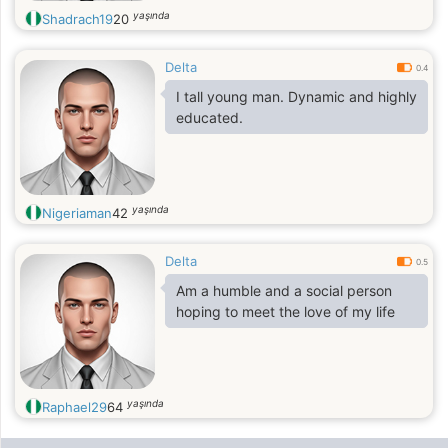
yaşında
Shadrach19
20
Delta
0.4
I tall young man. Dynamic and highly
educated.
yaşında
Nigeriaman
42
Delta
0.5
Am a humble and a social person
hoping to meet the love of my life
yaşında
Raphael29
64