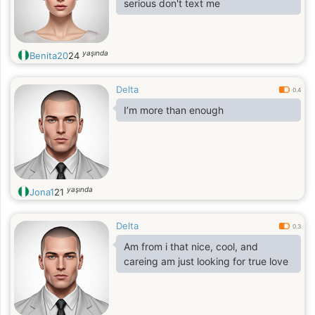
serious don't text me
yaşında
Benita20
24
Delta
0.4
I’m more than enough
yaşında
Jona1
21
Delta
0.3
Am from i that nice, cool, and
careing am just looking for true love