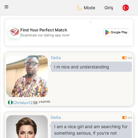
States
Dating
Toggle
Mode
Giriş
navigation
💖
Find Your Perfect Match
Download our dating app now!
💖
💕
💕
Delta
0.4
i m nice and understanding
yaşında
Chrisluv12
38
Delta
0.4
I am a nice girl and am searching for
something serious, if you're not