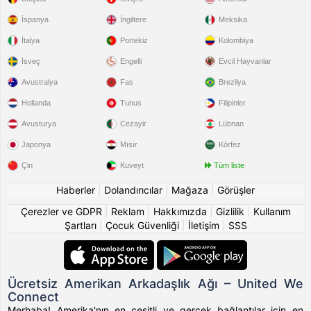
İspanya
İngiltere
Meksika
İtalya
Portekiz
Kolombiya
İsveç
Engelli
Evcil Hayvanlar
Avustralya
Fas
Brezilya
Hollanda
Tunus
Filipinler
Avusturya
Cezayir
Lübnan
Japonya
Mısır
Körfez
Çin
Kuveyt
Tüm liste
Haberler
|
Dolandırıcılar
|
Mağaza
|
Görüşler
Çerezler ve GDPR
|
Reklam
|
Hakkımızda
|
Gizlilik
|
Kullanım
Şartları
|
Çocuk Güvenliği
|
İletişim
|
SSS
Ücretsiz Amerikan Arkadaşlık Ağı – United We
Connect
Merhaba! Amerika'nın en çeşitli ve gerçek bağlantılar için en