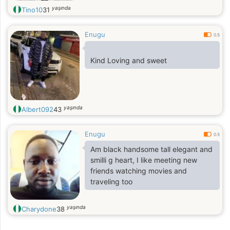
yaşında
Tino10
31
Enugu
0.5
Kind Loving and sweet
yaşında
Albert092
43
Enugu
0.5
Am black handsome tall elegant and
smilli g heart, I like meeting new
friends watching movies and
traveling too
yaşında
Charydone
38