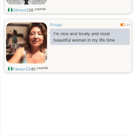
yaşında
Clinton5
26
Enugu
0.3
I'm nice and lovely and most
beautiful woman in my life time
yaşında
Favour22
40