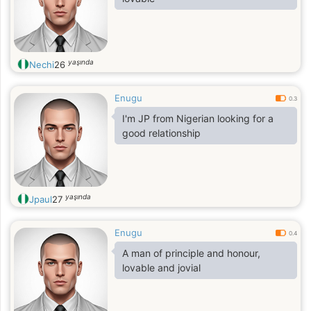
yaşında
Nechi
26
Enugu
0.3
I'm JP from Nigerian looking for a
good relationship
yaşında
Jpaul
27
Enugu
0.4
A man of principle and honour,
lovable and jovial