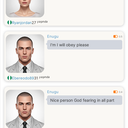
yaşında
Ryanjordan
27
Enugu
0.5
I'm I will obey please
yaşında
Ebereodo89
31
Enugu
0.4
Nice person God fearing in all part