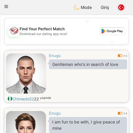
States
Dating
Toggle
Mode
Giriş
navigation
💖
Find Your Perfect Match
💖
Download our dating app now!
💕
💕
Enugu
0.3
Gentleman who's in search of love
yaşında
Chimaobi22
22
Enugu
0.4
I am fun to be with, I give peace of
mine