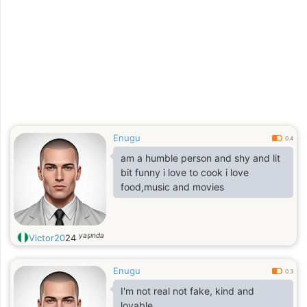
Enugu
0.4
am a humble person and shy and lit
bit funny i love to cook i love
food,music and movies
yaşında
Victor20
24
Enugu
0.3
I'm not real not fake, kind and
lovable