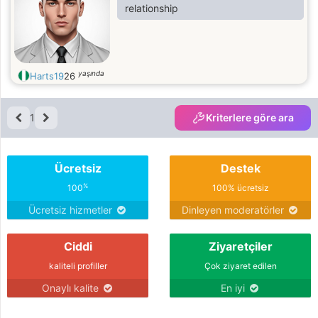
relationship
yaşında
Harts19
26
1
Kriterlere göre ara
Ücretsiz
Destek
%
100
100% ücretsiz
Ücretsiz hizmetler
Dinleyen moderatörler
Ciddi
Ziyaretçiler
kaliteli profiller
Çok ziyaret edilen
Onaylı kalite
En iyi