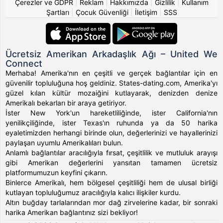
Çerezler ve GDPR
|
Reklam
|
Hakkımızda
|
Gizlilik
|
Kullanım
Şartları
|
Çocuk Güvenliği
|
İletişim
|
SSS
Ücretsiz Amerikan Arkadaşlık Ağı – United We
Connect
Merhaba! Amerika'nın en çeşitli ve gerçek bağlantılar için en
güvenilir topluluğuna hoş geldiniz. States-dating.com, Amerika'yı
güzel kılan kültür mozaiğini kutlayarak, denizden denize
Amerikalı bekarları bir araya getiriyor.
İster New York'un hareketliliğinde, ister California'nın
yenilikçiliğinde, ister Texas'ın ruhunda ya da 50 harika
eyaletimizden herhangi birinde olun, değerlerinizi ve hayallerinizi
paylaşan uyumlu Amerikalıları bulun.
Anlamlı bağlantılar aracılığıyla fırsat, çeşitlilik ve mutluluk arayışı
gibi Amerikan değerlerini yansıtan tamamen ücretsiz
platformumuzun keyfini çıkarın.
Binlerce Amerikalı, hem bölgesel çeşitliliği hem de ulusal birliği
kutlayan topluluğumuz aracılığıyla kalıcı ilişkiler kurdu.
Altın buğday tarlalarından mor dağ zirvelerine kadar, bir sonraki
harika Amerikan bağlantınız sizi bekliyor!