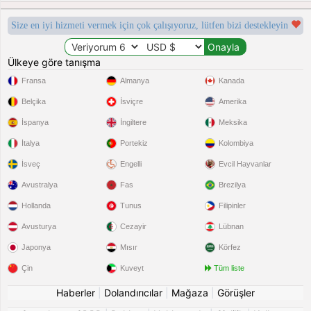
Size en iyi hizmeti vermek için çok çalışıyoruz, lütfen bizi destekleyin
Ülkeye göre tanışma
Fransa
Almanya
Kanada
Belçika
İsviçre
Amerika
İspanya
İngiltere
Meksika
İtalya
Portekiz
Kolombiya
İsveç
Engelli
Evcil Hayvanlar
Avustralya
Fas
Brezilya
Hollanda
Tunus
Filipinler
Avusturya
Cezayir
Lübnan
Japonya
Mısır
Körfez
Çin
Kuveyt
Tüm liste
Haberler
|
Dolandırıcılar
|
Mağaza
|
Görüşler