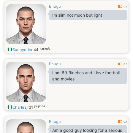
Enugu
0.3
Im slim not much but light
yaşında
Sunnyddon
44
Enugu
0.3
I am 6ft 9inches and I love football
and movies
yaşında
Charlesjr
31
Enugu
0.4
Am a good guy looking for a serious