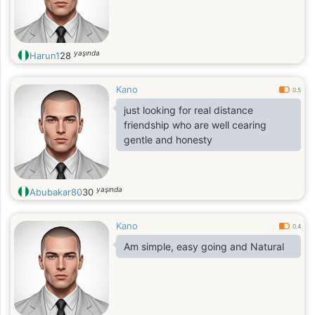
yaşında
Harun1
28
Kano
0.5
just looking for real distance
friendship who are well cearing
gentle and honesty
yaşında
Abubakar80
30
Kano
0.4
Am simple, easy going and Natural