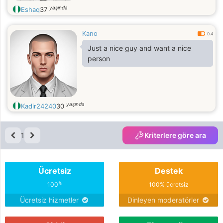
yaşında
Eshaq
37
Kano
0.4
Just a nice guy and want a nice
person
yaşında
Kadir24240
30
1
Kriterlere göre ara
Ücretsiz
Destek
%
100
100% ücretsiz
Ücretsiz hizmetler
Dinleyen moderatörler