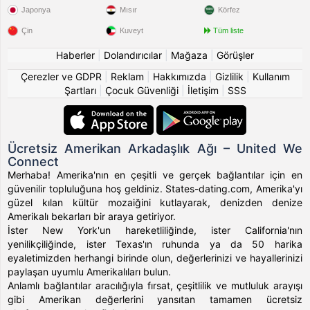
Japonya
Mısır
Körfez
Çin
Kuveyt
Tüm liste
Haberler
|
Dolandırıcılar
|
Mağaza
|
Görüşler
Çerezler ve GDPR
|
Reklam
|
Hakkımızda
|
Gizlilik
|
Kullanım
Şartları
|
Çocuk Güvenliği
|
İletişim
|
SSS
Ücretsiz Amerikan Arkadaşlık Ağı – United We
Connect
Merhaba! Amerika'nın en çeşitli ve gerçek bağlantılar için en
güvenilir topluluğuna hoş geldiniz. States-dating.com, Amerika'yı
güzel kılan kültür mozaiğini kutlayarak, denizden denize
Amerikalı bekarları bir araya getiriyor.
İster New York'un hareketliliğinde, ister California'nın
yenilikçiliğinde, ister Texas'ın ruhunda ya da 50 harika
eyaletimizden herhangi birinde olun, değerlerinizi ve hayallerinizi
paylaşan uyumlu Amerikalıları bulun.
Anlamlı bağlantılar aracılığıyla fırsat, çeşitlilik ve mutluluk arayışı
gibi Amerikan değerlerini yansıtan tamamen ücretsiz