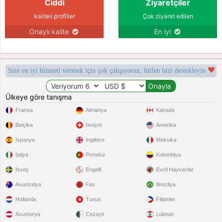
Ciddi
Ziyaretçiler
kaliteli profiller
Çok ziyaret edilen
Onaylı kalite
En iyi
Size en iyi hizmeti vermek için çok çalışıyoruz, lütfen bizi destekleyin
Ülkeye göre tanışma
Fransa
Almanya
Kanada
Belçika
İsviçre
Amerika
İspanya
İngiltere
Meksika
İtalya
Portekiz
Kolombiya
İsveç
Engelli
Evcil Hayvanlar
Avustralya
Fas
Brezilya
Hollanda
Tunus
Filipinler
Avusturya
Cezayir
Lübnan