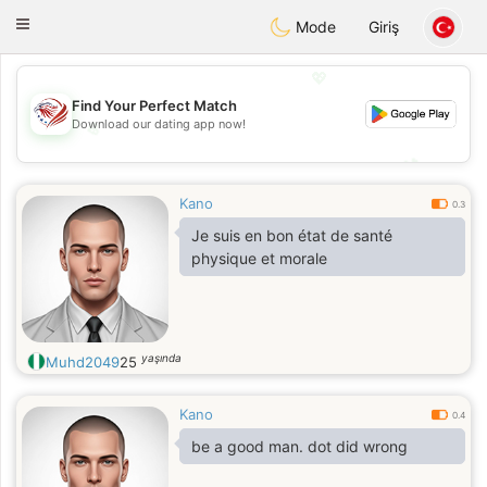
States
Dating
Toggle
Mode
Giriş
navigation
💖
Find Your Perfect Match
Download our dating app now!
💖
💕
💕
Kano
0.3
Je suis en bon état de santé
physique et morale
yaşında
Muhd2049
25
Kano
0.4
be a good man. dot did wrong