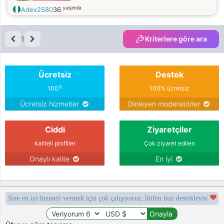
yaşında
Adex2580
36
1
Kriterlere göre ara
Ücretsiz
Destek
%
100
100% ücretsiz
Ücretsiz hizmetler
Dinleyen moderatörler
Ciddi
Ziyaretçiler
kaliteli profiller
Çok ziyaret edilen
Onaylı kalite
En iyi
Size en iyi hizmeti vermek için çok çalışıyoruz, lütfen bizi destekleyin