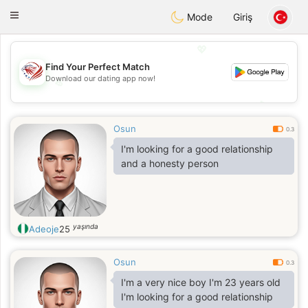
States
Dating
Toggle
Mode
Giriş
navigation
💖
Find Your Perfect Match
Download our dating app now!
💖
💕
💕
Osun
0.3
I'm looking for a good relationship
and a honesty person
yaşında
Adeoje
25
Osun
0.3
I'm a very nice boy I'm 23 years old
I'm looking for a good relationship