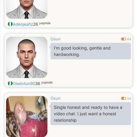
yaşında
Adeojeafiz
26
Osun
0.4
I'm good looking, gentle and
hardworking.
yaşında
Oladotun90
36
Osun
0.3
Single honest and ready to have a
video chat. I just want a honest
relationship