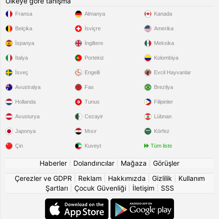
Ülkeye göre tanışma
Fransa
Almanya
Kanada
Belçika
İsviçre
Amerika
İspanya
İngiltere
Meksika
İtalya
Portekiz
Kolombiya
İsveç
Engelli
Evcil Hayvanlar
Avustralya
Fas
Brezilya
Hollanda
Tunus
Filipinler
Avusturya
Cezayir
Lübnan
Japonya
Mısır
Körfez
Çin
Kuveyt
Tüm liste
Haberler
|
Dolandırıcılar
|
Mağaza
|
Görüşler
Çerezler ve GDPR
|
Reklam
|
Hakkımızda
|
Gizlilik
|
Kullanım
Şartları
|
Çocuk Güvenliği
|
İletişim
|
SSS