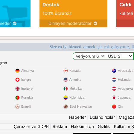
Destek
Ciddi
100% ücretsiz
kaliteli
metler
Dinleyen moderatörler
Size en iyi hizmeti vermek için çok çalışıyoruz, l
ışma
Almanya
Kanada
Avustralya
İsviçre
Amerika
Hollanda
İngiltere
Meksika
Avusturya
Portekiz
Kolombiya
Japonya
Engelli
Evcil Hayvanlar
Çin
Haberler
|
Dolandırıcılar
|
Mağaz
Çerezler ve GDPR
|
Reklam
|
Hakkımızda
|
Gizlilik
|
Kullanım Ş