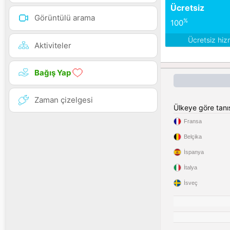
Ücretsiz
Görüntülü arama
%
100
Ücretsiz hiz
Aktiviteler
Bağış Yap
Zaman çizelgesi
Ülkeye göre tan
Fransa
Belçika
İspanya
İtalya
İsveç