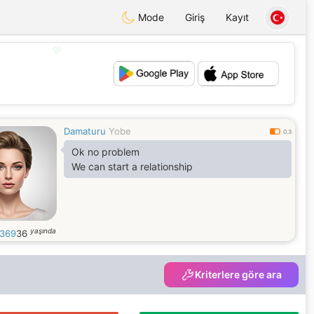
Mode
Giriş
Kayıt
💖
💕
Damaturu
Yobe
0.3
Ok no problem
We can start a relationship
yaşında
369
36
Kriterlere göre ara