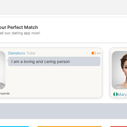
our Perfect Match
d our dating app now!
💖
💕
Damaturu
Yobe
0.4
I am a loving and caring person
yaşında
Mary