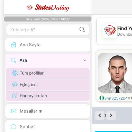
States
Dating
New York 2026-08-07 00:37
Find Y
Downloa
Ana Sayfa
Ara
Tüm profiller
Eşleştirici
Haritayı kullan
Snn325729
44
Mesajlarım
1
Sohbet