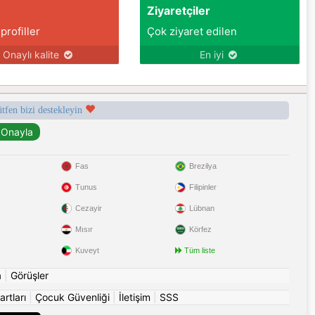
Ziyaretçiler
 profiller
Çok ziyaret edilen
Onaylı kalite
En iyi
ütfen bizi destekleyin
Fas
Brezilya
Tunus
Filipinler
Cezayir
Lübnan
Mısır
Körfez
Kuveyt
Tüm liste
a
|
Görüşler
artları
|
Çocuk Güvenliği
|
İletişim
|
SSS