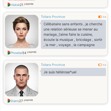
yaşında
Hsksk
21
Toliara Province
0.4
Célibataire sans enfants , je cherche
une relation sérieuse se mener au
mariage, j'aime faire la cuisine,
écoute la musique , bricolage , sortir
, la mer , voyage , la campagne
yaşında
Phoebe
54
Toliara Province
0.2
Je suis hétérose*uel
yaşında
Stans
27