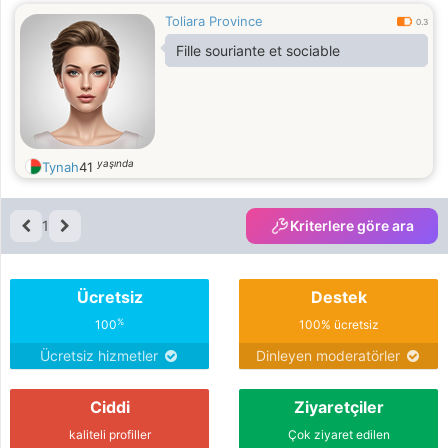
Toliara Province
0.3
Fille souriante et sociable
yaşında
Tynah
41
1
Kriterlere göre ara
Ücretsiz
Destek
%
100
100% ücretsiz
Ücretsiz hizmetler
Dinleyen moderatörler
Ciddi
Ziyaretçiler
kaliteli profiller
Çok ziyaret edilen