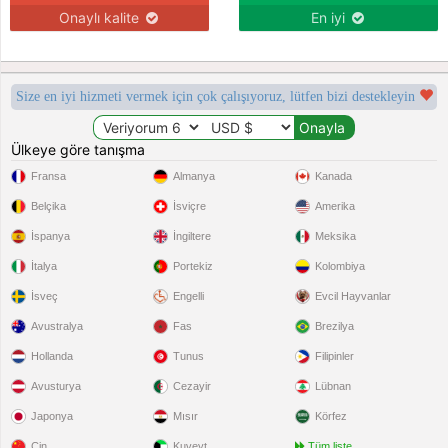
Onaylı kalite
En iyi
Size en iyi hizmeti vermek için çok çalışıyoruz, lütfen bizi destekleyin
Ülkeye göre tanışma
Fransa
Almanya
Kanada
Belçika
İsviçre
Amerika
İspanya
İngiltere
Meksika
İtalya
Portekiz
Kolombiya
İsveç
Engelli
Evcil Hayvanlar
Avustralya
Fas
Brezilya
Hollanda
Tunus
Filipinler
Avusturya
Cezayir
Lübnan
Japonya
Mısır
Körfez
Çin
Kuveyt
Tüm liste