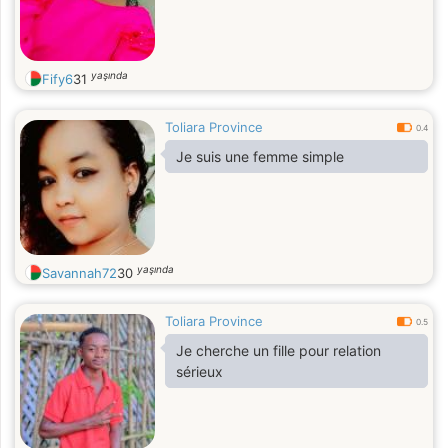
yaşında
Fify6
31
Toliara Province
0.4
Je suis une femme simple
yaşında
Savannah72
30
Toliara Province
0.5
Je cherche un fille pour relation
sérieux