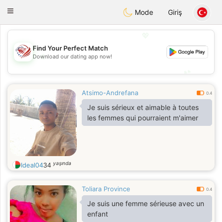
States
Dating
Toggle
Mode
Giriş
navigation
💖
Find Your Perfect Match
💖
Download our dating app now!
💕
💕
Atsimo-Andrefana
0.4
Je suis sérieux et aimable à toutes
les femmes qui pourraient m'aimer
yaşında
Ideal04
34
Toliara Province
0.4
Je suis une femme sérieuse avec un
enfant