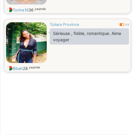
yaşında
Torine16
36
Toliara Province
0.5
Sérieuse , fidèle, romantique. Aime
voyager
yaşında
Bibah
28