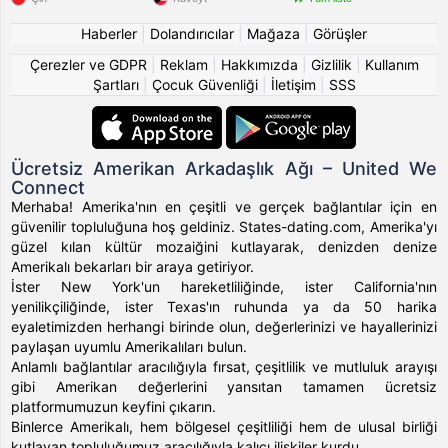
Haberler
|
Dolandırıcılar
|
Mağaza
|
Görüşler
Çerezler ve GDPR
|
Reklam
|
Hakkımızda
|
Gizlilik
|
Kullanım
Şartları
|
Çocuk Güvenliği
|
İletişim
|
SSS
Ücretsiz Amerikan Arkadaşlık Ağı – United We
Connect
Merhaba! Amerika'nın en çeşitli ve gerçek bağlantılar için en
güvenilir topluluğuna hoş geldiniz. States-dating.com, Amerika'yı
güzel kılan kültür mozaiğini kutlayarak, denizden denize
Amerikalı bekarları bir araya getiriyor.
İster New York'un hareketliliğinde, ister California'nın
yenilikçiliğinde, ister Texas'ın ruhunda ya da 50 harika
eyaletimizden herhangi birinde olun, değerlerinizi ve hayallerinizi
paylaşan uyumlu Amerikalıları bulun.
Anlamlı bağlantılar aracılığıyla fırsat, çeşitlilik ve mutluluk arayışı
gibi Amerikan değerlerini yansıtan tamamen ücretsiz
platformumuzun keyfini çıkarın.
Binlerce Amerikalı, hem bölgesel çeşitliliği hem de ulusal birliği
kutlayan topluluğumuz aracılığıyla kalıcı ilişkiler kurdu.