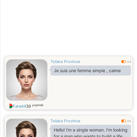
Toliara Province
0.4
Je suis une femme simple , calme
yaşında
Fara44
39
Toliara Province
0.5
Hello! i'm a single woman. I'm looking
for a man who wants to build a life