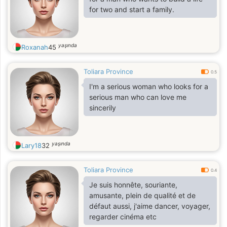
for two and start a family.
yaşında
Roxanah
45
Toliara Province
0.5
I'm a serious woman who looks for a
serious man who can love me
sincerily
yaşında
Lary18
32
Toliara Province
0.4
Je suis honnête, souriante,
amusante, plein de qualité et de
défaut aussi, j'aime dancer, voyager,
regarder cinéma etc