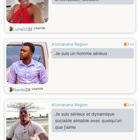
yaşında
Luna02
32
Atsinanana Region
0.4
Je suis un homme sérieux
yaşında
Nambi
29
Atsinanana Region
0.5
Je suis sérieux et dynamique
sociable aimable avec quelqu'un
que j'aime