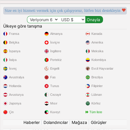
Size en iyi hizmeti vermek için çok çalışıyoruz, lütfen bizi destekleyin
Ülkeye göre tanışma
Fransa
Almanya
Kanada
Belçika
İsviçre
Amerika
İspanya
İngiltere
Meksika
İtalya
Portekiz
Kolombiya
İsveç
Engelli
Evcil Hayvanlar
Avustralya
Fas
Brezilya
Hollanda
Tunus
Filipinler
Avusturya
Cezayir
Lübnan
Japonya
Mısır
Körfez
Çin
Kuveyt
Tüm liste
Haberler
|
Dolandırıcılar
|
Mağaza
|
Görüşler