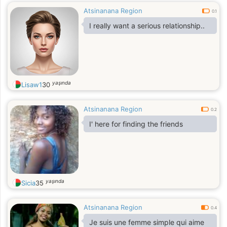
Atsinanana Region
0.1
I really want a serious relationship..
yaşında
Lisaw1
30
Atsinanana Region
0.2
I' here for finding the friends
yaşında
Sicia
35
Atsinanana Region
0.4
Je suis une femme simple qui aime