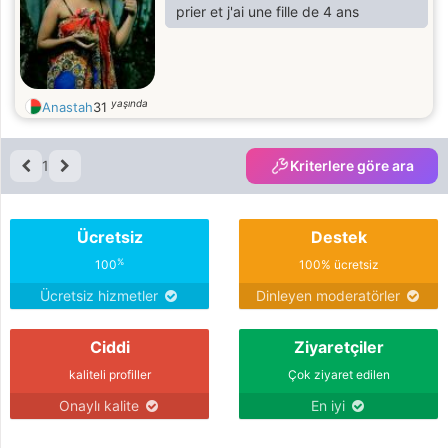
prier et j'ai une fille de 4 ans
yaşında
Anastah
31
1
Kriterlere göre ara
Ücretsiz
Destek
%
100
100% ücretsiz
Ücretsiz hizmetler
Dinleyen moderatörler
Ciddi
Ziyaretçiler
kaliteli profiller
Çok ziyaret edilen
Onaylı kalite
En iyi