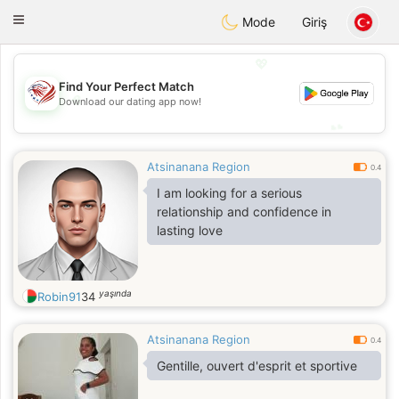
States
Dating
Toggle
Mode
Giriş
navigation
💖
Find Your Perfect Match
💖
Download our dating app now!
💕
💕
Atsinanana Region
0.4
I am looking for a serious
relationship and confidence in
lasting love
yaşında
Robin91
34
Atsinanana Region
0.4
Gentille, ouvert d'esprit et sportive