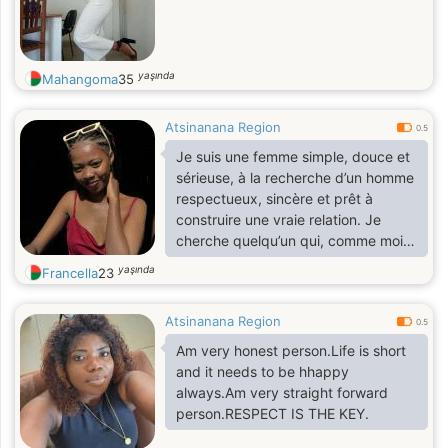
yaşında
Mahangoma
35
Atsinanana Region
0.5
Je suis une femme simple, douce et
sérieuse, à la recherche d’un homme
respectueux, sincère et prêt à
construire une vraie relation. Je
cherche quelqu’un qui, comme moi,
croit en l’amour, au respect et au
yaşında
Francella
23
mariage. J’aimerais rencontrer un
homme prêt à s’engager, à faire des
Atsinanana Region
projets à deux et qui n’a pas peur de
0.5
voyager pour vivre une belle
Am very honest person.Life is short
histoire.
and it needs to be hhappy
always.Am very straight forward
person.RESPECT IS THE KEY.