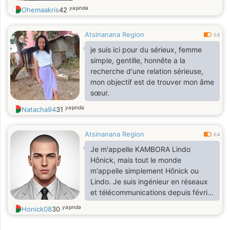
yaşında
Ohemaakris
42
Atsinanana Region
0.5
je suis ici pour du sérieux, femme
simple, gentille, honnête a la
recherche d'une relation sérieuse,
mon objectif est de trouver mon âme
sœur.
yaşında
Natacha94
31
Atsinanana Region
0.4
Je m'appelle KAMBORA Lindo
Hônick, mais tout le monde
m'appelle simplement Hônick ou
Lindo. Je suis ingénieur en réseaux
et télécommunications depuis février
2023, et j'exerce un emploi
yaşında
Honick08
30
professionnel dans mon domaine
depuis deux ans. Célibataire depuis