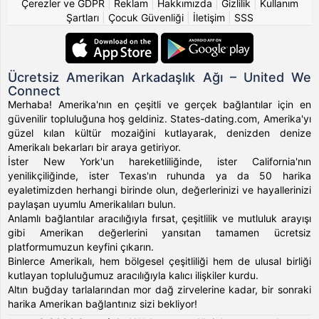
Çerezler ve GDPR
|
Reklam
|
Hakkımızda
|
Gizlilik
|
Kullanım
Şartları
|
Çocuk Güvenliği
|
İletişim
|
SSS
Ücretsiz Amerikan Arkadaşlık Ağı – United We
Connect
Merhaba! Amerika'nın en çeşitli ve gerçek bağlantılar için en
güvenilir topluluğuna hoş geldiniz. States-dating.com, Amerika'yı
güzel kılan kültür mozaiğini kutlayarak, denizden denize
Amerikalı bekarları bir araya getiriyor.
İster New York'un hareketliliğinde, ister California'nın
yenilikçiliğinde, ister Texas'ın ruhunda ya da 50 harika
eyaletimizden herhangi birinde olun, değerlerinizi ve hayallerinizi
paylaşan uyumlu Amerikalıları bulun.
Anlamlı bağlantılar aracılığıyla fırsat, çeşitlilik ve mutluluk arayışı
gibi Amerikan değerlerini yansıtan tamamen ücretsiz
platformumuzun keyfini çıkarın.
Binlerce Amerikalı, hem bölgesel çeşitliliği hem de ulusal birliği
kutlayan topluluğumuz aracılığıyla kalıcı ilişkiler kurdu.
Altın buğday tarlalarından mor dağ zirvelerine kadar, bir sonraki
harika Amerikan bağlantınız sizi bekliyor!