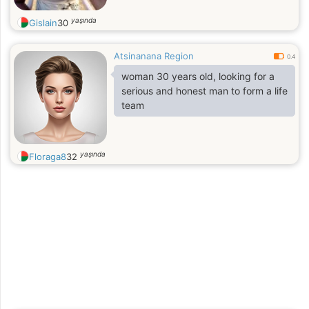
yaşında
Gislain
30
Atsinanana Region
0.4
woman 30 years old, looking for a
serious and honest man to form a life
team
yaşında
Floraga8
32