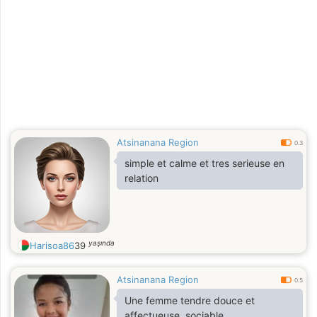
2023, je suis à la recherche d'une
relation sérieuse. Je mesure 1m65,
j’aime faire du sport, jouer de la
musique et dessiner à l’aide d’un
ordinateur (DAO). Le bricolage fait
également partie de mes passions.
Atsinanana Region
0.3
simple et calme et tres serieuse en
relation
yaşında
Harisoa86
39
Atsinanana Region
0.5
Une femme tendre douce et
affectueuse, sociable