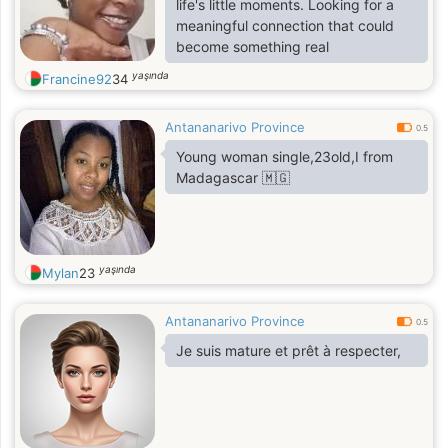
life's little moments. Looking for a
meaningful connection that could
become something real
yaşında
Francine92
34
Antananarivo Province
0.5
Young woman single,23old,I from
Madagascar 🇲🇬
yaşında
Mylan
23
Antananarivo Province
0.5
Je suis mature et prêt à respecter,