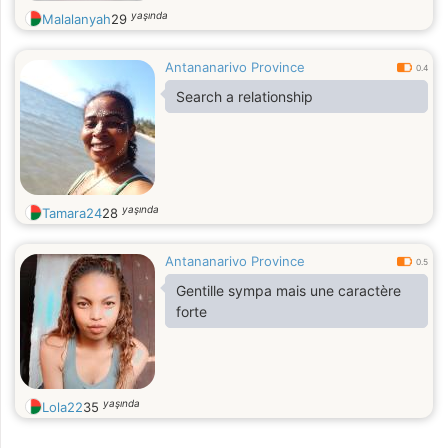
yaşında
Malalanyah
29
Antananarivo Province
0.4
Search a relationship
yaşında
Tamara24
28
Antananarivo Province
0.5
Gentille sympa mais une caractère
forte
yaşında
Lola22
35