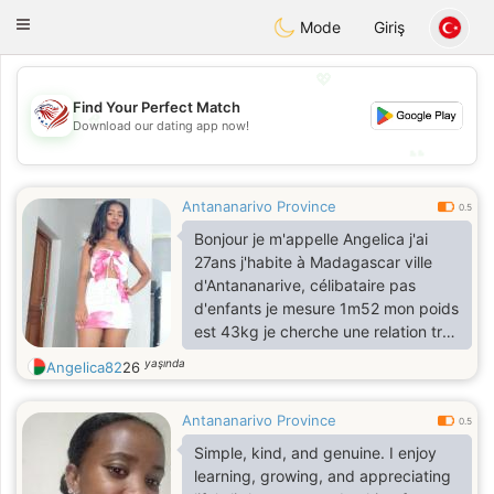
States
Dating
Toggle
Mode
Giriş
navigation
💖
Find Your Perfect Match
💖
Download our dating app now!
💕
💕
Antananarivo Province
0.5
Bonjour je m'appelle Angelica j'ai
27ans j'habite à Madagascar ville
d'Antananarive, célibataire pas
d'enfants je mesure 1m52 mon poids
est 43kg je cherche une relation très
très sérieuse et durable.
yaşında
Angelica82
26
Antananarivo Province
0.5
Simple, kind, and genuine. I enjoy
learning, growing, and appreciating