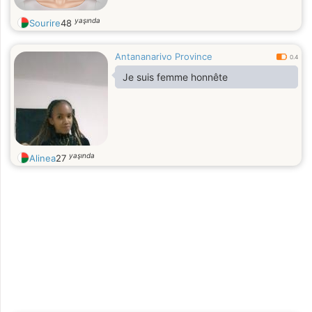
yaşında
Sourire
48
Antananarivo Province
0.4
Je suis femme honnête
yaşında
Alinea
27