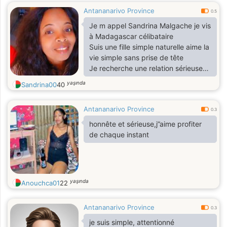
Antananarivo Province
0.5
Je m appel Sandrina Malgache je vis
à Madagascar célibataire
Suis une fille simple naturelle aime la
vie simple sans prise de tête
Je recherche une relation sérieuse
durable fondé une vrai famille
yaşında
Sandrina00
40
Antananarivo Province
0.3
honnête et sérieuse,j”aime profiter
de chaque instant
yaşında
Anouchca01
22
Antananarivo Province
0.3
je suis simple, attentionné