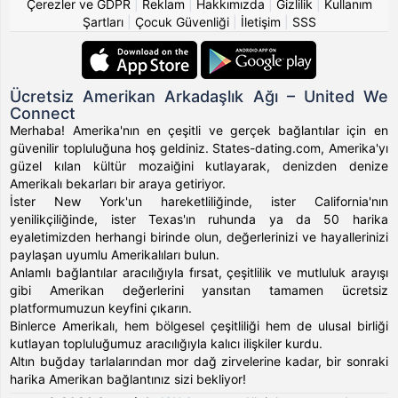
Çerezler ve GDPR
|
Reklam
|
Hakkımızda
|
Gizlilik
|
Kullanım
Şartları
|
Çocuk Güvenliği
|
İletişim
|
SSS
Ücretsiz Amerikan Arkadaşlık Ağı – United We
Connect
Merhaba! Amerika'nın en çeşitli ve gerçek bağlantılar için en
güvenilir topluluğuna hoş geldiniz. States-dating.com, Amerika'yı
güzel kılan kültür mozaiğini kutlayarak, denizden denize
Amerikalı bekarları bir araya getiriyor.
İster New York'un hareketliliğinde, ister California'nın
yenilikçiliğinde, ister Texas'ın ruhunda ya da 50 harika
eyaletimizden herhangi birinde olun, değerlerinizi ve hayallerinizi
paylaşan uyumlu Amerikalıları bulun.
Anlamlı bağlantılar aracılığıyla fırsat, çeşitlilik ve mutluluk arayışı
gibi Amerikan değerlerini yansıtan tamamen ücretsiz
platformumuzun keyfini çıkarın.
Binlerce Amerikalı, hem bölgesel çeşitliliği hem de ulusal birliği
kutlayan topluluğumuz aracılığıyla kalıcı ilişkiler kurdu.
Altın buğday tarlalarından mor dağ zirvelerine kadar, bir sonraki
harika Amerikan bağlantınız sizi bekliyor!