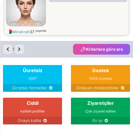
yaşında
Minahrah
37
1
Kriterlere göre ara
Ücretsiz
Destek
%
100
100% ücretsiz
Ücretsiz hizmetler
Dinleyen moderatörler
Ciddi
Ziyaretçiler
kaliteli profiller
Çok ziyaret edilen
Onaylı kalite
En iyi