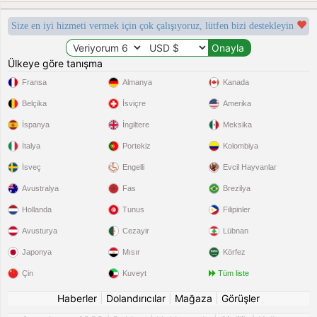
Size en iyi hizmeti vermek için çok çalışıyoruz, lütfen bizi destekleyin
Ülkeye göre tanışma
Fransa
Almanya
Kanada
Belçika
İsviçre
Amerika
İspanya
İngiltere
Meksika
İtalya
Portekiz
Kolombiya
İsveç
Engelli
Evcil Hayvanlar
Avustralya
Fas
Brezilya
Hollanda
Tunus
Filipinler
Avusturya
Cezayir
Lübnan
Japonya
Mısır
Körfez
Çin
Kuveyt
Tüm liste
Haberler
|
Dolandırıcılar
|
Mağaza
|
Görüşler