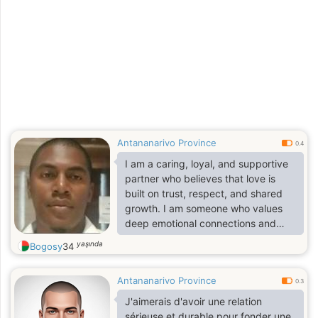
Antananarivo Province
0.4
I am a caring, loyal, and supportive
partner who believes that love is
built on trust, respect, and shared
growth. I am someone who values
deep emotional connections and
open communication, always willing
yaşında
Bogosy
34
to listen, understand, and stand by
my partner through both joys and
Antananarivo Province
challenges.
0.3
J'aimerais d'avoir une relation
I bring warmth, positivity, and a
sérieuse et durable pour fonder une