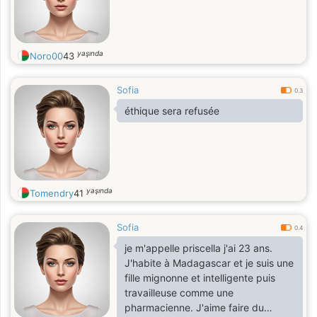
yaşında
Noro00
43
Sofia
0.3
éthique sera refusée
yaşında
Tomendry
41
Sofia
0.4
je m'appelle priscella j'ai 23 ans.
J'habite à Madagascar et je suis une
fille mignonne et intelligente puis
travailleuse comme une
pharmacienne. J'aime faire du