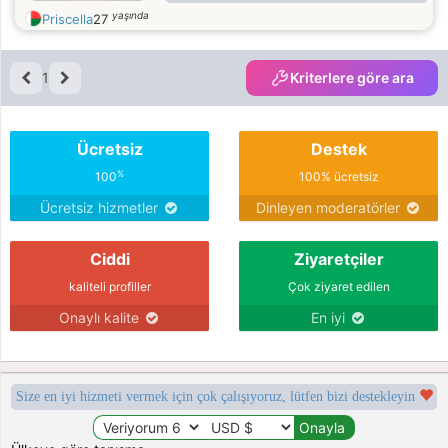
voyage et lire une livre romantique
yaşında
Priscella
27
1
Kriterlere göre ara
Ücretsiz
Destek
%
100
100% ücretsiz
Ücretsiz hizmetler
Dinleyen moderatörler
Ciddi
Ziyaretçiler
kaliteli profiller
Çok ziyaret edilen
Onaylı kalite
En iyi
Size en iyi hizmeti vermek için çok çalışıyoruz, lütfen bizi destekleyin