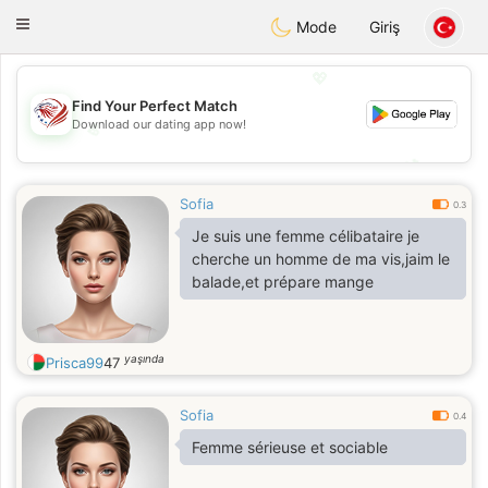
States
Dating
Toggle
Mode
Giriş
navigation
💖
Find Your Perfect Match
Download our dating app now!
💖
💕
💕
Sofia
0.3
Je suis une femme célibataire je
cherche un homme de ma vis,jaim le
balade,et prépare mange
yaşında
Prisca99
47
Sofia
0.4
Femme sérieuse et sociable