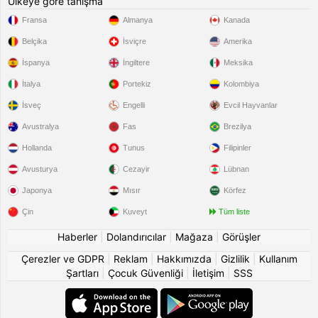
Ülkeye göre tanışma
Fransa
Almanya
Kanada
Belçika
İsviçre
Amerika
İspanya
İngiltere
Meksika
İtalya
Portekiz
Kolombiya
İsveç
Engelli
Evcil Hayvanlar
Avustralya
Fas
Brezilya
Hollanda
Tunus
Filipinler
Avusturya
Cezayir
Lübnan
Japonya
Mısır
Körfez
Çin
Kuveyt
Tüm liste
Haberler
|
Dolandırıcılar
|
Mağaza
|
Görüşler
Çerezler ve GDPR
|
Reklam
|
Hakkımızda
|
Gizlilik
|
Kullanım
Şartları
|
Çocuk Güvenliği
|
İletişim
|
SSS