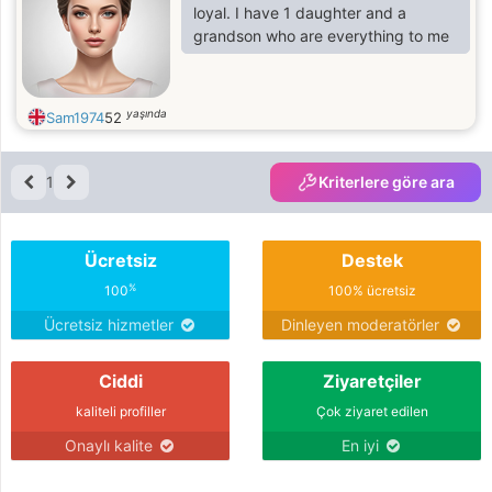
loyal. I have 1 daughter and a
grandson who are everything to me
yaşında
Sam1974
52
1
Kriterlere göre ara
Ücretsiz
Destek
%
100
100% ücretsiz
Ücretsiz hizmetler
Dinleyen moderatörler
Ciddi
Ziyaretçiler
kaliteli profiller
Çok ziyaret edilen
Onaylı kalite
En iyi