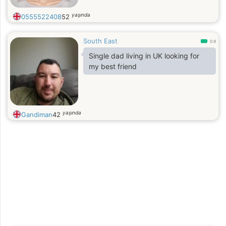
yaşında
0555522408
52
South East
0.9
Single dad living in UK looking for
my best friend
yaşında
Gandiman
42