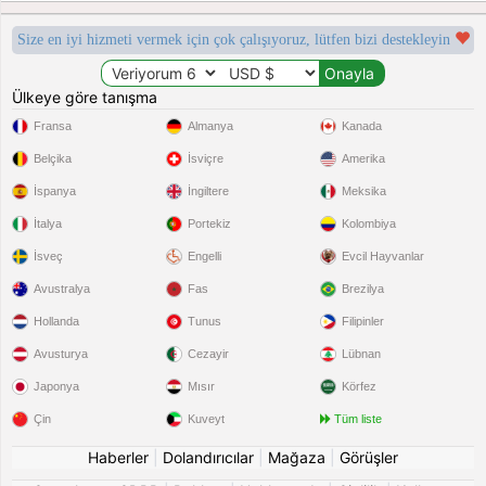
Size en iyi hizmeti vermek için çok çalışıyoruz, lütfen bizi destekleyin
Ülkeye göre tanışma
Fransa
Almanya
Kanada
Belçika
İsviçre
Amerika
İspanya
İngiltere
Meksika
İtalya
Portekiz
Kolombiya
İsveç
Engelli
Evcil Hayvanlar
Avustralya
Fas
Brezilya
Hollanda
Tunus
Filipinler
Avusturya
Cezayir
Lübnan
Japonya
Mısır
Körfez
Çin
Kuveyt
Tüm liste
Haberler
|
Dolandırıcılar
|
Mağaza
|
Görüşler