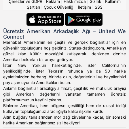
Çerezler ve GDPR
|
Reklam
|
Hakkımızda
|
Gizlilik
|
Kullanım
Şartları
|
Çocuk Güvenliği
|
İletişim
|
SSS
Ücretsiz Amerikan Arkadaşlık Ağı – United We
Connect
Merhaba! Amerika'nın en çeşitli ve gerçek bağlantılar için en
güvenilir topluluğuna hoş geldiniz. States-dating.com, Amerika'yı
güzel kılan kültür mozaiğini kutlayarak, denizden denize
Amerikalı bekarları bir araya getiriyor.
İster New York'un hareketliliğinde, ister California'nın
yenilikçiliğinde, ister Texas'ın ruhunda ya da 50 harika
eyaletimizden herhangi birinde olun, değerlerinizi ve hayallerinizi
paylaşan uyumlu Amerikalıları bulun.
Anlamlı bağlantılar aracılığıyla fırsat, çeşitlilik ve mutluluk arayışı
gibi Amerikan değerlerini yansıtan tamamen ücretsiz
platformumuzun keyfini çıkarın.
Binlerce Amerikalı, hem bölgesel çeşitliliği hem de ulusal birliği
kutlayan topluluğumuz aracılığıyla kalıcı ilişkiler kurdu.
Altın buğday tarlalarından mor dağ zirvelerine kadar, bir sonraki
harika Amerikan bağlantınız sizi bekliyor!