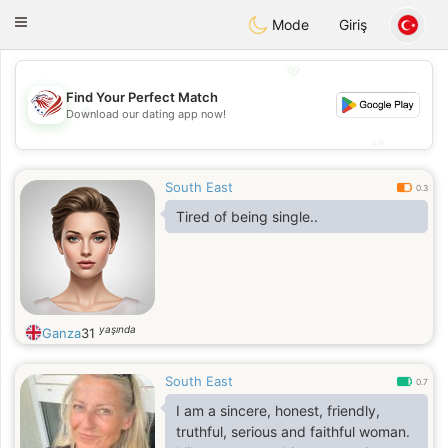
States
Dating
Toggle
Mode
Giriş
navigation
💖
Find Your Perfect Match
💖
Download our dating app now!
💕
💕
South East
0.3
Tired of being single..
yaşında
Ganza
31
South East
0.7
I am a sincere, honest, friendly,
truthful, serious and faithful woman.