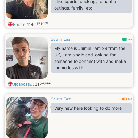
I like sports, cooking, romantic
outings, family, etc.
yaşında
Brester11
46
South East
0.8
My name is Jaimie i am 29 from the
UK, I am single and looking for
someone to connect with and make
memories with
yaşında
Jjdaboss95
31
South East
0.5
Very new here looking to do more