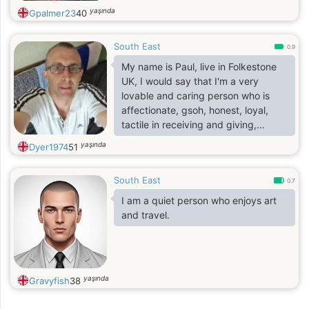
yaşında
Gpalmer23
40
South East
0.9
My name is Paul, live in Folkestone
UK, I would say that I'm a very
lovable and caring person who is
affectionate, gsoh, honest, loyal,
tactile in receiving and giving,
considerate, patient, guy. Looking
yaşında
Dyer1974
51
for a woman for a serious
relationship as well as a good friend
South East
and soul mate. I have many interests
0.7
including, reading, watching movies,
I am a quiet person who enjoys art
theatre, travelling, music. I'm easy
and travel.
going and I get along with most
people. I will treat my woman with a
lot of love and respect and like a
queen that she is
yaşında
Gravyfish
38