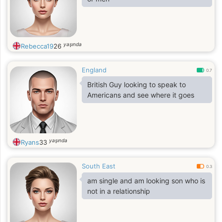
yaşında
Rebecca19
26
England
0.7
British Guy looking to speak to
Americans and see where it goes
yaşında
Ryans
33
South East
0.3
am single and am looking son who is
not in a relationship