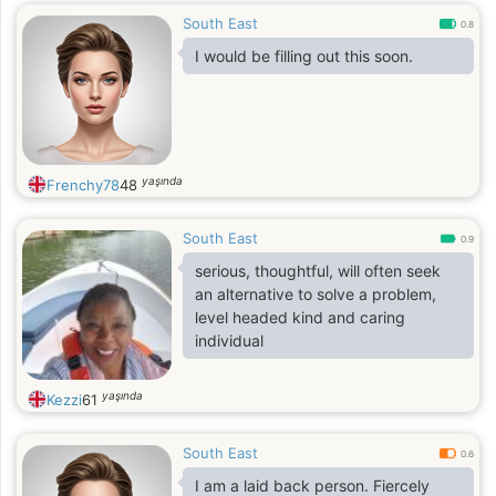
South East
0.8
I would be filling out this soon.
yaşında
Frenchy78
48
South East
0.9
serious, thoughtful, will often seek
an alternative to solve a problem,
level headed kind and caring
individual
yaşında
Kezzi
61
South East
0.6
I am a laid back person. Fiercely