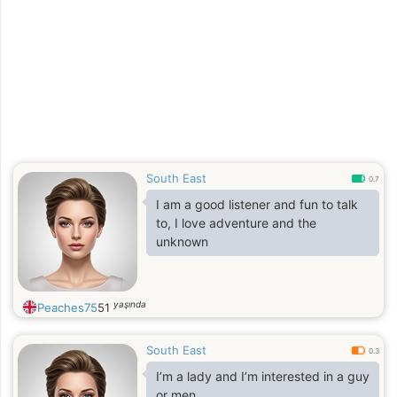
South East
0.7
I am a good listener and fun to talk
to, I love adventure and the
unknown
yaşında
Peaches75
51
South East
0.3
I’m a lady and I’m interested in a guy
or men